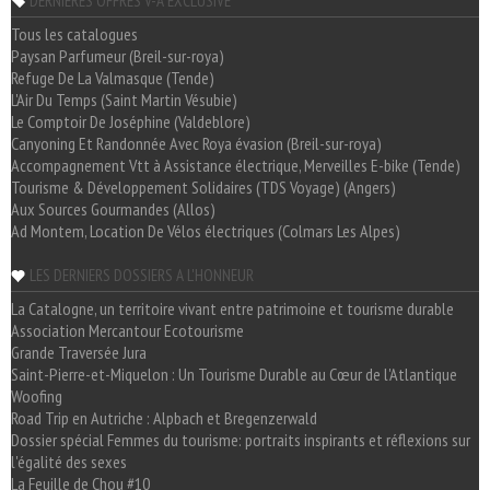
DERNIÈRES OFFRES V-A EXCLUSIVE
Tous les catalogues
Paysan Parfumeur (Breil-sur-roya)
Refuge De La Valmasque (Tende)
L'Air Du Temps (Saint Martin Vésubie)
Le Comptoir De Joséphine (Valdeblore)
Canyoning Et Randonnée Avec Roya évasion (Breil-sur-roya)
Accompagnement Vtt à Assistance électrique, Merveilles E-bike (Tende)
Tourisme & Développement Solidaires (TDS Voyage) (Angers)
Aux Sources Gourmandes (Allos)
Ad Montem, Location De Vélos électriques (Colmars Les Alpes)
LES DERNIERS DOSSIERS A L'HONNEUR
La Catalogne, un territoire vivant entre patrimoine et tourisme durable
Association Mercantour Ecotourisme
Grande Traversée Jura
Saint-Pierre-et-Miquelon : Un Tourisme Durable au Cœur de l'Atlantique
Woofing
Road Trip en Autriche : Alpbach et Bregenzerwald
Dossier spécial Femmes du tourisme: portraits inspirants et réflexions sur
l'égalité des sexes
La Feuille de Chou #10