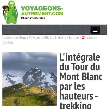
Home
»
Catalogue Voyages
»
Allibert Trekking
»
Europe
»
Suisse
»
Actualités
trekking
T. Responsable
L'intégrale
Destinations
du Tour du
Acteurs
Mont Blanc
Thèmes
par les
OK
hauteurs -
trekking