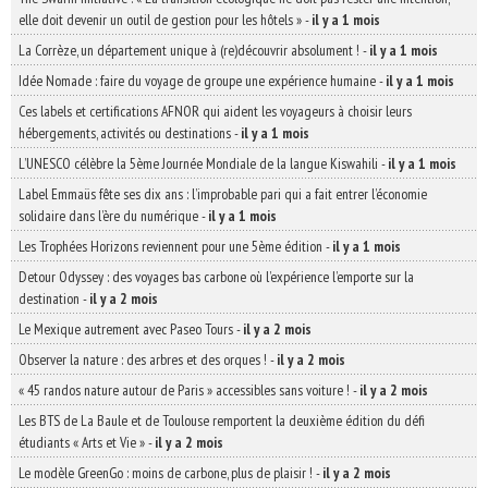
elle doit devenir un outil de gestion pour les hôtels »
-
il y a 1 mois
La Corrèze, un département unique à (re)découvrir absolument !
-
il y a 1 mois
Idée Nomade : faire du voyage de groupe une expérience humaine
-
il y a 1 mois
Ces labels et certifications AFNOR qui aident les voyageurs à choisir leurs
hébergements, activités ou destinations
-
il y a 1 mois
L’UNESCO célèbre la 5ème Journée Mondiale de la langue Kiswahili
-
il y a 1 mois
Label Emmaüs fête ses dix ans : l’improbable pari qui a fait entrer l’économie
solidaire dans l’ère du numérique
-
il y a 1 mois
Les Trophées Horizons reviennent pour une 5ème édition
-
il y a 1 mois
Detour Odyssey : des voyages bas carbone où l’expérience l’emporte sur la
destination
-
il y a 2 mois
Le Mexique autrement avec Paseo Tours
-
il y a 2 mois
Observer la nature : des arbres et des orques !
-
il y a 2 mois
« 45 randos nature autour de Paris » accessibles sans voiture !
-
il y a 2 mois
Les BTS de La Baule et de Toulouse remportent la deuxième édition du défi
étudiants « Arts et Vie »
-
il y a 2 mois
Le modèle GreenGo : moins de carbone, plus de plaisir !
-
il y a 2 mois