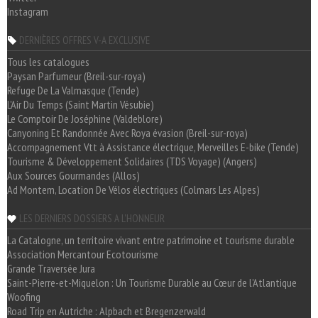
Instagram
DERNIÈRES OFFRES V-A EXCLUSIVE
Tous les catalogues
Paysan Parfumeur (Breil-sur-roya)
Refuge De La Valmasque (Tende)
L'Air Du Temps (Saint Martin Vésubie)
Le Comptoir De Joséphine (Valdeblore)
Canyoning Et Randonnée Avec Roya évasion (Breil-sur-roya)
Accompagnement Vtt à Assistance électrique, Merveilles E-bike (Tende)
Tourisme & Développement Solidaires (TDS Voyage) (Angers)
Aux Sources Gourmandes (Allos)
Ad Montem, Location De Vélos électriques (Colmars Les Alpes)
LES DERNIERS DOSSIERS A L'HONNEUR
La Catalogne, un territoire vivant entre patrimoine et tourisme durable
Association Mercantour Ecotourisme
Grande Traversée Jura
Saint-Pierre-et-Miquelon : Un Tourisme Durable au Cœur de l'Atlantique
Woofing
Road Trip en Autriche : Alpbach et Bregenzerwald