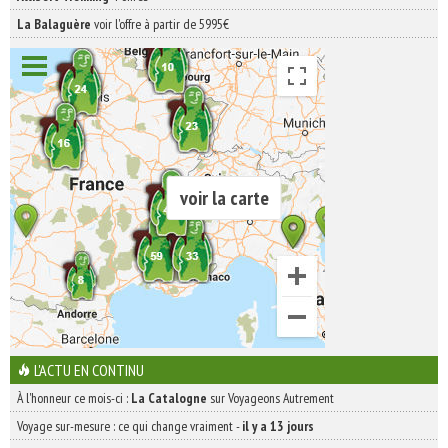
La Balaguère
voir l'offre à partir de 5995€
voir la carte
L'ACTU EN CONTINU
À l'honneur ce mois-ci :
La Catalogne
sur Voyageons Autrement
Voyage sur-mesure : ce qui change vraiment
-
il y a 13 jours