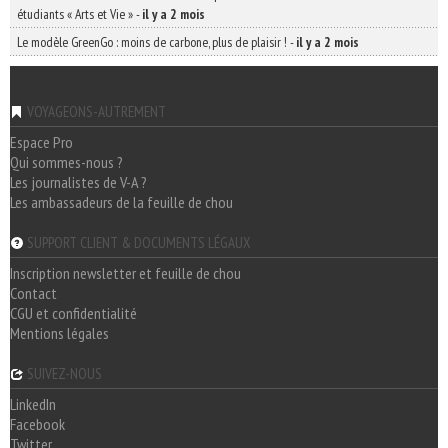
étudiants « Arts et Vie »
-
il y a 2 mois
Le modèle GreenGo : moins de carbone, plus de plaisir !
-
il y a 2 mois
VOYAGEONS-AUTREMENT
Espace Pro
Qui sommes-nous ?
Les journalistes de V-A ?
Les ambassadeurs de la feuille de chou
SUPPORT CLIENT & DOCUMENTS LÉGAUX
Inscription newsletter et feuille de chou
Contact
CGU et confidentialité
Mentions légales
SUIVEZ-NOUS
LinkedIn
Facebook
Twitter