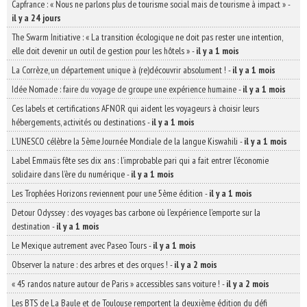
Capfrance : « Nous ne parlons plus de tourisme social mais de tourisme à impact »
-
il y a 24 jours
The Swarm Initiative : « La transition écologique ne doit pas rester une intention,
elle doit devenir un outil de gestion pour les hôtels »
-
il y a 1 mois
La Corrèze, un département unique à (re)découvrir absolument !
-
il y a 1 mois
Idée Nomade : faire du voyage de groupe une expérience humaine
-
il y a 1 mois
Ces labels et certifications AFNOR qui aident les voyageurs à choisir leurs
hébergements, activités ou destinations
-
il y a 1 mois
L’UNESCO célèbre la 5ème Journée Mondiale de la langue Kiswahili
-
il y a 1 mois
Label Emmaüs fête ses dix ans : l’improbable pari qui a fait entrer l’économie
solidaire dans l’ère du numérique
-
il y a 1 mois
Les Trophées Horizons reviennent pour une 5ème édition
-
il y a 1 mois
Detour Odyssey : des voyages bas carbone où l’expérience l’emporte sur la
destination
-
il y a 1 mois
Le Mexique autrement avec Paseo Tours
-
il y a 1 mois
Observer la nature : des arbres et des orques !
-
il y a 2 mois
« 45 randos nature autour de Paris » accessibles sans voiture !
-
il y a 2 mois
Les BTS de La Baule et de Toulouse remportent la deuxième édition du défi