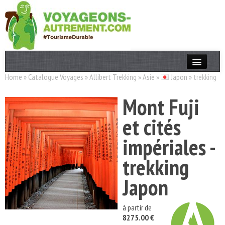
Home
»
Catalogue Voyages
»
Allibert Trekking
»
Asie
»
Japon
»
trekking
Actualités
Mont Fuji
T. Responsable
et cités
Destinations
impériales -
Acteurs
trekking
Thèmes
Japon
OK
à partir de
8275.00 €