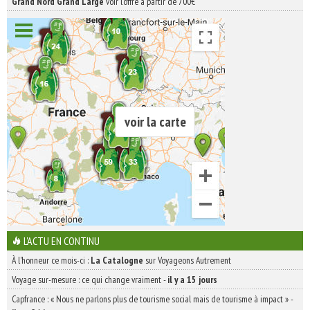
Grand Nord Grand Large
voir l'offre à partir de 700€
voir la carte
L'ACTU EN CONTINU
À l'honneur ce mois-ci :
La Catalogne
sur Voyageons Autrement
Voyage sur-mesure : ce qui change vraiment
-
il y a 15 jours
Capfrance : « Nous ne parlons plus de tourisme social mais de tourisme à impact »
-