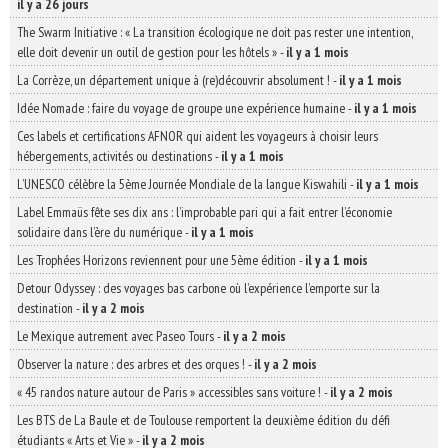
il y a 26 jours
The Swarm Initiative : « La transition écologique ne doit pas rester une intention,
elle doit devenir un outil de gestion pour les hôtels »
-
il y a 1 mois
La Corrèze, un département unique à (re)découvrir absolument !
-
il y a 1 mois
Idée Nomade : faire du voyage de groupe une expérience humaine
-
il y a 1 mois
Ces labels et certifications AFNOR qui aident les voyageurs à choisir leurs
hébergements, activités ou destinations
-
il y a 1 mois
L’UNESCO célèbre la 5ème Journée Mondiale de la langue Kiswahili
-
il y a 1 mois
Label Emmaüs fête ses dix ans : l’improbable pari qui a fait entrer l’économie
solidaire dans l’ère du numérique
-
il y a 1 mois
Les Trophées Horizons reviennent pour une 5ème édition
-
il y a 1 mois
Detour Odyssey : des voyages bas carbone où l’expérience l’emporte sur la
destination
-
il y a 2 mois
Le Mexique autrement avec Paseo Tours
-
il y a 2 mois
Observer la nature : des arbres et des orques !
-
il y a 2 mois
« 45 randos nature autour de Paris » accessibles sans voiture !
-
il y a 2 mois
Les BTS de La Baule et de Toulouse remportent la deuxième édition du défi
étudiants « Arts et Vie »
-
il y a 2 mois