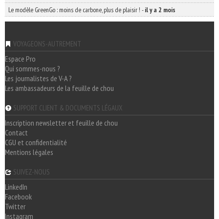
Le modèle GreenGo : moins de carbone, plus de plaisir !
-
il y a 2 mois
VOYAGEONS-AUTREMENT
Espace Pro
Qui sommes-nous ?
Les journalistes de V-A ?
Les ambassadeurs de la feuille de chou
SUPPORT CLIENT & DOCUMENTS LÉGAUX
Inscription newsletter et feuille de chou
Contact
CGU et confidentialité
Mentions légales
SUIVEZ-NOUS
LinkedIn
Facebook
Twitter
Instagram