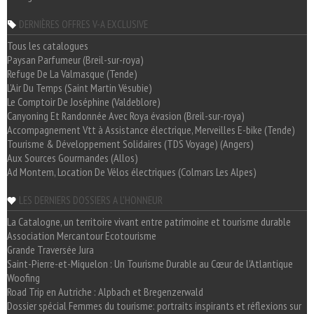
DERNIÈRES OFFRES V-A EXCLUSIVE
Tous les catalogues
Paysan Parfumeur (Breil-sur-roya)
Refuge De La Valmasque (Tende)
L'Air Du Temps (Saint Martin Vésubie)
Le Comptoir De Joséphine (Valdeblore)
Canyoning Et Randonnée Avec Roya évasion (Breil-sur-roya)
Accompagnement Vtt à Assistance électrique, Merveilles E-bike (Tende)
Tourisme & Développement Solidaires (TDS Voyage) (Angers)
Aux Sources Gourmandes (Allos)
Ad Montem, Location De Vélos électriques (Colmars Les Alpes)
LES DERNIERS DOSSIERS A L'HONNEUR
La Catalogne, un territoire vivant entre patrimoine et tourisme durable
Association Mercantour Ecotourisme
Grande Traversée Jura
Saint-Pierre-et-Miquelon : Un Tourisme Durable au Cœur de l'Atlantique
Woofing
Road Trip en Autriche : Alpbach et Bregenzerwald
Dossier spécial Femmes du tourisme: portraits inspirants et réflexions sur