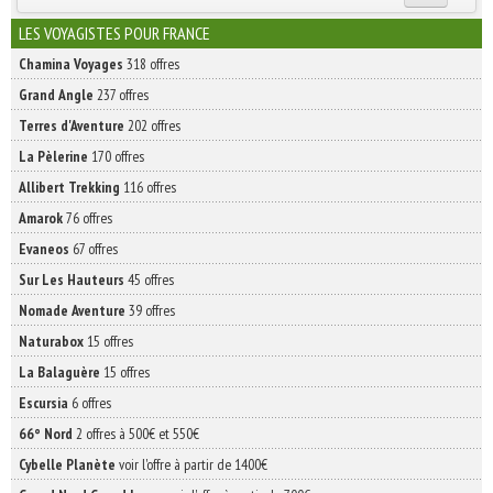
INSCRIVEZ-VOUS | ABONNEZ-VOUS
LES VOYAGISTES POUR FRANCE
Chamina Voyages
318 offres
Grand Angle
237 offres
Terres d'Aventure
202 offres
La Pèlerine
170 offres
Allibert Trekking
116 offres
Amarok
76 offres
Evaneos
67 offres
Sur Les Hauteurs
45 offres
Nomade Aventure
39 offres
Naturabox
15 offres
La Balaguère
15 offres
Escursia
6 offres
66° Nord
2 offres à 500€ et 550€
Cybelle Planète
voir l'offre à partir de 1400€