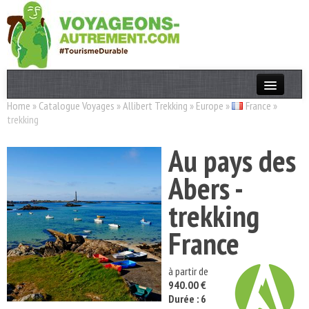
Home
»
Catalogue Voyages
»
Allibert Trekking
»
Europe
»
France
»
Actualités
trekking
T. Responsable
Au pays des
Destinations
Abers -
Acteurs
trekking
Thèmes
France
OK
à partir de
940.00 €
Durée : 6