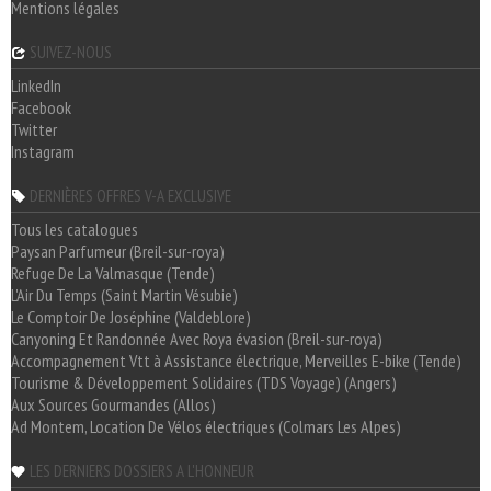
Mentions légales
SUIVEZ-NOUS
LinkedIn
Facebook
Twitter
Instagram
DERNIÈRES OFFRES V-A EXCLUSIVE
Tous les catalogues
Paysan Parfumeur (Breil-sur-roya)
Refuge De La Valmasque (Tende)
L'Air Du Temps (Saint Martin Vésubie)
Le Comptoir De Joséphine (Valdeblore)
Canyoning Et Randonnée Avec Roya évasion (Breil-sur-roya)
Accompagnement Vtt à Assistance électrique, Merveilles E-bike (Tende)
Tourisme & Développement Solidaires (TDS Voyage) (Angers)
Aux Sources Gourmandes (Allos)
Ad Montem, Location De Vélos électriques (Colmars Les Alpes)
LES DERNIERS DOSSIERS A L'HONNEUR