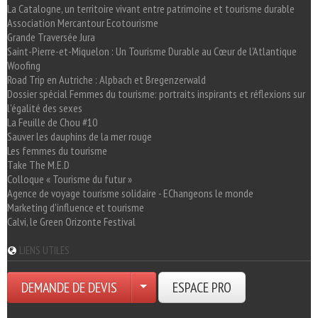
La Catalogne, un territoire vivant entre patrimoine et tourisme durable
Association Mercantour Ecotourisme
Grande Traversée Jura
Saint-Pierre-et-Miquelon : Un Tourisme Durable au Cœur de l'Atlantique
Woofing
Road Trip en Autriche : Alpbach et Bregenzerwald
Dossier spécial Femmes du tourisme: portraits inspirants et réflexions sur
l'égalité des sexes
La Feuille de Chou #10
Sauver les dauphins de la mer rouge
Les femmes du tourisme
Take The M.E.D
Colloque « Tourisme du futur »
Agence de voyage tourisme solidaire - EChangeons le monde
Marketing d'influence et tourisme
Calvi, le Green Orizonte Festival
LIENS UTILES
DEMANDE DE DEVIS
ESPACE PRO