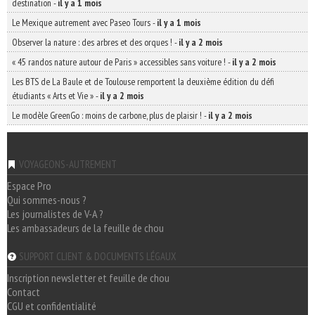
destination
-
il y a 1 mois
Le Mexique autrement avec Paseo Tours
-
il y a 1 mois
Observer la nature : des arbres et des orques !
-
il y a 2 mois
« 45 randos nature autour de Paris » accessibles sans voiture !
-
il y a 2 mois
Les BTS de La Baule et de Toulouse remportent la deuxième édition du défi
étudiants « Arts et Vie »
-
il y a 2 mois
Le modèle GreenGo : moins de carbone, plus de plaisir !
-
il y a 2 mois
VOYAGEONS-AUTREMENT
Espace Pro
Qui sommes-nous ?
Les journalistes de V-A ?
Les ambassadeurs de la feuille de chou
SUPPORT CLIENT & DOCUMENTS LÉGAUX
Inscription newsletter et feuille de chou
Contact
CGU et confidentialité