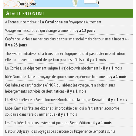
L'ACTU EN CONTINU
À l'honneur ce mois-ci :
La Catalogne
sur Voyageons Autrement
Voyage sur-mesure : ce qui change vraiment
-
il y a 12 jours
Capfrance : « Nous ne parlons plus de tourisme social mais de tourisme à impact »
-
il y a 23 jours
The Swarm Initiative : « La transition écologique ne doit pas rester une intention,
elle doit devenir un outil de gestion pour les hôtels »
-
il y a 1 mois
La Corrèze, un département unique à (re)découvrir absolument !
-
il y a 1 mois
Idée Nomade : faire du voyage de groupe une expérience humaine
-
il y a 1 mois
Ces labels et certifications AFNOR qui aident les voyageurs à choisir leurs
hébergements, activités ou destinations
-
il y a 1 mois
L’UNESCO célèbre la 5ème Journée Mondiale de la langue Kiswahili
-
il y a 1 mois
Label Emmaüs fête ses dix ans : l’improbable pari qui a fait entrer l’économie
solidaire dans l’ère du numérique
-
il y a 1 mois
Les Trophées Horizons reviennent pour une 5ème édition
-
il y a 1 mois
Detour Odyssey : des voyages bas carbone où l’expérience l’emporte sur la