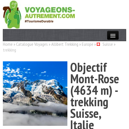
Home
»
Catalogue Voyages
»
Allibert Trekking
»
Europe
»
Suisse
»
Actualités
trekking
T. Responsable
Objectif
Destinations
Mont-Rose
Acteurs
(4634 m) -
Thèmes
trekking
OK
Suisse,
Italie