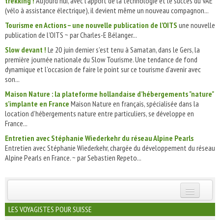
trekking !
Aujourd’hui, avec l’apport de la technologie et le succès du VAE
(vélo à assistance électrique), il devient même un nouveau compagnon...
Tourisme en Actions – une nouvelle publication de l’OITS
une nouvelle
publication de l’OITS ~ par Charles-E Bélanger...
Slow devant !
Le 20 juin dernier s’est tenu à Samatan, dans le Gers, la
première journée nationale du Slow Tourisme. Une tendance de fond
dynamique et l’occasion de faire le point sur ce tourisme d’avenir avec
son...
Maison Nature : la plateforme hollandaise d’hébergements "nature"
s’implante en France
Maison Nature en français, spécialisée dans la
location d’hébergements nature entre particuliers, se développe en
France...
Entretien avec Stéphanie Wiederkehr du réseau Alpine Pearls
Entretien avec Stéphanie Wiederkehr, chargée du développement du réseau
Alpine Pearls en France. ~ par Sebastien Repeto...
INSCRIVEZ-VOUS | ABONNEZ-VOUS
LES VOYAGISTES POUR SUISSE