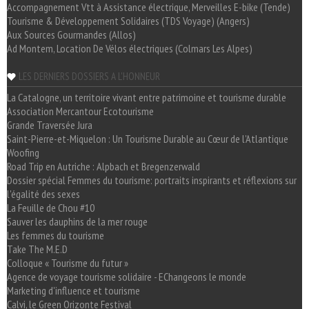
Accompagnement Vtt à Assistance électrique, Merveilles E-bike (Tende)
Tourisme & Développement Solidaires (TDS Voyage) (Angers)
Aux Sources Gourmandes (Allos)
Ad Montem, Location De Vélos électriques (Colmars Les Alpes)
LES DERNIERS DOSSIERS A L'HONNEUR
La Catalogne, un territoire vivant entre patrimoine et tourisme durable
Association Mercantour Ecotourisme
Grande Traversée Jura
Saint-Pierre-et-Miquelon : Un Tourisme Durable au Cœur de l'Atlantique
Woofing
Road Trip en Autriche : Alpbach et Bregenzerwald
Dossier spécial Femmes du tourisme: portraits inspirants et réflexions sur
l'égalité des sexes
La Feuille de Chou #10
Sauver les dauphins de la mer rouge
Les femmes du tourisme
Take The M.E.D
Colloque « Tourisme du futur »
Agence de voyage tourisme solidaire - EChangeons le monde
Marketing d'influence et tourisme
Calvi, le Green Orizonte Festival