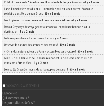
L’UNESCO célèbre la 5ème Journée Mondiale de la langue Kiswahili
-
il y a 1 mois
Label Emmaüs fête ses dix ans : l’improbable pari qui a fait entrer l’économie
solidaire dans l’ère du numérique
-
il y a 1 mois
Les Trophées Horizons reviennent pour une 5ème édition
-
il y a 1 mois
Detour Odyssey : des voyages bas carbone où l’expérience l’emporte sur la
destination
-
il y a 2 mois
Le Mexique autrement avec Paseo Tours
-
il y a 2 mois
Observer la nature : des arbres et des orques !
-
il y a 2 mois
« 45 randos nature autour de Paris » accessibles sans voiture !
-
il y a 2 mois
Les BTS de La Baule et de Toulouse remportent la deuxième édition du défi
étudiants « Arts et Vie »
-
il y a 2 mois
Le modèle GreenGo : moins de carbone, plus de plaisir !
-
il y a 2 mois
VOYAGEONS-AUTREMENT
Espace Pro
Qui sommes-nous ?
Les journalistes de V-A ?