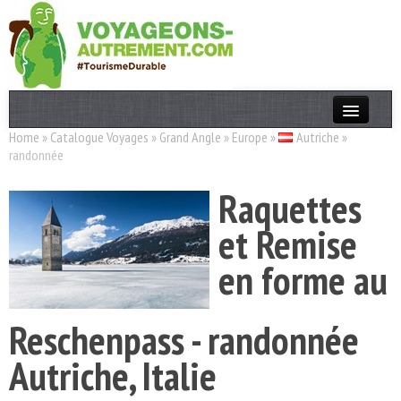
Home
»
Catalogue Voyages
»
Grand Angle
»
Europe
»
Autriche
»
Actualités
randonnée
T. Responsable
Raquettes
Destinations
et Remise
Acteurs
en forme au
Thèmes
Reschenpass - randonnée
OK
Autriche, Italie