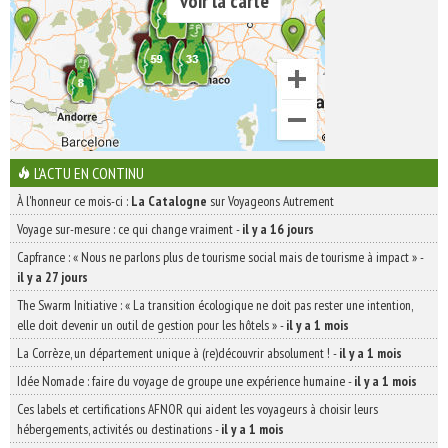
voir la carte
L'ACTU EN CONTINU
À l'honneur ce mois-ci :
La Catalogne
sur Voyageons Autrement
Voyage sur-mesure : ce qui change vraiment
-
il y a 16 jours
Capfrance : « Nous ne parlons plus de tourisme social mais de tourisme à impact »
-
il y a 27 jours
The Swarm Initiative : « La transition écologique ne doit pas rester une intention,
elle doit devenir un outil de gestion pour les hôtels »
-
il y a 1 mois
La Corrèze, un département unique à (re)découvrir absolument !
-
il y a 1 mois
Idée Nomade : faire du voyage de groupe une expérience humaine
-
il y a 1 mois
Ces labels et certifications AFNOR qui aident les voyageurs à choisir leurs
hébergements, activités ou destinations
-
il y a 1 mois