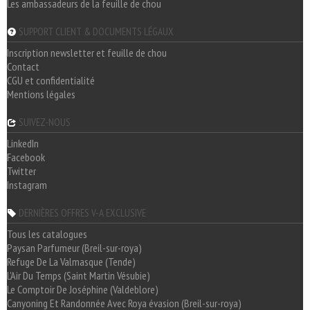
Les ambassadeurs de la feuille de chou
SUPPORT CLIENT & DOCUMENTS LÉGAUX
Inscription newsletter et feuille de chou
Contact
CGU et confidentialité
Mentions légales
SUIVEZ-NOUS
LinkedIn
Facebook
Twitter
Instagram
DERNIÈRES OFFRES V-A EXCLUSIVE
Tous les catalogues
Paysan Parfumeur (Breil-sur-roya)
Refuge De La Valmasque (Tende)
L'Air Du Temps (Saint Martin Vésubie)
Le Comptoir De Joséphine (Valdeblore)
Canyoning Et Randonnée Avec Roya évasion (Breil-sur-roya)