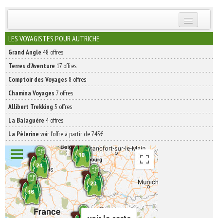
INSCRIVEZ-VOUS | ABONNEZ-VOUS
LES VOYAGISTES POUR AUTRICHE
Grand Angle
48 offres
Terres d'Aventure
17 offres
Comptoir des Voyages
8 offres
Chamina Voyages
7 offres
Allibert Trekking
5 offres
La Balaguère
4 offres
La Pèlerine
voir l'offre à partir de 745€