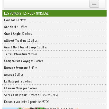
INSCRIVEZ-VOUS | ABONNEZ-VOUS
LES VOYAGISTES POUR NORVÈGE
Evaneos
41 offres
66° Nord
41 offres
Grand Angle
20 offres
Allibert Trekking
16 offres
Grand Nord Grand Large
15 offres
Terres d'Aventure
9 offres
Comptoir des Voyages
7 offres
Nomade Aventure
6 offres
Amarok
6 offres
La Balaguère
5 offres
Chamina Voyages
5 offres
Sur Les Hauteurs
2 offres à 1775€ et 2285€
Escursia
voir l'offre à partir de 2370€