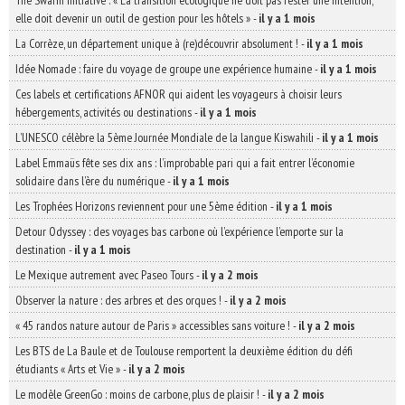
The Swarm Initiative : « La transition écologique ne doit pas rester une intention,
elle doit devenir un outil de gestion pour les hôtels »
-
il y a 1 mois
La Corrèze, un département unique à (re)découvrir absolument !
-
il y a 1 mois
Idée Nomade : faire du voyage de groupe une expérience humaine
-
il y a 1 mois
Ces labels et certifications AFNOR qui aident les voyageurs à choisir leurs
hébergements, activités ou destinations
-
il y a 1 mois
L’UNESCO célèbre la 5ème Journée Mondiale de la langue Kiswahili
-
il y a 1 mois
Label Emmaüs fête ses dix ans : l’improbable pari qui a fait entrer l’économie
solidaire dans l’ère du numérique
-
il y a 1 mois
Les Trophées Horizons reviennent pour une 5ème édition
-
il y a 1 mois
Detour Odyssey : des voyages bas carbone où l’expérience l’emporte sur la
destination
-
il y a 1 mois
Le Mexique autrement avec Paseo Tours
-
il y a 2 mois
Observer la nature : des arbres et des orques !
-
il y a 2 mois
« 45 randos nature autour de Paris » accessibles sans voiture !
-
il y a 2 mois
Les BTS de La Baule et de Toulouse remportent la deuxième édition du défi
étudiants « Arts et Vie »
-
il y a 2 mois
Le modèle GreenGo : moins de carbone, plus de plaisir !
-
il y a 2 mois