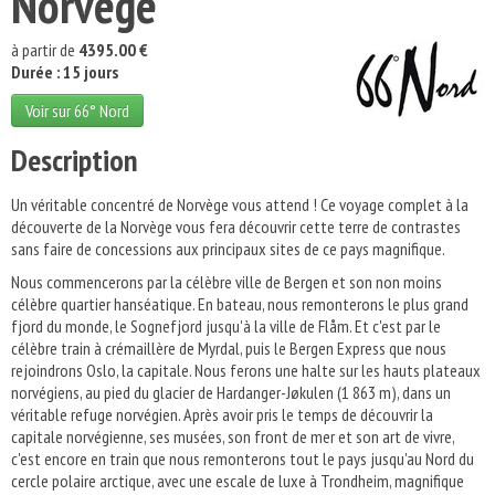
Norvège
à partir de
4395.00 €
Durée : 15 jours
Voir sur 66° Nord
Description
Un véritable concentré de Norvège vous attend ! Ce voyage complet à la
découverte de la Norvège vous fera découvrir cette terre de contrastes
sans faire de concessions aux principaux sites de ce pays magnifique.
Nous commencerons par la célèbre ville de Bergen et son non moins
célèbre quartier hanséatique. En bateau, nous remonterons le plus grand
fjord du monde, le Sognefjord jusqu'à la ville de Flåm. Et c'est par le
célèbre train à crémaillère de Myrdal, puis le Bergen Express que nous
rejoindrons Oslo, la capitale. Nous ferons une halte sur les hauts plateaux
norvégiens, au pied du glacier de Hardanger-Jøkulen (1 863 m), dans un
véritable refuge norvégien. Après avoir pris le temps de découvrir la
capitale norvégienne, ses musées, son front de mer et son art de vivre,
c'est encore en train que nous remonterons tout le pays jusqu'au Nord du
cercle polaire arctique, avec une escale de luxe à Trondheim, magnifique