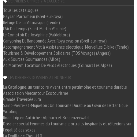
DERNIÈRES OFFRES V-A EXCLUSIVE
Tous les catalogues
Paysan Parfumeur (Breil-sur-roya)
Refuge De La Valmasque (Tende)
L'Air Du Temps (Saint Martin Vésubie)
Le Comptoir De Joséphine (Valdeblore)
Canyoning Et Randonnée Avec Roya évasion (Breil-sur-roya)
Accompagnement Vtt à Assistance électrique, Merveilles E-bike (Tende)
Tourisme & Développement Solidaires (TDS Voyage) (Angers)
Aux Sources Gourmandes (Allos)
Ad Montem, Location De Vélos électriques (Colmars Les Alpes)
LES DERNIERS DOSSIERS A L'HONNEUR
La Catalogne, un territoire vivant entre patrimoine et tourisme durable
Association Mercantour Ecotourisme
Grande Traversée Jura
Saint-Pierre-et-Miquelon : Un Tourisme Durable au Cœur de l'Atlantique
Woofing
Road Trip en Autriche : Alpbach et Bregenzerwald
Dossier spécial Femmes du tourisme: portraits inspirants et réflexions sur
l'égalité des sexes
La Feuille de Chou #10