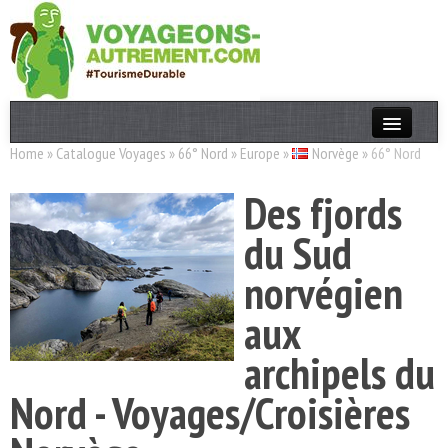
Home
»
Catalogue Voyages
»
66° Nord
»
Europe
»
Norvège
»
66° Nord
Actualités
Des fjords
T. Responsable
du Sud
Destinations
norvégien
Acteurs
aux
Thèmes
archipels du
OK
Nord - Voyages/Croisières