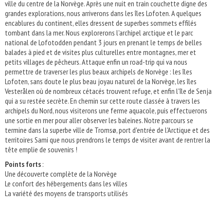
ville du centre de la Norvège. Après une nuit en train couchette digne des
grandes explorations, nous arriverons dans les îles Lofoten. A quelques
encablures du continent, elles dressent de superbes sommets effilés
tombant dans la mer. Nous explorerons l'archipel arctique et le parc
national de Lofotodden pendant 3 jours en prenant le temps de belles
balades à pied et de visites plus culturelles entre montagnes, mer et
petits villages de pêcheurs. Attaque enfin un road-trip qui va nous
permettre de traverser les plus beaux archipels de Norvège : les îles
Lofoten, sans doute le plus beau joyau naturel de la Norvège, les îles
Vesterålen où de nombreux cétacés trouvent refuge, et enfin l'île de Senja
qui a su restée secrète. En chemin sur cette route classée à travers les
archipels du Nord, nous visiterons une ferme aquacole, puis effectuerons
une sortie en mer pour aller observer les baleines. Notre parcours se
termine dans la superbe ville de Tromsø, port d'entrée de l'Arctique et des
territoires Sami que nous prendrons le temps de visiter avant de rentrer la
tête emplie de souvenirs !
Points forts
:
Une découverte complète de la Norvège
Le confort des hébergements dans les villes
La variété des moyens de transports utilisés