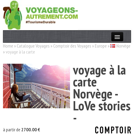
Home
»
Catalogue Voyages
»
Comptoir des Voyages
»
Europe
»
Norvège
Actualités
»
voyage à la carte
T. Responsable
voyage à la
Destinations
carte
Acteurs
Norvège -
Thèmes
LoVe stories
OK
-
à partir de
2700.00 €