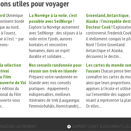
ons utiles pour voyager
ord
L'Amérique
La Norvège à la voile, c’est
Groenland, Antarctique,
ontinent bordé
possible avec SeilNorge !
Alaska : l’incroyable des
que au nord,
Explore la Norvège autrement
Docteur Cook !
Explorate
 à l'ouest,
avec SeilNorge : des séjours à la
controversé, Frederick Cook
e à l'est. ~ par
voile entre fjords, aurores
il réellement conquis le pô
eons-
boréales et rencontres
Nord ? Entre Groenland,
humaines, dans un esprit
Antarctique et Alaska,
durable et solidaire....
découvrez le destin...
la sélection
Nos conseils randonnée pour
Les cartes du monde so
stival
réussir son trek en Islande
fausses
Chacun pense bie
u Film
Préparez votre randonnée en
connaître les cartes du m
ouverte de Val
Islande avec nos conseils
ainsi que leurs proportions,
 édition du
pratiques : équipements
apprises à l'école et utilis
ional du Film
indispensables, meilleurs
sur l'ensemble des support
uverte vous
itinéraires de trek (Laugavegur,
visant à représenter la pla
...
Fimmvörðuháls, Hornstrandir),...
Or elles...
YAGEONS-AUTREMENT
SUPPORT CLIENT & DOCUMENTS LÉ