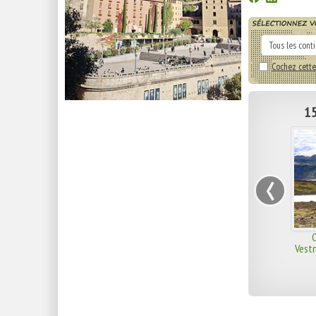
Cochez cette
15
‹
C
Vest