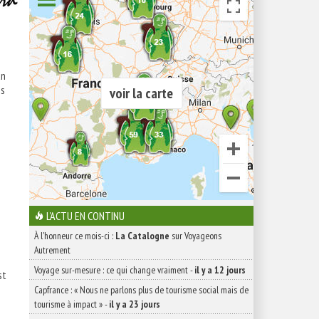
un
es
voir la carte
L'ACTU EN CONTINU
À l'honneur ce mois-ci :
La Catalogne
sur Voyageons
Autrement
Voyage sur-mesure : ce qui change vraiment
-
il y a 12 jours
st
Capfrance : « Nous ne parlons plus de tourisme social mais de
tourisme à impact »
-
il y a 23 jours