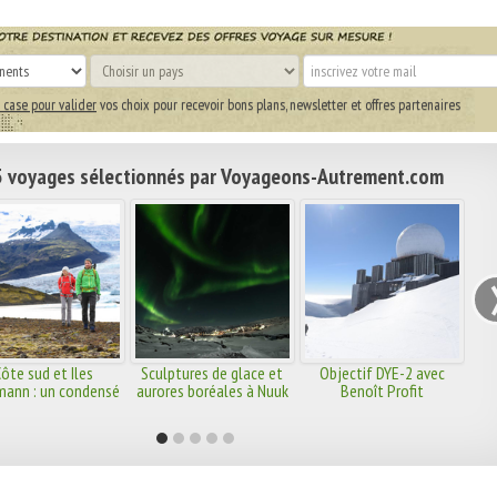
 case pour valider
vos choix pour recevoir bons plans, newsletter et offres partenaires
 voyages sélectionnés par Voyageons-Autrement.com
ôte sud et Iles
Sculptures de glace et
Objectif DYE-2 avec
mann : un condensé
aurores boréales à Nuuk
Benoît Profit
d'Islande