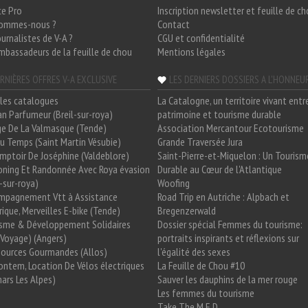
ce Pro
Inscription newsletter et feuille de c
sommes-nous ?
Contact
ournalistes de V-A ?
CGU et confidentialité
mbassadeurs de la feuille de chou
Mentions légales
RNIÈRES OFFRES V-A EXCLUSIVE
LES DERNIERS DOSSIERS A L'HONNEU
les catalogues
La Catalogne, un territoire vivant entr
n Parfumeur (Breil-sur-roya)
patrimoine et tourisme durable
e De La Valmasque (Tende)
Association Mercantour Ecotourisme
 Du Temps (Saint Martin Vésubie)
Grande Traversée Jura
mptoir De Joséphine (Valdeblore)
Saint-Pierre-et-Miquelon : Un Tourism
oning Et Randonnée Avec Roya évasion
Durable au Cœur de l'Atlantique
l-sur-roya)
Woofing
mpagnement Vtt à Assistance
Road Trip en Autriche : Alpbach et
rique, Merveilles E-bike (Tende)
Bregenzerwald
isme & Développement Solidaires
Dossier spécial Femmes du tourisme:
Voyage) (Angers)
portraits inspirants et réflexions sur
Sources Gourmandes (Allos)
l'égalité des sexes
ntem, Location De Vélos électriques
La Feuille de Chou #10
ars Les Alpes)
Sauver les dauphins de la mer rouge
Les femmes du tourisme
Take The M.E.D