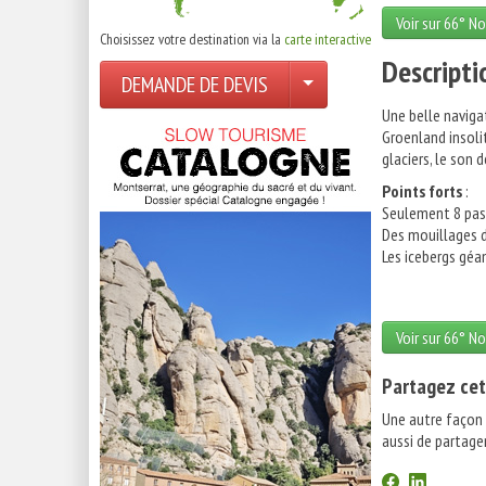
Voir sur 66° No
Choisissez votre destination via la
carte interactive
Descripti
DEMANDE DE DEVIS
Une belle naviga
Groenland insolit
glaciers, le son 
Points forts
:
Seulement 8 pass
Des mouillages d
Les icebergs géan
Voir sur 66° No
Partagez cet
Une autre façon
aussi de partager