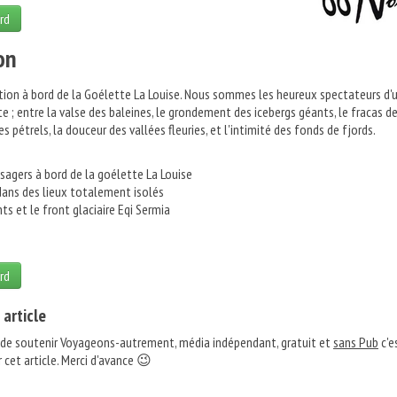
rd
on
tion à bord de la Goélette La Louise. Nous sommes les heureux spectateurs d'
e ; entre la valse des baleines, le grondement des icebergs géants, le fracas d
des pétrels, la douceur des vallées fleuries, et l'intimité des fonds de fjords.
agers à bord de la goélette La Louise
ans des lieux totalement isolés
ts et le front glaciaire Eqi Sermia
rd
 article
 de soutenir Voyageons-autrement, média indépendant, gratuit et
sans Pub
c'e
 cet article. Merci d'avance 😉