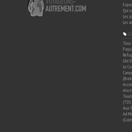
Espa
Qui 
Les j
Les a
DE
Tous 
Paysa
Refug
L'Air
Le Co
Cany
(Brei
Acco
élect
Tour
(TDS 
Aux 
Ad Mo
(Colm