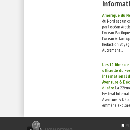
Informati
Amérique du N
du Nord est un c
par l'océan Arcti
l'océan Pacifique
l'océan Atlantiqu
Rédaction Voyag
Autrement...
Les 11 films de 
officielle du Fe
International d
Aventure & Déc
d'Isère
La 22ème
Festival Internat
Aventure & Déco
emmène explorer
VO