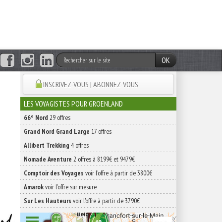
OK
INSCRIVEZ-VOUS | ABONNEZ-VOUS
LES VOYAGISTES POUR GROENLAND
66° Nord
29 offres
Grand Nord Grand Large
17 offres
Allibert Trekking
4 offres
Nomade Aventure
2 offres à 8199€ et 9479€
Comptoir des Voyages
voir l'offre à partir de 3800€
Amarok
voir l'offre sur mesure
Sur Les Hauteurs
voir l'offre à partir de 3790€