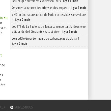
Le Mexique autrement avec Paseo Tours
-
il y a 1 mois
Observer la nature : des arbres et des orques !
-
il y a 2 mois
« 45 randos nature autour de Paris » accessibles sans voiture
tin du
!
-
il y a 2 mois
ur
Les BTS de La Baule et de Toulouse remportent la deuxième
 a-t-
édition du défi étudiants « Arts et Vie »
-
il y a 2 mois
le
Le modèle GreenGo : moins de carbone, plus de plaisir !
-
il y a 2 mois
nt
n
onde
ées
s
nète.
GAUX
SUIVEZ-NOUS