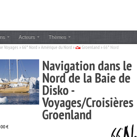
ons
Acteurs
Thèmes
ue Voyages
»
66° Nord
»
Amérique du Nord
»
Groenland
»
66° Nord
Navigation dans le
Nord de la Baie de
Disko -
Voyages/Croisières
Groenland
00 €