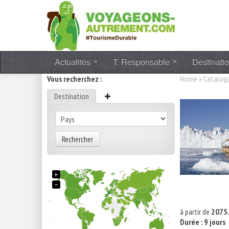
Actualités
T. Responsable
Destinati
Vous recherchez :
Home
»
Catalog
Destination
Rechercher
+
−
à partir de
2075.
Durée : 9 jours