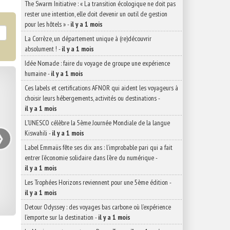
The Swarm Initiative : « La transition écologique ne doit pas
rester une intention, elle doit devenir un outil de gestion
pour les hôtels »
-
il y a 1 mois
La Corrèze, un département unique à (re)découvrir
absolument !
-
il y a 1 mois
Idée Nomade : faire du voyage de groupe une expérience
humaine
-
il y a 1 mois
Ces labels et certifications AFNOR qui aident les voyageurs à
choisir leurs hébergements, activités ou destinations
-
il y a 1 mois
›
L’UNESCO célèbre la 5ème Journée Mondiale de la langue
Kiswahili
-
il y a 1 mois
Label Emmaüs fête ses dix ans : l’improbable pari qui a fait
entrer l’économie solidaire dans l’ère du numérique
-
il y a 1 mois
Les Trophées Horizons reviennent pour une 5ème édition
-
il y a 1 mois
Detour Odyssey : des voyages bas carbone où l’expérience
l’emporte sur la destination
-
il y a 1 mois