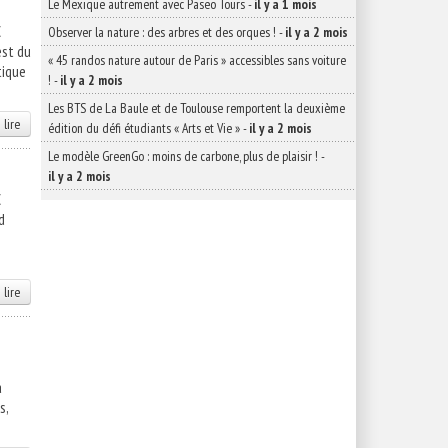
Le Mexique autrement avec Paseo Tours
-
il y a 1 mois
€
Observer la nature : des arbres et des orques !
-
il y a 2 mois
est du
« 45 randos nature autour de Paris » accessibles sans voiture
tique
!
-
il y a 2 mois
Les BTS de La Baule et de Toulouse remportent la deuxième
 lire
édition du défi étudiants « Arts et Vie »
-
il y a 2 mois
Le modèle GreenGo : moins de carbone, plus de plaisir !
-
il y a 2 mois
€
d
 lire
a
s,