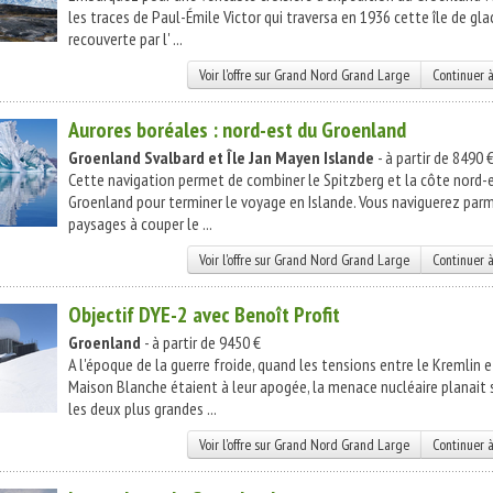
les traces de Paul-Émile Victor qui traversa en 1936 cette île de gla
recouverte par l' ...
Voir l'offre sur Grand Nord Grand Large
Continuer à
Aurores boréales : nord-est du Groenland
Groenland
Svalbard et Île Jan Mayen
Islande
- à partir de 8490 
Cette navigation permet de combiner le Spitzberg et la côte nord-
Groenland pour terminer le voyage en Islande. Vous naviguerez parm
paysages à couper le ...
Voir l'offre sur Grand Nord Grand Large
Continuer à
Objectif DYE-2 avec Benoît Profit
Groenland
- à partir de 9450 €
A l'époque de la guerre froide, quand les tensions entre le Kremlin e
Maison Blanche étaient à leur apogée, la menace nucléaire planait 
les deux plus grandes ...
Voir l'offre sur Grand Nord Grand Large
Continuer à