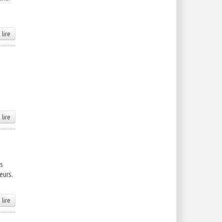
 lire
 lire
is
eurs,
 lire