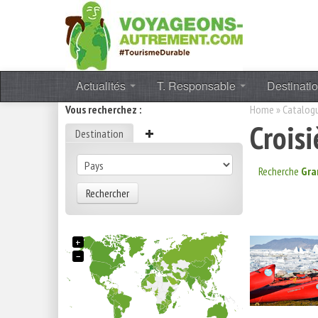
Actualités
T. Responsable
Destinati
Vous recherchez :
Home
»
Catalog
Crois
Destination
Recherche
Gra
Rechercher
+
−