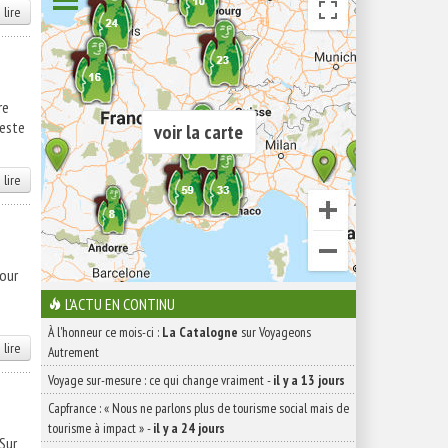
 lire
re
reste
voir la carte
 lire
pour
L'ACTU EN CONTINU
À l'honneur ce mois-ci :
La Catalogne
sur Voyageons
 lire
Autrement
Voyage sur-mesure : ce qui change vraiment
-
il y a 13 jours
Capfrance : « Nous ne parlons plus de tourisme social mais de
tourisme à impact »
-
il y a 24 jours
Sur