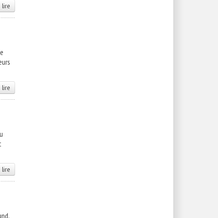
 lire
de
eurs
 lire
au
t
 lire
und.