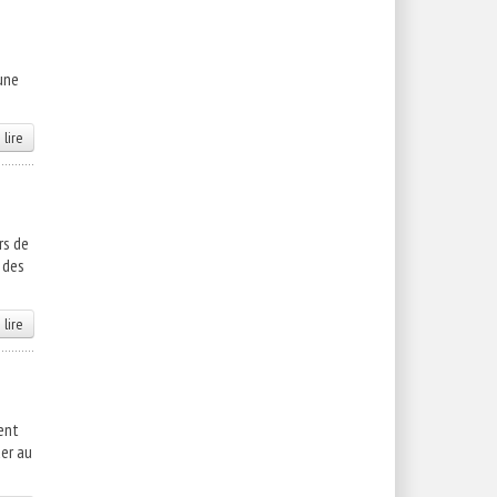
 une
 lire
rs de
 des
 lire
ent
uer au