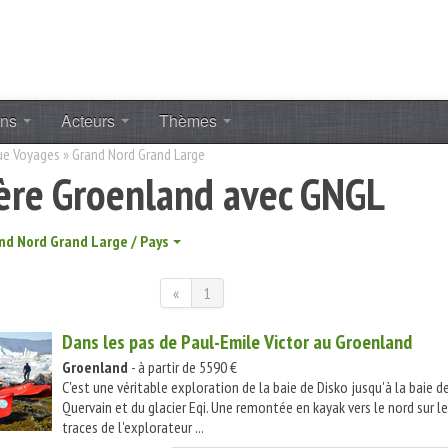
ons
Acteurs
Thèmes
ue Voyages
»
Grand Nord Grand Large
ière Groenland avec GNGL
nd Nord Grand Large / Pays
«
1
Dans les pas de Paul-Emile Victor au Groenland
Groenland
- à partir de 5590 €
C'est une véritable exploration de la baie de Disko jusqu'à la baie d
Quervain et du glacier Eqi. Une remontée en kayak vers le nord sur l
traces de l'explorateur ...