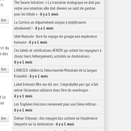
The Swarm Initiative : « La transition écologique ne doit pas
ce,
rester une intention, elle doit devenir un outil de gestion
pour les hôtels »
-
il y a 1 mois
 lire
La Corrèze, un département unique à (re)découvrir
absolument !
-
il y a 1 mois
Idée Nomade : faire du voyage de groupe une expérience
€
humaine
-
il y a 1 mois
est du
Ces labels et certifications AFNOR qui aident les voyageurs à
i des
choisir leurs hébergements, activités ou destinations
-
il y a 1 mois
 lire
L’UNESCO célèbre la 5ème Journée Mondiale de la langue
Kiswahili
-
il y a 1 mois
Label Emmaüs fête ses dix ans : l’improbable pari qui a fait
entrer l’économie solidaire dans l’ère du numérique
-
il y a 1 mois
t la
sur
Les Trophées Horizons reviennent pour une 5ème édition
-
il y a 1 mois
 lire
Detour Odyssey : des voyages bas carbone où l’expérience
l’emporte sur la destination
-
il y a 1 mois