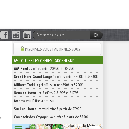
OK
INSCRIVEZ-VOUS | ABONNEZ-VOUS
TOUTES LES OFFRES : GROENLAND
66° Nord
29 offres entre 2075€ et 10495€
Grand Nord Grand Large
17 offres entre 4400€ et 33430€
Allibert Trekking
4 offres entre 4890€ et 5290€
Nomade Aventure
2 offres à 8199€ et 9479€
Amarok
voir l'offre sur mesure
Sur Les Hauteurs
voir l'offre à partir de 3790€
e
es
Comptoir des Voyages
voir l'offre à partir de 3800€