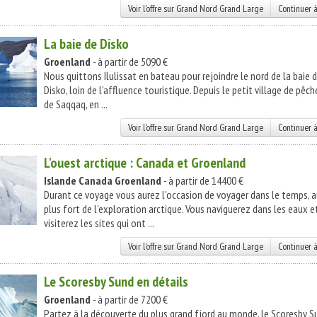
Voir l'offre sur Grand Nord Grand Large
Continuer à
La baie de Disko
Groenland
- à partir de 5090 €
Nous quittons Ilulissat en bateau pour rejoindre le nord de la baie 
Disko, loin de l'affluence touristique. Depuis le petit village de pêch
de Saqqaq, en ...
Voir l'offre sur Grand Nord Grand Large
Continuer à
L'ouest arctique : Canada et Groenland
Islande
Canada
Groenland
- à partir de 14400 €
Durant ce voyage vous aurez l'occasion de voyager dans le temps, 
plus fort de l'exploration arctique. Vous naviguerez dans les eaux e
visiterez les sites qui ont ...
Voir l'offre sur Grand Nord Grand Large
Continuer à
Le Scoresby Sund en détails
Groenland
- à partir de 7200 €
Partez à la découverte du plus grand fjord au monde, le Scoresby S