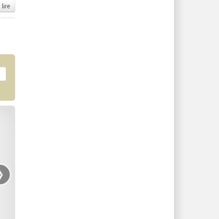
 lire
›