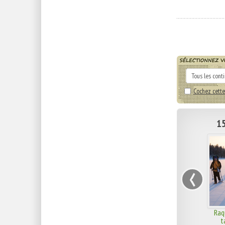
Cochez cette
15
‹
Raq
t