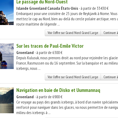
Le passage du Nord-Ouest
Islande
Groenland
Canada
États-Unis
- à partir de 33430 €
Embarquez pour une croisière de 25 jours de Reykjavik à Nome. Vous
mettez le cap au Nord, bien au-delà du cercle polaire arctique, vers
route maritime de légende ...
Voir l'offre sur Grand Nord Grand Large
Continuer à
Sur les traces de Paul-Emile Victor
Groenland
- à partir de 6300 €
Depuis Kulusuk, nous prenons droit au nord pour rejoindre les glacie
France, Rasmussen ou du 16 septembre. Sur la banquise et au milieu
icebergs, nous ...
Voir l'offre sur Grand Nord Grand Large
Continuer à
Navigation en baie de Disko et Uummannaq
Groenland
- à partir de 6900 €
Ce voyage au pays des grands icebergs, à bord d'un navire spécialem
renforcé pour naviguer dans les glaces, va nous permettre de navig
milieu des icebergs à ...