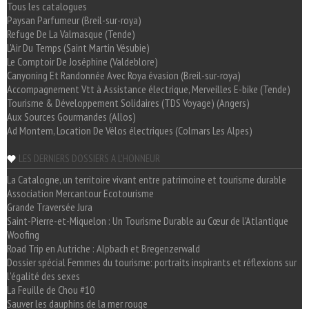
Tous les catalogues
Paysan Parfumeur (Breil-sur-roya)
Refuge De La Valmasque (Tende)
L'Air Du Temps (Saint Martin Vésubie)
Le Comptoir De Joséphine (Valdeblore)
Canyoning Et Randonnée Avec Roya évasion (Breil-sur-roya)
Accompagnement Vtt à Assistance électrique, Merveilles E-bike (Tende)
Tourisme & Développement Solidaires (TDS Voyage) (Angers)
Aux Sources Gourmandes (Allos)
Ad Montem, Location De Vélos électriques (Colmars Les Alpes)
LES DERNIERS DOSSIERS A L'HONNEUR
La Catalogne, un territoire vivant entre patrimoine et tourisme durable
Association Mercantour Ecotourisme
Grande Traversée Jura
Saint-Pierre-et-Miquelon : Un Tourisme Durable au Cœur de l'Atlantique
Woofing
Road Trip en Autriche : Alpbach et Bregenzerwald
Dossier spécial Femmes du tourisme: portraits inspirants et réflexions sur
l'égalité des sexes
La Feuille de Chou #10
Sauver les dauphins de la mer rouge