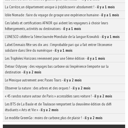
La Corrèze, un département unique à (re)découvrir absolument !
-
il y a 1 mois
Idée Nomade : faire du voyage de groupe une expérience humaine
-
il y a 1 mois
Ces labels et certifications AFNOR qui aident les voyageurs à choisir leurs
hébergements, activités ou destinations
-
il y a 1 mois
L’UNESCO célèbre la 5ème Journée Mondiale de la langue Kiswahili
-
il y a 1 mois
Label Emmaüs fête ses dix ans : l’improbable pari qui a fait entrer l’économie
solidaire dans l’ère du numérique
-
il y a 1 mois
Les Trophées Horizons reviennent pour une 5ème édition
-
il y a 1 mois
Detour Odyssey : des voyages bas carbone où l’expérience l’emporte sur la
destination
-
il y a 2 mois
Le Mexique autrement avec Paseo Tours
-
il y a 2 mois
Observer la nature : des arbres et des orques !
-
il y a 2 mois
« 45 randos nature autour de Paris » accessibles sans voiture !
-
il y a 2 mois
Les BTS de La Baule et de Toulouse remportent la deuxième édition du défi
étudiants « Arts et Vie »
-
il y a 2 mois
Le modèle GreenGo : moins de carbone, plus de plaisir !
-
il y a 2 mois