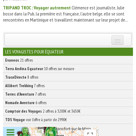
TRIP AND TROC : Voyager autrement
Clémence est journaliste, Julie
bosse dans la Pub, la première est française, l'autre belge, elle se sont
rencontrées en Martinique et travaillent maintenant sur leur projet de...
INSCRIVEZ-VOUS | ABONNEZ-VOUS
LES VOYAGISTES POUR ÉQUATEUR
Evaneos
21 offres
Terra Andina Equateur
10 offres sur mesure
TraceDirecte
8 offres
Allibert Trekking
7 offres
Terres d'Aventure
7 offres
Nomade Aventure
6 offres
Comptoir des Voyages
2 offres à 3200€ et 3650€
TDS Voyage
voir l'offre à partir de 2990€