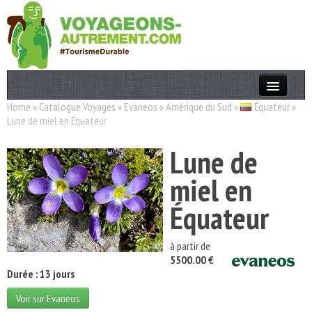
Home
»
Catalogue Voyages
»
Evaneos
»
Amérique du Sud
»
Équateur
»
Actualités
Lune de miel en Équateur
T. Responsable
Lune de
Destinations
miel en
Acteurs
Équateur
Thèmes
à partir de
OK
5500.00 €
Durée : 13 jours
Voir sur Evaneos