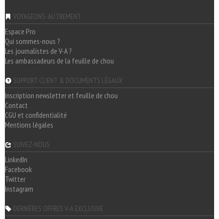
VOYAGEONS-AUTREMENT
Espace Pro
Qui sommes-nous ?
Les journalistes de V-A ?
Les ambassadeurs de la feuille de chou
SUPPORT CLIENT & DOCUMENTS LÉGAUX
Inscription newsletter et feuille de chou
Contact
CGU et confidentialité
Mentions légales
SUIVEZ-NOUS
LinkedIn
Facebook
Twitter
Instagram
DERNIÈRES OFFRES V-A EXCLUSIVE