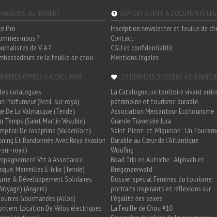
YAGEONS-AUTREMENT
SUPPORT CLIENT & DOCUMENTS LÉ
ce Pro
Inscription newsletter et feuille de c
sommes-nous ?
Contact
ournalistes de V-A ?
CGU et confidentialité
mbassadeurs de la feuille de chou
Mentions légales
RNIÈRES OFFRES V-A EXCLUSIVE
LES DERNIERS DOSSIERS A L'HONNEU
les catalogues
La Catalogne, un territoire vivant entr
n Parfumeur (Breil-sur-roya)
patrimoine et tourisme durable
e De La Valmasque (Tende)
Association Mercantour Ecotourisme
 Du Temps (Saint Martin Vésubie)
Grande Traversée Jura
mptoir De Joséphine (Valdeblore)
Saint-Pierre-et-Miquelon : Un Tourism
oning Et Randonnée Avec Roya évasion
Durable au Cœur de l'Atlantique
l-sur-roya)
Woofing
mpagnement Vtt à Assistance
Road Trip en Autriche : Alpbach et
rique, Merveilles E-bike (Tende)
Bregenzerwald
isme & Développement Solidaires
Dossier spécial Femmes du tourisme:
Voyage) (Angers)
portraits inspirants et réflexions sur
Sources Gourmandes (Allos)
l'égalité des sexes
ntem, Location De Vélos électriques
La Feuille de Chou #10