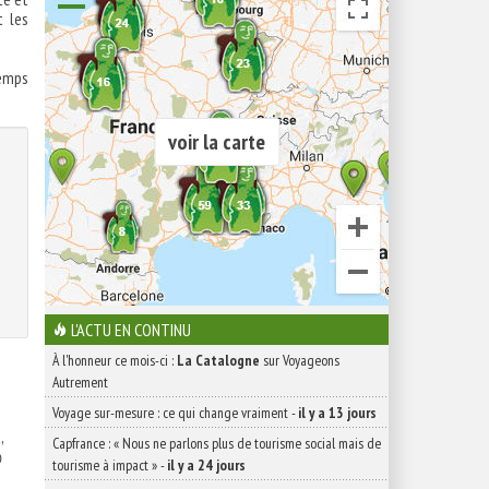
t les
temps
voir la carte
L'ACTU EN CONTINU
À l'honneur ce mois-ci :
La Catalogne
sur Voyageons
Autrement
Voyage sur-mesure : ce qui change vraiment
-
il y a 13 jours
,
Capfrance : « Nous ne parlons plus de tourisme social mais de

tourisme à impact »
-
il y a 24 jours