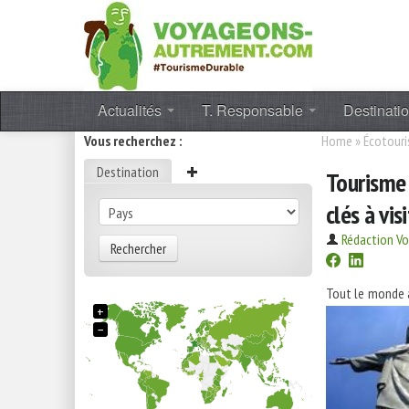
Actualités
T. Responsable
Destinati
Vous recherchez :
Home
»
Écotour
Destination
Tourisme 
clés à vis
Rédaction V
Rechercher
Tout le monde a
+
−