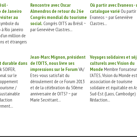
sil -
Rencontre avec Oscar
Où partir avec Evaneos - 
o de Janeiro
Almendros de retour du 26e
catalogue varié
Ou partir
 visiter au
Congrès mondial du tourisme
Evaneos ~ par Geneviève
 symbole du
social.
Congrès OITS au Brésil ~
Clastres...
 à Rio janeiro
par Geneviève Clastres...
d'un million de
ens et étrangers
Jean-Marc Mignon, président
Voyages solidaires et sé
 durable dans
de l’OITS, nous livre ses
culturels avec Vision du
k SOIFER,
impressions sur le Forum
VA/
Monde
Membre fonsateur
nal sur le
Etes-vous satisfait du
l'ATES, Vision du Monde es
loppement
déroulement de ce Forum 2013
association de tourisme
tourisme /
et de la célébration du 50ème
solidaire et équitable en A
sustainable
anniversaire de OITS? ~ par
Sud-Est (Laos, Cambodge) 
daction
Marie Secrétant...
Rédaction...
ment...