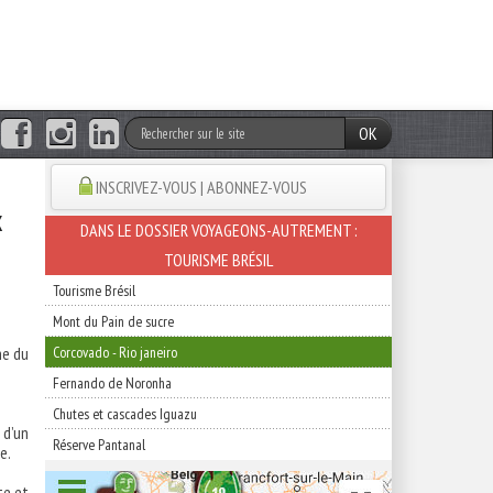
OK
INSCRIVEZ-VOUS | ABONNEZ-VOUS
x
DANS LE DOSSIER VOYAGEONS-AUTREMENT :
TOURISME BRÉSIL
Tourisme Brésil
Mont du Pain de sucre
ne du
Corcovado - Rio janeiro
Fernando de Noronha
Chutes et cascades Iguazu
 d’un
Réserve Pantanal
ée.
te et