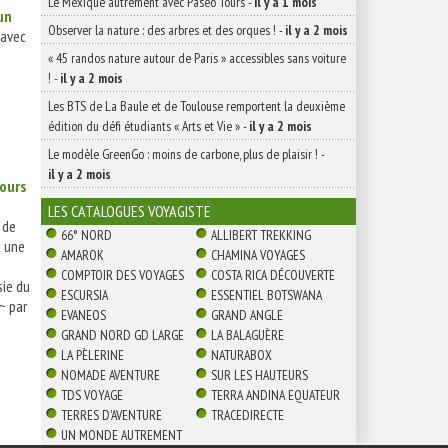
Le Mexique autrement avec Paseo Tours
-
il y a 1 mois
un
Observer la nature : des arbres et des orques !
-
il y a 2 mois
 avec
« 45 randos nature autour de Paris » accessibles sans voiture
!
-
il y a 2 mois
Les BTS de La Baule et de Toulouse remportent la deuxième
édition du défi étudiants « Arts et Vie »
-
il y a 2 mois
Le modèle GreenGo : moins de carbone, plus de plaisir !
-
il y a 2 mois
jours
LES CATALOGUES VOYAGISTE
 de
66° NORD
ALLIBERT TREKKING
t une
AMAROK
CHAMINA VOYAGES
COMPTOIR DES VOYAGES
COSTA RICA DÉCOUVERTE
sie du
ESCURSIA
ESSENTIEL BOTSWANA
~ par
EVANEOS
GRAND ANGLE
GRAND NORD GD LARGE
LA BALAGUÈRE
LA PÈLERINE
NATURABOX
NOMADE AVENTURE
SUR LES HAUTEURS
TDS VOYAGE
TERRA ANDINA EQUATEUR
TERRES D'AVENTURE
TRACEDIRECTE
UN MONDE AUTREMENT