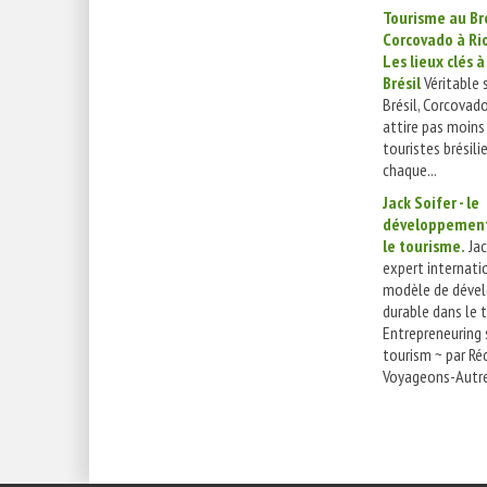
Tourisme au Bré
Corcovado à Ri
Les lieux clés à
Brésil
Véritable
Brésil, Corcovado
attire pas moins 
touristes brésili
chaque...
Jack Soifer - le
développement
le tourisme.
Jac
expert internatio
modèle de déve
durable dans le 
Entrepreneuring 
tourism ~ par Ré
Voyageons-Autre