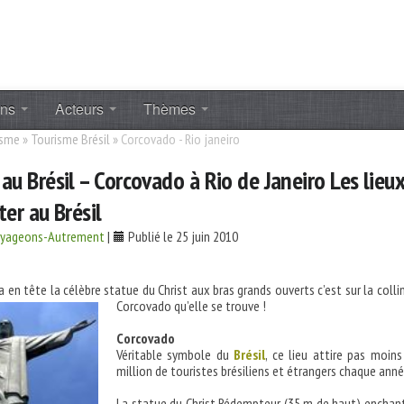
ons
Acteurs
Thèmes
isme
»
Tourisme Brésil
»
Corcovado - Rio janeiro
au Brésil – Corcovado à Rio de Janeiro Les lieu
iter au Brésil
oyageons-Autrement
|
Publié le 25 juin 2010
 en tête la célèbre statue du Christ aux bras grands ouverts c’est sur la colli
Corcovado qu’elle se trouve !
Corcovado
Véritable symbole du
Brésil
, ce lieu attire pas moins
million de touristes brésiliens et étrangers chaque ann
La statue du Christ Rédempteur (35 m de haut) enchan