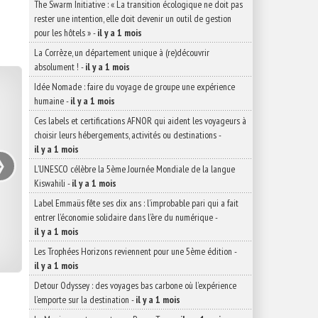
The Swarm Initiative : « La transition écologique ne doit pas
rester une intention, elle doit devenir un outil de gestion
pour les hôtels »
-
il y a 1 mois
La Corrèze, un département unique à (re)découvrir
absolument !
-
il y a 1 mois
Idée Nomade : faire du voyage de groupe une expérience
humaine
-
il y a 1 mois
Ces labels et certifications AFNOR qui aident les voyageurs à
choisir leurs hébergements, activités ou destinations
-
›
il y a 1 mois
L’UNESCO célèbre la 5ème Journée Mondiale de la langue
Kiswahili
-
il y a 1 mois
Label Emmaüs fête ses dix ans : l’improbable pari qui a fait
entrer l’économie solidaire dans l’ère du numérique
-
il y a 1 mois
Les Trophées Horizons reviennent pour une 5ème édition
-
il y a 1 mois
Detour Odyssey : des voyages bas carbone où l’expérience
l’emporte sur la destination
-
il y a 1 mois