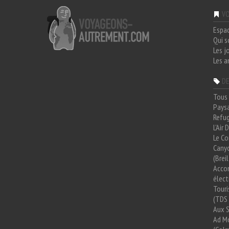
VO
Espa
Qui 
Les j
Les a
DE
Tous 
Paysa
Refug
L'Air
Le Co
Cany
(Brei
Acco
élect
Tour
(TDS 
Aux 
Ad Mo