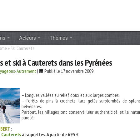
ons
Acteurs
Thèmes
isme
»
Ski Cauterets
 et ski à Cauterets dans les Pyrénées
oyageons-Autrement
|
Publié le 17 novembre 2009
– Longues vallées au relief doux et aux larges combes,
– forêts de pins à crochets, lacs gelés surplombés de splen
belvédères.
Partout, les villages ont conservé leur authenticité, et la natu
pureté.
IBERT
:
e Cauterets
à raquettes. A partir de 695 €