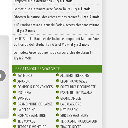
l’emporte sur la destination
-
il y a 1 mois
Le Mexique autrement avec Paseo Tours
-
il y a 1 mois
Observer la nature : des arbres et des orques !
-
il y a 2 mois
« 45 randos nature autour de Paris » accessibles sans voiture
!
-
il y a 2 mois
Les BTS de La Baule et de Toulouse remportent la deuxième
édition du défi étudiants « Arts et Vie »
-
il y a 2 mois
Le modèle GreenGo : moins de carbone, plus de plaisir !
-
il y a 2 mois
›
LES CATALOGUES VOYAGISTE
66° NORD
ALLIBERT TREKKING
AMAROK
CHAMINA VOYAGES
COMPTOIR DES VOYAGES
COSTA RICA DÉCOUVERTE
ESCURSIA
ESSENTIEL BOTSWANA
EVANEOS
GRAND ANGLE
GRAND NORD GD LARGE
LA BALAGUÈRE
LA PÈLERINE
NATURABOX
NOMADE AVENTURE
SUR LES HAUTEURS
TDS VOYAGE
TERRA ANDINA EQUATEUR
TERRES D'AVENTURE
TRACEDIRECTE