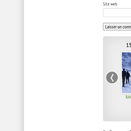
Site web
15
‹
RA