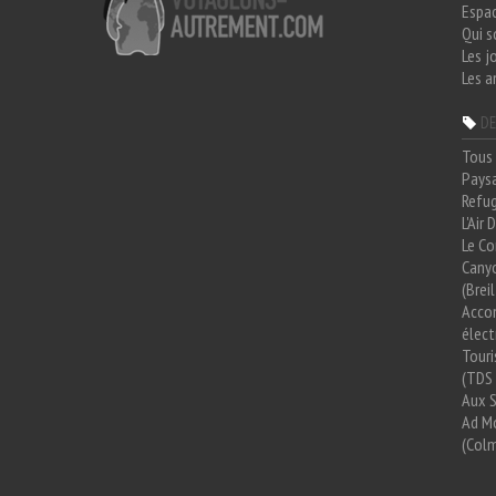
Espa
Qui 
Les j
Les a
DE
Tous 
Paysa
Refug
L'Air
Le Co
Cany
(Brei
Acco
élect
Tour
(TDS 
Aux 
Ad Mo
(Colm