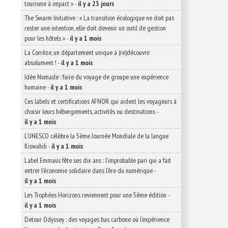
tourisme à impact »
-
il y a 23 jours
The Swarm Initiative : « La transition écologique ne doit pas
rester une intention, elle doit devenir un outil de gestion
pour les hôtels »
-
il y a 1 mois
La Corrèze, un département unique à (re)découvrir
absolument !
-
il y a 1 mois
Idée Nomade : faire du voyage de groupe une expérience
humaine
-
il y a 1 mois
Ces labels et certifications AFNOR qui aident les voyageurs à
choisir leurs hébergements, activités ou destinations
-
il y a 1 mois
L’UNESCO célèbre la 5ème Journée Mondiale de la langue
Kiswahili
-
il y a 1 mois
Label Emmaüs fête ses dix ans : l’improbable pari qui a fait
entrer l’économie solidaire dans l’ère du numérique
-
il y a 1 mois
Les Trophées Horizons reviennent pour une 5ème édition
-
il y a 1 mois
Detour Odyssey : des voyages bas carbone où l’expérience