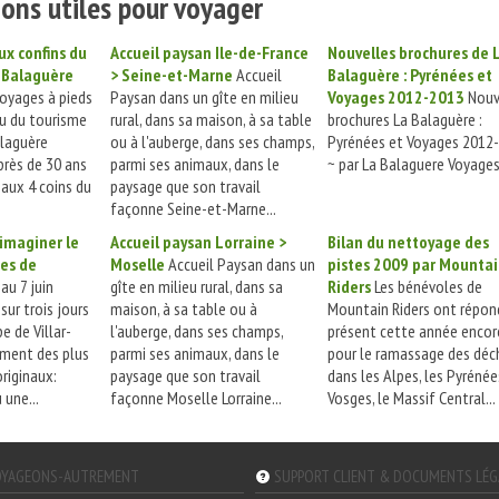
ons utiles pour voyager
ux confins du
Accueil paysan Ile-de-France
Nouvelles brochures de 
 Balaguère
> Seine-et-Marne
Accueil
Balaguère : Pyrénées et
voyages à pieds
Paysan dans un gîte en milieu
Voyages 2012-2013
Nouv
u du tourisme
rural, dans sa maison, à sa table
brochures La Balaguère :
alaguère
ou à l'auberge, dans ses champs,
Pyrénées et Voyages 2012
rès de 30 ans
parmi ses animaux, dans le
~ par La Balaguere Voyages.
aux 4 coins du
paysage que son travail
façonne Seine-et-Marne...
 imaginer le
Accueil paysan Lorraine >
Bilan du nettoyage des
ges de
Moselle
Accueil Paysan dans un
pistes 2009 par Mounta
au 7 juin
gîte en milieu rural, dans sa
Riders
Les bénévoles de
sur trois jours
maison, à sa table ou à
Mountain Riders ont répon
e de Villar-
l'auberge, dans ses champs,
présent cette année encor
ement des plus
parmi ses animaux, dans le
pour le ramassage des déc
originaux:
paysage que son travail
dans les Alpes, les Pyrénées
une...
façonne Moselle Lorraine...
Vosges, le Massif Central...
YAGEONS-AUTREMENT
SUPPORT CLIENT & DOCUMENTS LÉ