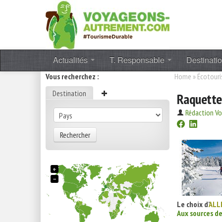
Actualités
T. Responsable
Destinati
Vous recherchez :
Home
»
Écotour
Destination
Raquettes
Rédaction V
Rechercher
+
−
Le choix d’
ALL
Aux sources d