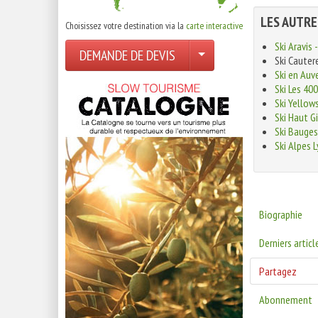
LES AUTRE
Choisissez votre destination via la
carte interactive
Ski Aravis 
DEMANDE DE DEVIS
Ski Cauter
Ski en Auv
Ski Les 400
Ski Yellow
Ski Haut G
Ski Bauges
Ski Alpes 
Biographie
Derniers articl
Partagez
Abonnement