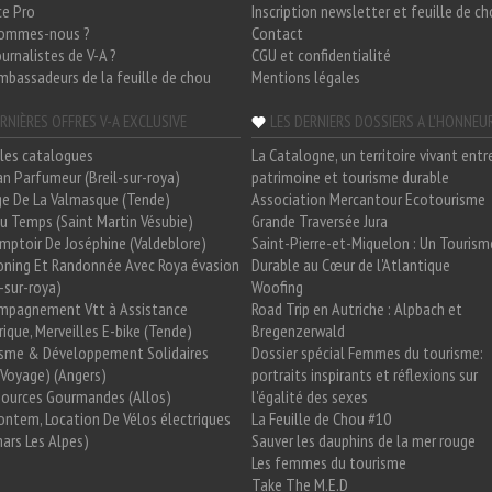
ce Pro
Inscription newsletter et feuille de c
sommes-nous ?
Contact
ournalistes de V-A ?
CGU et confidentialité
mbassadeurs de la feuille de chou
Mentions légales
RNIÈRES OFFRES V-A EXCLUSIVE
LES DERNIERS DOSSIERS A L'HONNEU
les catalogues
La Catalogne, un territoire vivant entr
n Parfumeur (Breil-sur-roya)
patrimoine et tourisme durable
e De La Valmasque (Tende)
Association Mercantour Ecotourisme
 Du Temps (Saint Martin Vésubie)
Grande Traversée Jura
mptoir De Joséphine (Valdeblore)
Saint-Pierre-et-Miquelon : Un Tourism
oning Et Randonnée Avec Roya évasion
Durable au Cœur de l'Atlantique
l-sur-roya)
Woofing
mpagnement Vtt à Assistance
Road Trip en Autriche : Alpbach et
rique, Merveilles E-bike (Tende)
Bregenzerwald
isme & Développement Solidaires
Dossier spécial Femmes du tourisme:
Voyage) (Angers)
portraits inspirants et réflexions sur
Sources Gourmandes (Allos)
l'égalité des sexes
ntem, Location De Vélos électriques
La Feuille de Chou #10
ars Les Alpes)
Sauver les dauphins de la mer rouge
Les femmes du tourisme
Take The M.E.D