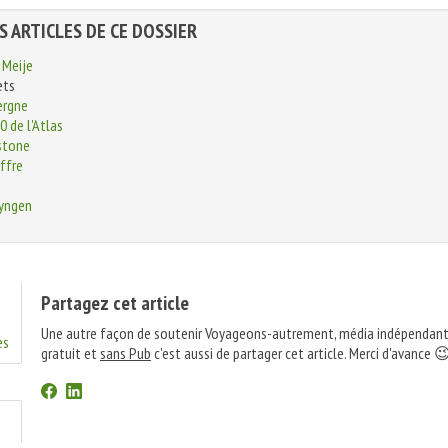
S ARTICLES DE CE DOSSIER
- Meije
ets
ergne
0 de l'Atlas
stone
iffre
Lyngen
Partagez cet article
Une autre façon de soutenir Voyageons-autrement, média indépendant
es
gratuit et
sans Pub
c'est aussi de partager cet article. Merci d'avance 