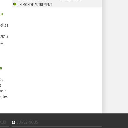
UN MONDE AUTREMENT
La
elles
-2013
..
in
du
e,
hets
, les
GAUX
SUIVEZ-NOUS