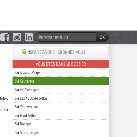
OK
INSCRIVEZ-VOUS | ABONNEZ-VOUS
VOUS ÊTES DANS LE DOSSIER
Ski Aravis - Meije
Ski Cauterets
Ski en Auvergne
dides
Ski Les 4000 de l'Atlas
Ski Yellowstone
re sa
Ski Haut Giffre
Ski Bauges
Ski Alpes Lyngen