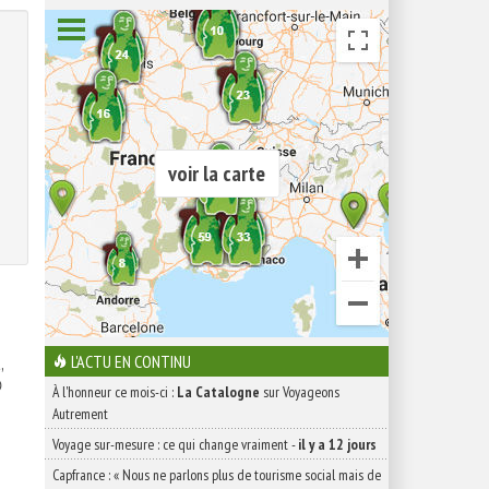
voir la carte
L'ACTU EN CONTINU
,

À l'honneur ce mois-ci :
La Catalogne
sur Voyageons
Autrement
Voyage sur-mesure : ce qui change vraiment
-
il y a 12 jours
Capfrance : « Nous ne parlons plus de tourisme social mais de