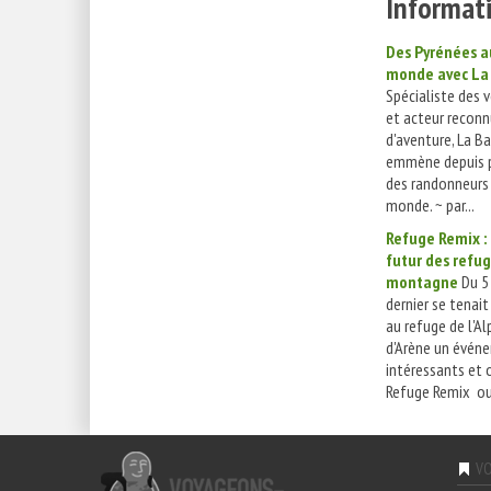
Informati
Des Pyrénées a
monde avec La
Spécialiste des 
et acteur reconn
d'aventure, La B
emmène depuis p
des randonneurs 
monde. ~ par...
Refuge Remix :
futur des refu
montagne
Du 5 
dernier se tenait 
au refuge de l'Alp
d'Arène un évén
intéressants et 
Refuge Remix ou 
VO