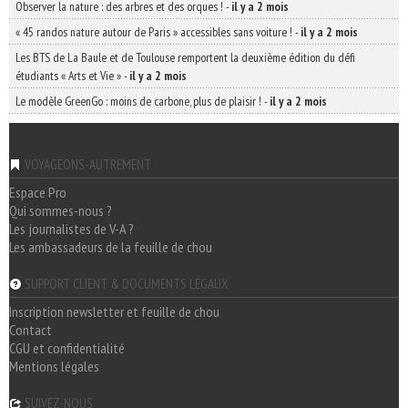
Observer la nature : des arbres et des orques !
-
il y a 2 mois
« 45 randos nature autour de Paris » accessibles sans voiture !
-
il y a 2 mois
Les BTS de La Baule et de Toulouse remportent la deuxième édition du défi
étudiants « Arts et Vie »
-
il y a 2 mois
Le modèle GreenGo : moins de carbone, plus de plaisir !
-
il y a 2 mois
VOYAGEONS-AUTREMENT
Espace Pro
Qui sommes-nous ?
Les journalistes de V-A ?
Les ambassadeurs de la feuille de chou
SUPPORT CLIENT & DOCUMENTS LÉGAUX
Inscription newsletter et feuille de chou
Contact
CGU et confidentialité
Mentions légales
SUIVEZ-NOUS