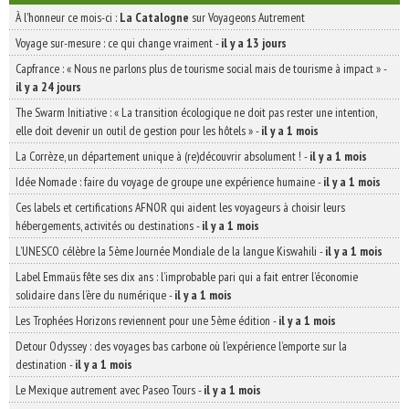
À l'honneur ce mois-ci :
La Catalogne
sur Voyageons Autrement
Voyage sur-mesure : ce qui change vraiment
-
il y a 13 jours
Capfrance : « Nous ne parlons plus de tourisme social mais de tourisme à impact »
-
il y a 24 jours
The Swarm Initiative : « La transition écologique ne doit pas rester une intention,
elle doit devenir un outil de gestion pour les hôtels »
-
il y a 1 mois
La Corrèze, un département unique à (re)découvrir absolument !
-
il y a 1 mois
Idée Nomade : faire du voyage de groupe une expérience humaine
-
il y a 1 mois
Ces labels et certifications AFNOR qui aident les voyageurs à choisir leurs
hébergements, activités ou destinations
-
il y a 1 mois
L’UNESCO célèbre la 5ème Journée Mondiale de la langue Kiswahili
-
il y a 1 mois
Label Emmaüs fête ses dix ans : l’improbable pari qui a fait entrer l’économie
solidaire dans l’ère du numérique
-
il y a 1 mois
Les Trophées Horizons reviennent pour une 5ème édition
-
il y a 1 mois
Detour Odyssey : des voyages bas carbone où l’expérience l’emporte sur la
destination
-
il y a 1 mois
Le Mexique autrement avec Paseo Tours
-
il y a 1 mois