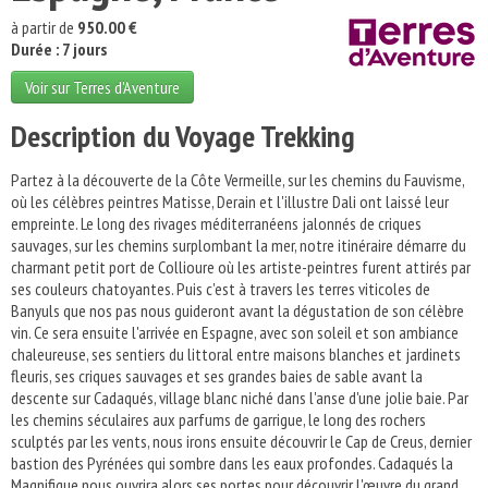
à partir de
950.00 €
Durée : 7 jours
Voir sur Terres d'Aventure
Description du Voyage Trekking
Partez à la découverte de la Côte Vermeille, sur les chemins du Fauvisme,
où les célèbres peintres Matisse, Derain et l'illustre Dali ont laissé leur
empreinte. Le long des rivages méditerranéens jalonnés de criques
sauvages, sur les chemins surplombant la mer, notre itinéraire démarre du
charmant petit port de Collioure où les artiste-peintres furent attirés par
ses couleurs chatoyantes. Puis c'est à travers les terres viticoles de
Banyuls que nos pas nous guideront avant la dégustation de son célèbre
vin. Ce sera ensuite l'arrivée en Espagne, avec son soleil et son ambiance
chaleureuse, ses sentiers du littoral entre maisons blanches et jardinets
fleuris, ses criques sauvages et ses grandes baies de sable avant la
descente sur Cadaqués, village blanc niché dans l'anse d'une jolie baie. Par
les chemins séculaires aux parfums de garrigue, le long des rochers
sculptés par les vents, nous irons ensuite découvrir le Cap de Creus, dernier
bastion des Pyrénées qui sombre dans les eaux profondes. Cadaqués la
Magnifique nous ouvrira alors ses portes pour découvrir l'œuvre du grand