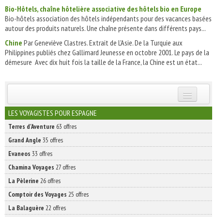
Bio-Hôtels, chaîne hôtelière associative des hôtels bio en Europe
Bio-hôtels association des hôtels indépendants pour des vacances basées
autour des produits naturels. Une chaîne présente dans différents pays...
Chine
Par Geneviève Clastres. Extrait de L'Asie. De la Turquie aux
Philippines publiés chez Gallimard Jeunesse en octobre 2001. Le pays de la
démesure Avec dix huit fois la taille de la France, la Chine est un état...
INSCRIVEZ-VOUS | ABONNEZ-VOUS
LES VOYAGISTES POUR ESPAGNE
Terres d'Aventure
63 offres
Grand Angle
35 offres
Evaneos
33 offres
Chamina Voyages
27 offres
La Pèlerine
26 offres
Comptoir des Voyages
25 offres
La Balaguère
22 offres