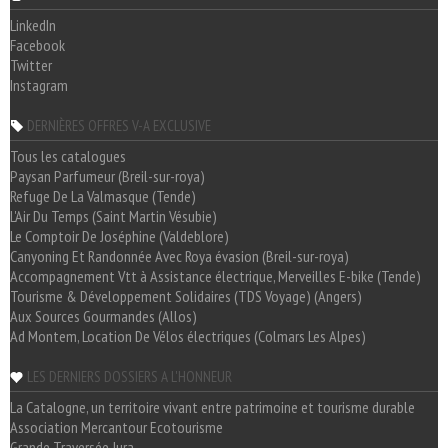
LinkedIn
Facebook
Twitter
Instagram
DERNIÈRES OFFRES V-A EXCLUSIVE
Tous les catalogues
Paysan Parfumeur (Breil-sur-roya)
Refuge De La Valmasque (Tende)
L'Air Du Temps (Saint Martin Vésubie)
Le Comptoir De Joséphine (Valdeblore)
Canyoning Et Randonnée Avec Roya évasion (Breil-sur-roya)
Accompagnement Vtt à Assistance électrique, Merveilles E-bike (Tende)
Tourisme & Développement Solidaires (TDS Voyage) (Angers)
Aux Sources Gourmandes (Allos)
Ad Montem, Location De Vélos électriques (Colmars Les Alpes)
LES DERNIERS DOSSIERS A L'HONNEUR
La Catalogne, un territoire vivant entre patrimoine et tourisme durable
Association Mercantour Ecotourisme
Grande Traversée Jura