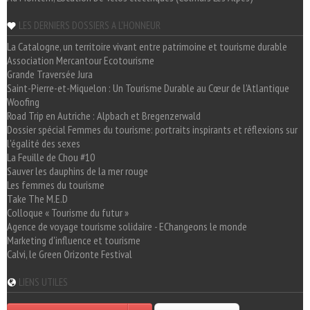
LES DERNIERS DOSSIERS A L'HONNEUR
La Catalogne, un territoire vivant entre patrimoine et tourisme durable
Association Mercantour Ecotourisme
Grande Traversée Jura
Saint-Pierre-et-Miquelon : Un Tourisme Durable au Cœur de l'Atlantique
Woofing
Road Trip en Autriche : Alpbach et Bregenzerwald
Dossier spécial Femmes du tourisme: portraits inspirants et réflexions sur
l'égalité des sexes
La Feuille de Chou #10
Sauver les dauphins de la mer rouge
Les femmes du tourisme
Take The M.E.D
Colloque « Tourisme du futur »
Agence de voyage tourisme solidaire - EChangeons le monde
Marketing d'influence et tourisme
Calvi, le Green Orizonte Festival
LIENS UTILES