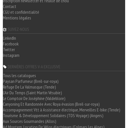
Inscription newsletter et feuille de chou
Contact
CGU et confidentialité
Mentions légales
SUIVEZ-NOUS
LinkedIn
Facebook
Twitter
Instagram
DERNIÈRES OFFRES V-A EXCLUSIVE
Tous les catalogues
Paysan Parfumeur (Breil-sur-roya)
Refuge De La Valmasque (Tende)
L'Air Du Temps (Saint Martin Vésubie)
Le Comptoir De Joséphine (Valdeblore)
Canyoning Et Randonnée Avec Roya évasion (Breil-sur-roya)
Accompagnement Vtt à Assistance électrique, Merveilles E-bike (Tende)
Tourisme & Développement Solidaires (TDS Voyage) (Angers)
Aux Sources Gourmandes (Allos)
Ad Montem, Location De Vélos électriques (Colmars Les Alpes)