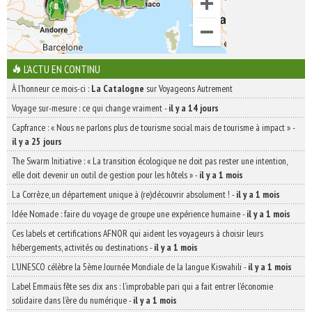
L'ACTU EN CONTINU
À l'honneur ce mois-ci :
La Catalogne
sur Voyageons Autrement
Voyage sur-mesure : ce qui change vraiment
-
il y a 14 jours
Capfrance : « Nous ne parlons plus de tourisme social mais de tourisme à impact »
-
il y a 25 jours
The Swarm Initiative : « La transition écologique ne doit pas rester une intention,
elle doit devenir un outil de gestion pour les hôtels »
-
il y a 1 mois
La Corrèze, un département unique à (re)découvrir absolument !
-
il y a 1 mois
Idée Nomade : faire du voyage de groupe une expérience humaine
-
il y a 1 mois
Ces labels et certifications AFNOR qui aident les voyageurs à choisir leurs
hébergements, activités ou destinations
-
il y a 1 mois
L’UNESCO célèbre la 5ème Journée Mondiale de la langue Kiswahili
-
il y a 1 mois
Label Emmaüs fête ses dix ans : l’improbable pari qui a fait entrer l’économie
solidaire dans l’ère du numérique
-
il y a 1 mois