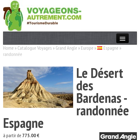
Home
»
Catalogue Voyages
»
Grand Angle
»
Europe
»
Espagne
»
Actualités
randonnée
T. Responsable
Le Désert
Destinations
des
Acteurs
Bardenas -
Thèmes
randonnée
OK
Espagne
à partir de
775.00 €