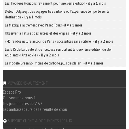
Les Trophées Horizons reviennent pour une 5ème édition
-
il y a 1 mois
Detour Odyssey : des voyages bas carbone où l’expérience l’emporte sur la
destination
-
il y a 1 mois
Le Mexique autrement avec Paseo Tours
-
il y a 1 mois
Observer la nature : des arbres et des orques !
-
il y a 2 mois
« 45 randos nature autour de Paris » accessibles sans voiture !
-
il y a 2 mois
Les BTS de La Baule et de Toulouse remportent la deuxième édition du défi
étudiants « Arts et Vie »
-
il y a 2 mois
Le modèle GreenGo : moins de carbone, plus de plaisir !
-
il y a 2 mois
VOYAGEONS-AUTREMENT
Espace Pro
Qui sommes-nous ?
Les journalistes de V-A ?
Les ambassadeurs de la feuille de chou
SUPPORT CLIENT & DOCUMENTS LÉGAUX