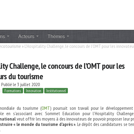
ons
Acteurs
Thèmes
 ecotourisme
»
L'Hospitality Challenge, le concours de l’OMT pour les innovateu
lity Challenge, le concours de l’OMT pour les
urs du tourisme
Publié le 3 juillet 2020
 :
Formations
Innovation
Institutionnel
 mondiale du tourisme (
OMT
) poursuit son travail pour le développement
ble en s’associant avec Sommet Education pour l’Hospitality Challenge
rnational
veut offrir les moyens à des innovateurs de pouvoir proposer leur p
struire « le monde du tourisme d’après »
. Le dépôt des candidatures se te
.