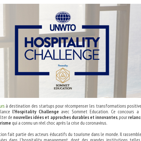
urs
à destination des startups pour récompenser les transformations positiv
T lance
l’Hospitality Challenge
avec Sommet Education. Ce concours a 
olter de
nouvelles idées et approches durables et innovantes
, pour
relanc
urisme
qui a connu un réel choc après la crise du coronavirus.
n fait partie des acteurs éducatifs du tourisme dans le monde. Il rassembl
isées dans l’hospitality management, dont des grandes institutions telle