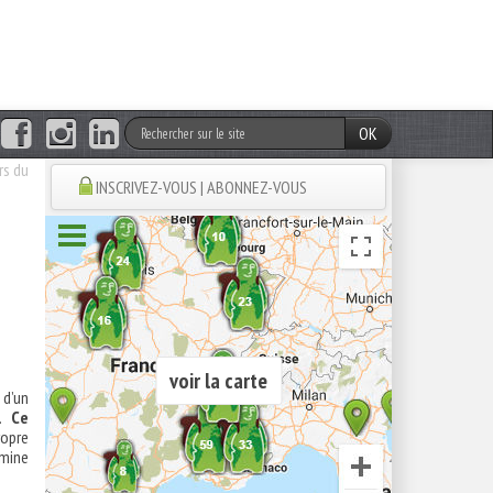
OK
rs du
INSCRIVEZ-VOUS | ABONNEZ-VOUS
voir la carte
 d’un
.
Ce
ropre
rmine