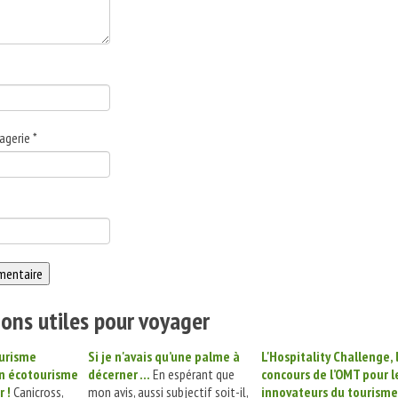
agerie
*
ons utiles pour voyager
urisme
Si je n'avais qu’une palme à
L'Hospitality Challenge, 
n écotourisme
décerner ...
En espérant que
concours de l’OMT pour l
r !
Canicross,
mon avis, aussi subjectif soit-il,
innovateurs du tourisme