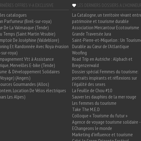
RNIÈRES OFFRES V-A EXCLUSIVE
LES DERNIERS DOSSIERS A L'HONNEU
les catalogues
La Catalogne, un territoire vivant entr
n Parfumeur (Breil-sur-roya)
patrimoine et tourisme durable
e De La Valmasque (Tende)
Association Mercantour Ecotourisme
 Du Temps (Saint Martin Vésubie)
Grande Traversée Jura
mptoir De Joséphine (Valdeblore)
Saint-Pierre-et-Miquelon : Un Tourism
oning Et Randonnée Avec Roya évasion
Durable au Cœur de l'Atlantique
l-sur-roya)
Woofing
mpagnement Vtt à Assistance
Road Trip en Autriche : Alpbach et
rique, Merveilles E-bike (Tende)
Bregenzerwald
isme & Développement Solidaires
Dossier spécial Femmes du tourisme:
Voyage) (Angers)
portraits inspirants et réflexions sur
Sources Gourmandes (Allos)
l'égalité des sexes
ntem, Location De Vélos électriques
La Feuille de Chou #10
ars Les Alpes)
Sauver les dauphins de la mer rouge
Les femmes du tourisme
Take The M.E.D
Colloque « Tourisme du futur »
Agence de voyage tourisme solidaire -
EChangeons le monde
Marketing d'influence et tourisme
Calvi, le Green Orizonte Festival