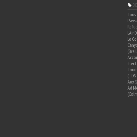
DE
Tous 
Paysa
Refug
L'Air
Le Co
Cany
(Brei
Acco
élect
Tour
(TDS 
Aux 
Ad Mo
(Colm