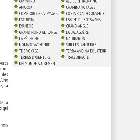
66° NORD
ALLIBERT TREKKING
AMAROK
CHAMINA VOYAGES
COMPTOIR DES VOYAGES
COSTA RICA DÉCOUVERTE
ESCURSIA
ESSENTIEL BOTSWANA
EVANEOS
GRAND ANGLE
GRAND NORD GD LARGE
LA BALAGUÈRE
LA PÈLERINE
NATURABOX
NOMADE AVENTURE
SUR LES HAUTEURS
TDS VOYAGE
TERRA ANDINA EQUATEUR
TERRES D'AVENTURE
TRACEDIRECTE
perts
UN MONDE AUTREMENT
auront
 des
l’une
e, la
e la
s qui
 mois