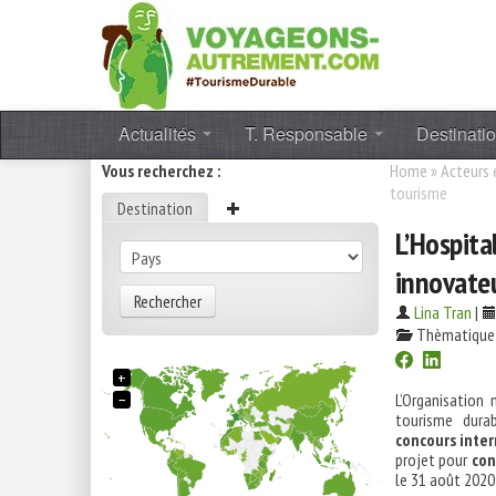
Actualités
T. Responsable
Destinati
Vous recherchez :
Home
»
Acteurs
tourisme
Destination
L’Hospita
innovate
Rechercher
Lina Tran
|
Thèmatique
+
−
L’Organisation
tourisme dura
concours inte
projet pour
con
le 31 août 2020