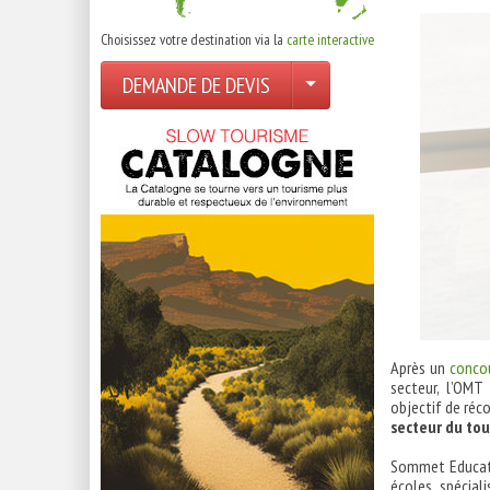
Choisissez votre destination via la
carte interactive
DEMANDE DE DEVIS
Après un
conco
secteur, l’OM
objectif de réc
secteur du to
Sommet Educatio
écoles spécial