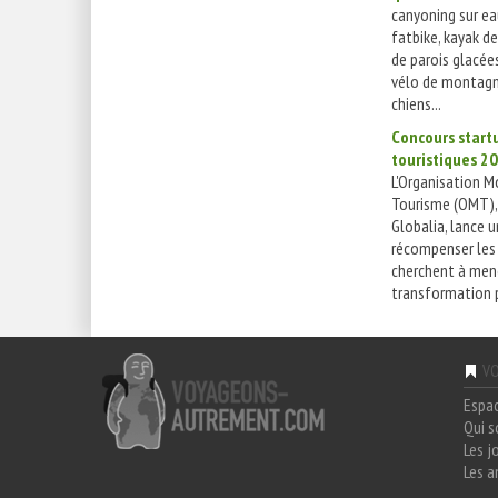
canyoning sur ea
fatbike, kayak d
de parois glacées
vélo de montagne
chiens...
Concours start
touristiques 2
L'Organisation M
Tourisme (OMT), 
Globalia, lance 
récompenser les 
cherchent à men
transformation p
VO
Espa
Qui 
Les j
Les a