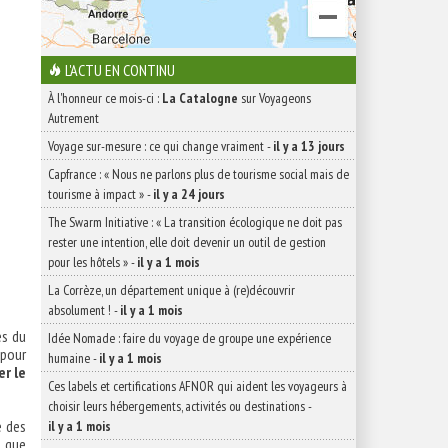
L'ACTU EN CONTINU
À l'honneur ce mois-ci :
La Catalogne
sur Voyageons
Autrement
Voyage sur-mesure : ce qui change vraiment
-
il y a 13 jours
Capfrance : « Nous ne parlons plus de tourisme social mais de
tourisme à impact »
-
il y a 24 jours
The Swarm Initiative : « La transition écologique ne doit pas
rester une intention, elle doit devenir un outil de gestion
pour les hôtels »
-
il y a 1 mois
La Corrèze, un département unique à (re)découvrir
absolument !
-
il y a 1 mois
es du
Idée Nomade : faire du voyage de groupe une expérience
pour
humaine
-
il y a 1 mois
er le
Ces labels et certifications AFNOR qui aident les voyageurs à
choisir leurs hébergements, activités ou destinations
-
e des
il y a 1 mois
s que