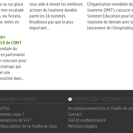
u ou sur glace,
vous aide à choisir les meilleurs
L’Organisation mondiale du
e mer, escalade
acteurs du tourisme durable
tourisme (OMT) s’associe 
, via ferrata,
parmi les 16 nommés.
Sommet Education pour le
, virées en
N'oublions pas que le plus
tourisme de demain avec l
important...
lancement de l’Hospitality.
ups
018 de l'OMT
ondiale du
en partenariat
un concours pour
startups qui
er une
ositive dans...
YAGEONS-AUTREMENT
SUPPORT CLIENT & DOCUMENTS LÉ
ce Pro
Inscription newsletter et feuille de c
sommes-nous ?
Contact
ournalistes de V-A ?
CGU et confidentialité
mbassadeurs de la feuille de chou
Mentions légales