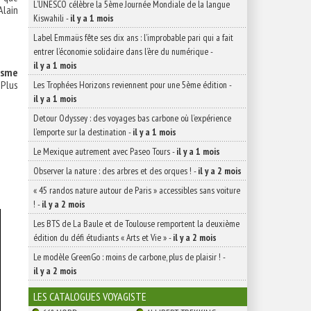
L’UNESCO célèbre la 5ème Journée Mondiale de la langue
Alain
Kiswahili
-
il y a 1 mois
Label Emmaüs fête ses dix ans : l’improbable pari qui a fait
entrer l’économie solidaire dans l’ère du numérique
-
il y a 1 mois
isme
 Plus
Les Trophées Horizons reviennent pour une 5ème édition
-
il y a 1 mois
Detour Odyssey : des voyages bas carbone où l’expérience
l’emporte sur la destination
-
il y a 1 mois
Le Mexique autrement avec Paseo Tours
-
il y a 1 mois
Observer la nature : des arbres et des orques !
-
il y a 2 mois
« 45 randos nature autour de Paris » accessibles sans voiture
!
-
il y a 2 mois
Les BTS de La Baule et de Toulouse remportent la deuxième
édition du défi étudiants « Arts et Vie »
-
il y a 2 mois
Le modèle GreenGo : moins de carbone, plus de plaisir !
-
il y a 2 mois
LES CATALOGUES VOYAGISTE