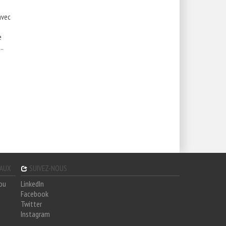
avec
e
..
GAUX
SUIVEZ-NOUS
hou
LinkedIn
Facebook
Twitter
Instagram