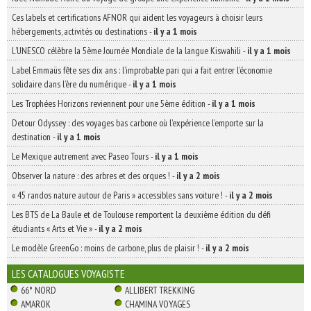
Ces labels et certifications AFNOR qui aident les voyageurs à choisir leurs
hébergements, activités ou destinations
-
il y a 1 mois
L’UNESCO célèbre la 5ème Journée Mondiale de la langue Kiswahili
-
il y a 1 mois
Label Emmaüs fête ses dix ans : l’improbable pari qui a fait entrer l’économie
solidaire dans l’ère du numérique
-
il y a 1 mois
Les Trophées Horizons reviennent pour une 5ème édition
-
il y a 1 mois
Detour Odyssey : des voyages bas carbone où l’expérience l’emporte sur la
destination
-
il y a 1 mois
Le Mexique autrement avec Paseo Tours
-
il y a 1 mois
Observer la nature : des arbres et des orques !
-
il y a 2 mois
« 45 randos nature autour de Paris » accessibles sans voiture !
-
il y a 2 mois
Les BTS de La Baule et de Toulouse remportent la deuxième édition du défi
étudiants « Arts et Vie »
-
il y a 2 mois
Le modèle GreenGo : moins de carbone, plus de plaisir !
-
il y a 2 mois
LES CATALOGUES VOYAGISTE
66° NORD
ALLIBERT TREKKING
AMAROK
CHAMINA VOYAGES