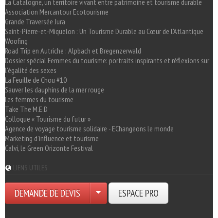
La Catalogne, un territoire vivant entre patrimoine et tourisme durable
Association Mercantour Ecotourisme
Grande Traversée Jura
Saint-Pierre-et-Miquelon : Un Tourisme Durable au Cœur de l'Atlantique
Woofing
Road Trip en Autriche : Alpbach et Bregenzerwald
Dossier spécial Femmes du tourisme: portraits inspirants et réflexions sur
l'égalité des sexes
La Feuille de Chou #10
Sauver les dauphins de la mer rouge
Les femmes du tourisme
Take The M.E.D
Colloque « Tourisme du futur »
Agence de voyage tourisme solidaire - EChangeons le monde
Marketing d'influence et tourisme
Calvi, le Green Orizonte Festival
LIENS UTILES
DEMANDE DE DEVIS
ESPACE PRO