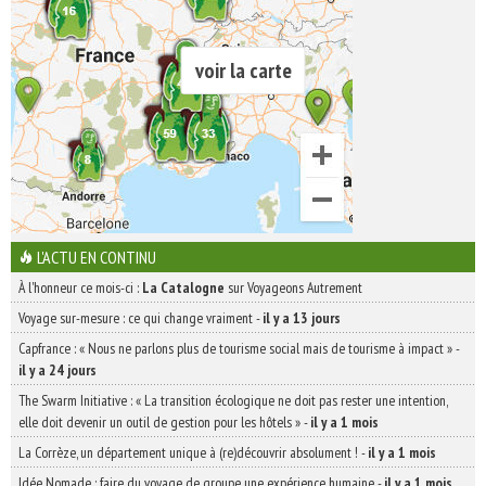
voir la carte
L'ACTU EN CONTINU
À l'honneur ce mois-ci :
La Catalogne
sur Voyageons Autrement
Voyage sur-mesure : ce qui change vraiment
-
il y a 13 jours
Capfrance : « Nous ne parlons plus de tourisme social mais de tourisme à impact »
-
il y a 24 jours
The Swarm Initiative : « La transition écologique ne doit pas rester une intention,
elle doit devenir un outil de gestion pour les hôtels »
-
il y a 1 mois
La Corrèze, un département unique à (re)découvrir absolument !
-
il y a 1 mois
Idée Nomade : faire du voyage de groupe une expérience humaine
-
il y a 1 mois