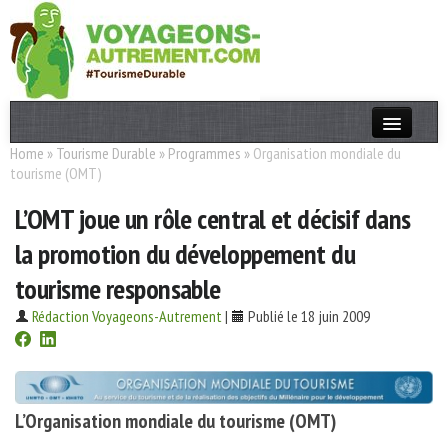
Home
»
Tourisme Durable
»
Programmes
»
Organisation mondiale du
Actualités
tourisme (OMT)
T. Responsable
L’OMT joue un rôle central et décisif dans
Destinations
la promotion du développement du
Acteurs
tourisme responsable
Thèmes
Rédaction Voyageons-Autrement
|
Publié le 18 juin 2009
OK
L’Organisation mondiale du tourisme (OMT)