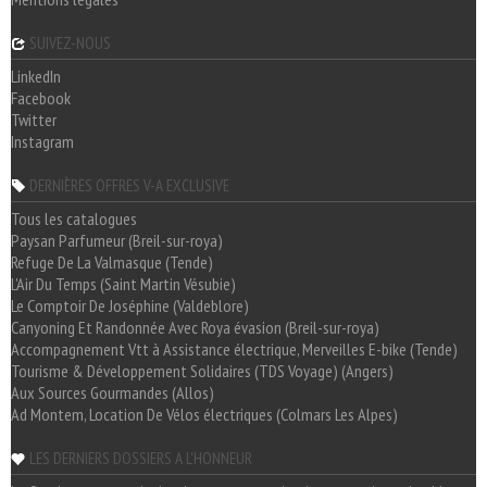
SUIVEZ-NOUS
LinkedIn
Facebook
Twitter
Instagram
DERNIÈRES OFFRES V-A EXCLUSIVE
Tous les catalogues
Paysan Parfumeur (Breil-sur-roya)
Refuge De La Valmasque (Tende)
L'Air Du Temps (Saint Martin Vésubie)
Le Comptoir De Joséphine (Valdeblore)
Canyoning Et Randonnée Avec Roya évasion (Breil-sur-roya)
Accompagnement Vtt à Assistance électrique, Merveilles E-bike (Tende)
Tourisme & Développement Solidaires (TDS Voyage) (Angers)
Aux Sources Gourmandes (Allos)
Ad Montem, Location De Vélos électriques (Colmars Les Alpes)
LES DERNIERS DOSSIERS A L'HONNEUR