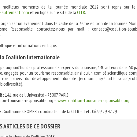
s meilleurs moments de la journée mondiale 2012 sont repris sur le 
-autrement.com
et en ligne sur le site de la
CITR
.
 organiser un événement dans le cadre de la 7ème édition de la Journée Mon
sme Responsable, contactez-nous par mail : contact@coalition-touri
.
olloque et informations en ligne.
la Coalition Internationale
roupe aujourd’hui des professionnels experts du tourisme, 140 acteurs dans 50 p
e, engagés pour un tourisme responsable, ainsi qu’un comité scientifique co
trois piliers du développement durable (économique/équité, social/cult
iodiversité).
.R
: 141, rue de l’Université ‐ 75007 PARIS
ion‐tourisme‐responsable.org –
www.coalition‐tourisme‐responsable.org
e
: Guillaume CROMER, coordinateur de la CITR – Tél : 06.99.29.47.29
S ARTICLES DE CE DOSSIER
voile le thème de l’édition 2013