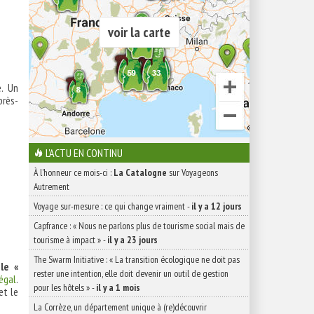
voir la carte
e. Un
près-
L'ACTU EN CONTINU
À l'honneur ce mois-ci :
La Catalogne
sur Voyageons
Autrement
Voyage sur-mesure : ce qui change vraiment
-
il y a 12 jours
Capfrance : « Nous ne parlons plus de tourisme social mais de
tourisme à impact »
-
il y a 23 jours
The Swarm Initiative : « La transition écologique ne doit pas
le «
rester une intention, elle doit devenir un outil de gestion
égal
.
pour les hôtels »
-
il y a 1 mois
et le
La Corrèze, un département unique à (re)découvrir