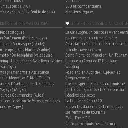
sommes-nous ?
Contact
ournalistes de V-A ?
CGU et confidentialité
mbassadeurs de la feuille de chou
Mentions légales
RNIÈRES OFFRES V-A EXCLUSIVE
LES DERNIERS DOSSIERS A L'HONNEU
les catalogues
La Catalogne, un territoire vivant entr
n Parfumeur (Breil-sur-roya)
patrimoine et tourisme durable
e De La Valmasque (Tende)
Association Mercantour Ecotourisme
 Du Temps (Saint Martin Vésubie)
Grande Traversée Jura
mptoir De Joséphine (Valdeblore)
Saint-Pierre-et-Miquelon : Un Tourism
oning Et Randonnée Avec Roya évasion
Durable au Cœur de l'Atlantique
l-sur-roya)
Woofing
mpagnement Vtt à Assistance
Road Trip en Autriche : Alpbach et
rique, Merveilles E-bike (Tende)
Bregenzerwald
isme & Développement Solidaires
Dossier spécial Femmes du tourisme:
Voyage) (Angers)
portraits inspirants et réflexions sur
Sources Gourmandes (Allos)
l'égalité des sexes
ntem, Location De Vélos électriques
La Feuille de Chou #10
ars Les Alpes)
Sauver les dauphins de la mer rouge
Les femmes du tourisme
Take The M.E.D
Colloque « Tourisme du futur »