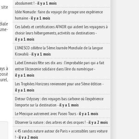
absolument !
-
il y a 1 mois
site
Idée Nomade : faire du voyage de groupe une expérience
humaine
-
il y a 1 mois
diale
Ces labels et certifications AFNOR qui aident les voyageurs à
sme-
choisir leurs hébergements, activités ou destinations
-
il y a 1 mois
L’UNESCO célèbre la 5ème Journée Mondiale de la langue
Kiswahili
-
il y a 1 mois
Label Emmaüs fête ses dix ans : l’improbable pari qui a fait
ays à
entrer l’économie solidaire dans l’ère du numérique
-
mposé
il y a 1 mois
urel,
Les Trophées Horizons reviennent pour une 5ème édition
-
il y a 1 mois
Detour Odyssey : des voyages bas carbone où l’expérience
l’emporte sur la destination
-
il y a 1 mois
Le Mexique autrement avec Paseo Tours
-
il y a 1 mois
Observer la nature : des arbres et des orques !
-
il y a 2 mois
« 45 randos nature autour de Paris » accessibles sans voiture
!
-
il y a 2 mois