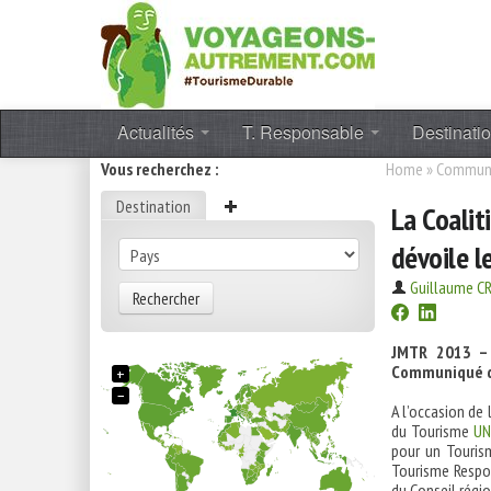
Actualités
T. Responsable
Destinati
Vous recherchez :
Home
»
Communi
Destination
La Coalit
dévoile l
Guillaume 
Rechercher
JMTR 2013 – 
Communiqué d
+
−
A l’occasion de
du Tourisme
U
pour un Touris
Tourisme Respon
du Conseil régio