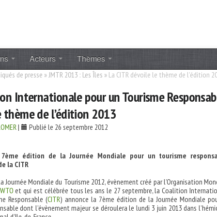
ons
Acteurs
Thèmes
qués de presse
»
JMTR 2013 : Les Îles
»
La CITR dévoile le thème de l’édition 2
ion Internationale pour un Tourisme Responsab
e thème de l’édition 2013
CROMER
|
Publié le 26 septembre 2012
7ème édition de la Journée Mondiale pour un tourisme responsa
e la CITR
 la Journée Mondiale du Tourisme 2012, évènement créé par l’Organisation Mon
NWTO
et qui est célébrée tous les ans le 27 septembre, la Coalition Internati
me Responsable (
CITR
) annonce la 7ème édition de la Journée Mondiale po
sable dont l’évènement majeur se déroulera le lundi 3 juin 2013 dans l’hémi
nal d’Ile-de-France.