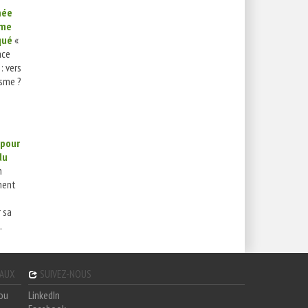
née
sme
qué
«
ace
: vers
isme ?
 pour
du
n
ment
 sa
.
GAUX
SUIVEZ-NOUS
hou
LinkedIn