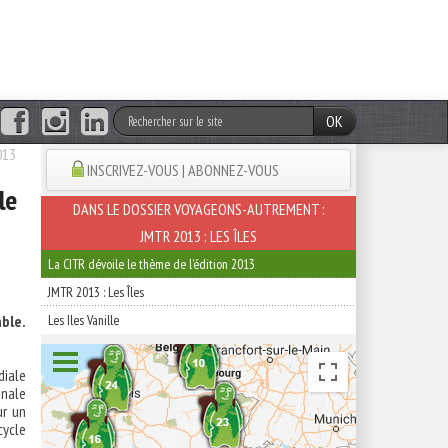
OK
013
INSCRIVEZ-VOUS | ABONNEZ-VOUS
le
DANS LE DOSSIER VOYAGEONS-AUTREMENT :
JMTR 2013 : LES ÎLES
La CITR dévoile le thème de l’édition 2013
JMTR 2013 : Les Îles
ble.
Les Iles Vanille
diale
onale
ur un
cycle