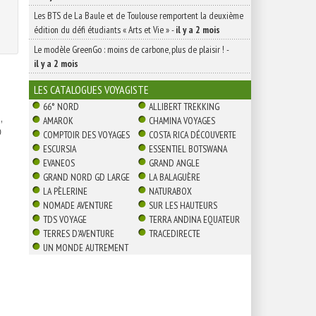
Les BTS de La Baule et de Toulouse remportent la deuxième
édition du défi étudiants « Arts et Vie »
-
il y a 2 mois
Le modèle GreenGo : moins de carbone, plus de plaisir !
-
il y a 2 mois
LES CATALOGUES VOYAGISTE
66° NORD
ALLIBERT TREKKING
,
AMAROK
CHAMINA VOYAGES

COMPTOIR DES VOYAGES
COSTA RICA DÉCOUVERTE
ESCURSIA
ESSENTIEL BOTSWANA
EVANEOS
GRAND ANGLE
GRAND NORD GD LARGE
LA BALAGUÈRE
LA PÈLERINE
NATURABOX
NOMADE AVENTURE
SUR LES HAUTEURS
TDS VOYAGE
TERRA ANDINA EQUATEUR
TERRES D'AVENTURE
TRACEDIRECTE
UN MONDE AUTREMENT