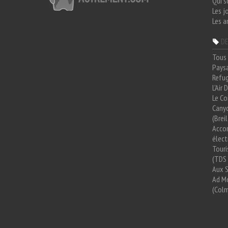
Qui 
Les j
Les a
DE
Tous 
Paysa
Refug
L'Air
Le Co
Cany
(Brei
Acco
élect
Tour
(TDS 
Aux 
Ad Mo
(Colm