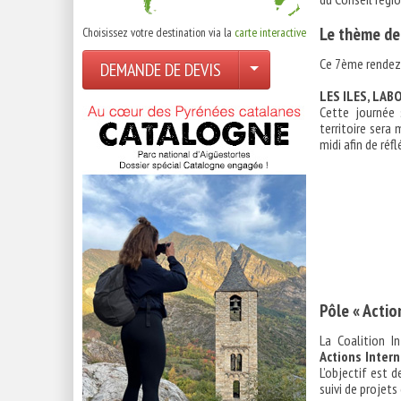
Le thème de
Choisissez votre destination via la
carte interactive
Ce 7ème rendez
DEMANDE DE DEVIS
LES ILES, LA
Cette journée 
territoire sera
midi afin de réf
Pôle « Actio
La Coalition I
Actions Intern
L’objectif est 
suivi de projet