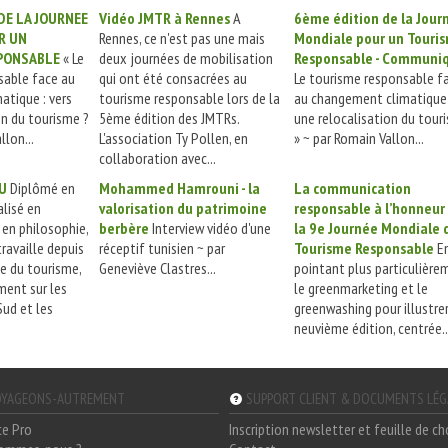
DE LA JOURNEE
Vidéo JMTR à Rennes
A
6ème édition de la Jour
R UN
Rennes, ce n'est pas une mais
Mondiale pour un Touri
PONSABLE
« Le
deux journées de mobilisation
Responsable - Communi
sable face au
qui ont été consacrées au
Le tourisme responsable f
tique : vers
tourisme responsable lors de la
au changement climatique 
on du tourisme ?
5ème édition des JMTRs.
une relocalisation du tour
llon...
L'association Ty Pollen, en
» ~ par Romain Vallon...
collaboration avec...
U
Diplômé en
Mohammed Hamrouni - la
La communication
lisé en
valorisation du patrimoine
responsable à l’honneur
en philosophie,
berbère
Interview vidéo d'une
la 9e Journée Mondiale 
ravaille depuis
réceptif tunisien ~ par
Tourisme Responsable
E
e du tourisme,
Geneviève Clastres...
pointant plus particulière
ment sur les
le greenmarketing et le
Sud et les
greenwashing pour illustrer
neuvième édition, centrée..
YAGEONS-AUTREMENT
SUPPORT CLIENT & DOCUMENTS LÉ
ce Pro
Inscription newsletter et feuille de c