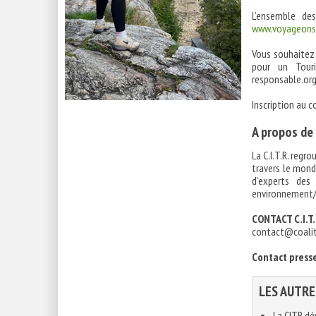
L’ensemble de
www.voyageons
Vous souhaitez
pour un Touri
responsable.org
Inscription au c
A propos de 
La C.I.T.R. reg
travers le mond
d’experts des 
environnement/b
CONTACT C.I.T
contact@coalit
Contact press
LES AUTRE
La CITR dé