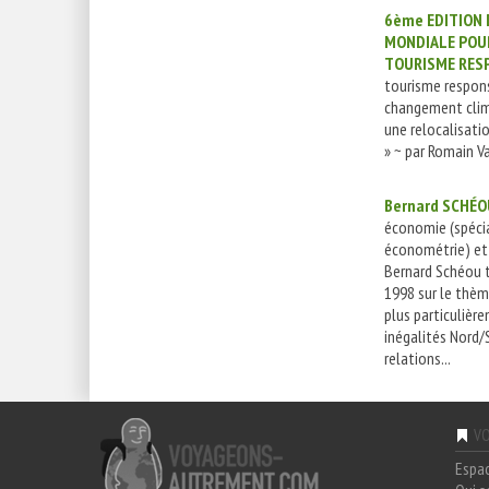
6ème EDITION 
MONDIALE POU
TOURISME RES
tourisme respon
changement clima
une relocalisati
» ~ par Romain Va
Bernard SCHÉO
économie (spécia
économétrie) et 
Bernard Schéou t
1998 sur le thèm
plus particulière
inégalités Nord/
relations...
VO
Espa