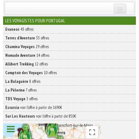
INSCRIVEZ-VOUS | ABONNEZ-VOUS
LES VOYAGISTES POUR PORTUGAL
Evaneos
43 offres
Terres d'Aventure
33 offres
Chamina Voyages
29 offres
Nomade Aventure
14 offres
Allibert Trekking
12 offres
Comptoir des Voyages
10 offres
La Balaguère
8 offres
La Pèlerine
7 offres
TDS Voyage
3 offres
Escursia
voir l'offre à partir de 1690€
Sur Les Hauteurs
voir l'offre à partir de 850€