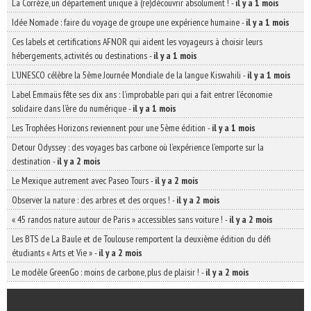
La Corrèze, un département unique à (re)découvrir absolument !
-
il y a 1 mois
Idée Nomade : faire du voyage de groupe une expérience humaine
-
il y a 1 mois
Ces labels et certifications AFNOR qui aident les voyageurs à choisir leurs
hébergements, activités ou destinations
-
il y a 1 mois
L’UNESCO célèbre la 5ème Journée Mondiale de la langue Kiswahili
-
il y a 1 mois
Label Emmaüs fête ses dix ans : l’improbable pari qui a fait entrer l’économie
solidaire dans l’ère du numérique
-
il y a 1 mois
Les Trophées Horizons reviennent pour une 5ème édition
-
il y a 1 mois
Detour Odyssey : des voyages bas carbone où l’expérience l’emporte sur la
destination
-
il y a 2 mois
Le Mexique autrement avec Paseo Tours
-
il y a 2 mois
Observer la nature : des arbres et des orques !
-
il y a 2 mois
« 45 randos nature autour de Paris » accessibles sans voiture !
-
il y a 2 mois
Les BTS de La Baule et de Toulouse remportent la deuxième édition du défi
étudiants « Arts et Vie »
-
il y a 2 mois
Le modèle GreenGo : moins de carbone, plus de plaisir !
-
il y a 2 mois