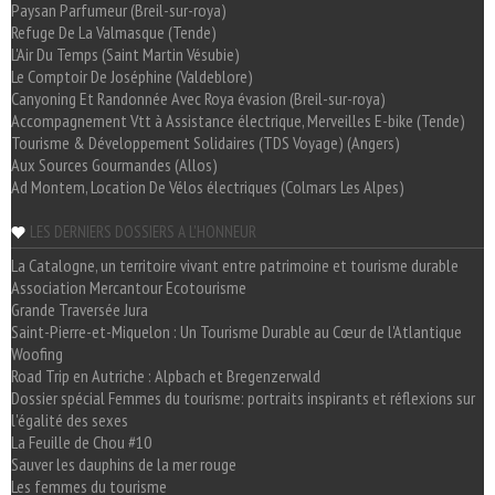
Paysan Parfumeur (Breil-sur-roya)
Refuge De La Valmasque (Tende)
L'Air Du Temps (Saint Martin Vésubie)
Le Comptoir De Joséphine (Valdeblore)
Canyoning Et Randonnée Avec Roya évasion (Breil-sur-roya)
Accompagnement Vtt à Assistance électrique, Merveilles E-bike (Tende)
Tourisme & Développement Solidaires (TDS Voyage) (Angers)
Aux Sources Gourmandes (Allos)
Ad Montem, Location De Vélos électriques (Colmars Les Alpes)
LES DERNIERS DOSSIERS A L'HONNEUR
La Catalogne, un territoire vivant entre patrimoine et tourisme durable
Association Mercantour Ecotourisme
Grande Traversée Jura
Saint-Pierre-et-Miquelon : Un Tourisme Durable au Cœur de l'Atlantique
Woofing
Road Trip en Autriche : Alpbach et Bregenzerwald
Dossier spécial Femmes du tourisme: portraits inspirants et réflexions sur
l'égalité des sexes
La Feuille de Chou #10
Sauver les dauphins de la mer rouge
Les femmes du tourisme