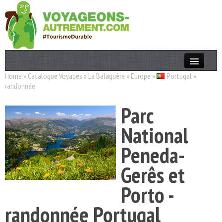
Home
»
Catalogue Voyages
»
La Balaguère
»
Europe
»
Portugal
»
Actualités
randonnée
T. Responsable
Parc
Destinations
National
Acteurs
Peneda-
Thèmes
Gerês et
OK
Porto -
randonnée Portugal