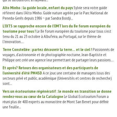
Alto Minho : la guide locale, enfant du pays
Sylvie sera votre guide
référent dans l'Alto Minho. Guide nature agréée par le Parc National de
Peneda-Gerês depuis 1986 ~ par Sandra Bordji...
L’OITS se rapproche encore de l'OMT lors du 8e forum européen du
tourisme pour tous !
Le 8e forum européen du tourisme pour tous s’est
tenu du 21 au 23 octobre à Albufeira, au Portugal, sur le thème de
l’innovation....
Terre Constellée : partez découvrir la terre… et le ciel !
Passionnés de
voyages, d’astronomie et de photographie nocturne, Jean-Baptiste et
Philippe ont créé une agence leur permettant de partager leurs passions....
Et après? Retours des organisateurs et des participants de
l'université d'été PM4SD
A ce jour, une centaine de managers issus des
secteurs privé et public, académique (Universités et centres de recherche)
sont...
Vers un écotourisme régénératif : le monde en transition se donne
rendez-vous au cœur de la Catalogne
Le Global Ecotourism Forum a
réuni plus de 400 experts au monastère de Mont San Benet pour définir
une feuille...