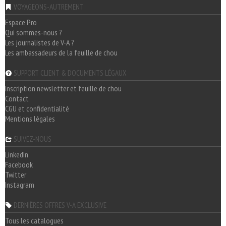
VOYAGEONS-AUTREMENT
Espace Pro
Qui sommes-nous ?
Les journalistes de V-A ?
Les ambassadeurs de la feuille de chou
SUPPORT CLIENT & DOCUMENTS LÉGAUX
Inscription newsletter et feuille de chou
Contact
CGU et confidentialité
Mentions légales
SUIVEZ-NOUS
LinkedIn
Facebook
Twitter
Instagram
DERNIÈRES OFFRES V-A EXCLUSIVE
Tous les catalogues