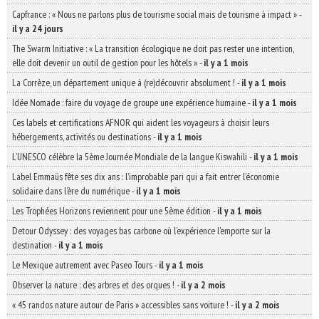
Capfrance : « Nous ne parlons plus de tourisme social mais de tourisme à impact »
-
il y a 24 jours
The Swarm Initiative : « La transition écologique ne doit pas rester une intention,
elle doit devenir un outil de gestion pour les hôtels »
-
il y a 1 mois
La Corrèze, un département unique à (re)découvrir absolument !
-
il y a 1 mois
Idée Nomade : faire du voyage de groupe une expérience humaine
-
il y a 1 mois
Ces labels et certifications AFNOR qui aident les voyageurs à choisir leurs
hébergements, activités ou destinations
-
il y a 1 mois
L’UNESCO célèbre la 5ème Journée Mondiale de la langue Kiswahili
-
il y a 1 mois
Label Emmaüs fête ses dix ans : l’improbable pari qui a fait entrer l’économie
solidaire dans l’ère du numérique
-
il y a 1 mois
Les Trophées Horizons reviennent pour une 5ème édition
-
il y a 1 mois
Detour Odyssey : des voyages bas carbone où l’expérience l’emporte sur la
destination
-
il y a 1 mois
Le Mexique autrement avec Paseo Tours
-
il y a 1 mois
Observer la nature : des arbres et des orques !
-
il y a 2 mois
« 45 randos nature autour de Paris » accessibles sans voiture !
-
il y a 2 mois