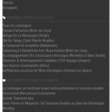
Twitter
Instagram
DERNIÈRES OFFRES V-A EXCLUSIVE
Tous les catalogues
Paysan Parfumeur (Breil-sur-roya)
Refuge De La Valmasque (Tende)
L'Air Du Temps (Saint Martin Vésubie)
Le Comptoir De Joséphine (Valdeblore)
Canyoning Et Randonnée Avec Roya évasion (Breil-sur-roya)
Accompagnement Vtt à Assistance électrique, Merveilles E-bike (Tende)
Tourisme & Développement Solidaires (TDS Voyage) (Angers)
Aux Sources Gourmandes (Allos)
Ad Montem, Location De Vélos électriques (Colmars Les Alpes)
LES DERNIERS DOSSIERS A L'HONNEUR
La Catalogne, un territoire vivant entre patrimoine et tourisme durable
Association Mercantour Ecotourisme
Grande Traversée Jura
Saint-Pierre-et-Miquelon : Un Tourisme Durable au Cœur de l'Atlantique
Woofing