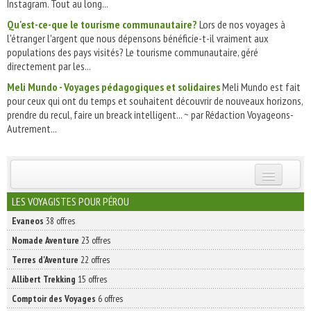
Instagram. Tout au long...
Qu'est-ce-que le tourisme communautaire?
Lors de nos voyages à
l'étranger l'argent que nous dépensons bénéficie-t-il vraiment aux
populations des pays visités? Le tourisme communautaire, géré
directement par les...
Meli Mundo - Voyages pédagogiques et solidaires
Meli Mundo est fait
pour ceux qui ont du temps et souhaitent découvrir de nouveaux horizons,
prendre du recul, faire un breack intelligent... ~ par Rédaction Voyageons-
Autrement...
INSCRIVEZ-VOUS | ABONNEZ-VOUS
LES VOYAGISTES POUR PÉROU
Evaneos
38 offres
Nomade Aventure
23 offres
Terres d'Aventure
22 offres
Allibert Trekking
15 offres
Comptoir des Voyages
6 offres