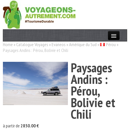
Home
»
Catalogue Voyages
»
Evaneos
»
Amérique du Sud
»
Pérou
»
Actualités
Paysages Andins : Pérou, Bolivie et Chili
T. Responsable
Paysages
Destinations
Andins :
Acteurs
Pérou,
Thèmes
Bolivie et
OK
Chili
à partir de
2850.00 €