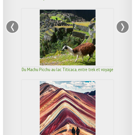
‹
›
Du Machu Picchu au lac Titicaca, entre trek et voyage