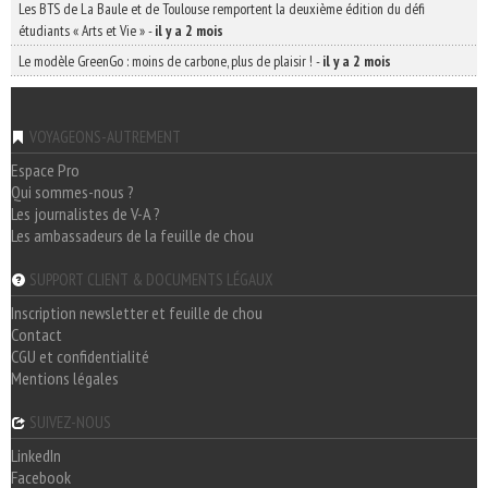
Les BTS de La Baule et de Toulouse remportent la deuxième édition du défi
étudiants « Arts et Vie »
-
il y a 2 mois
Le modèle GreenGo : moins de carbone, plus de plaisir !
-
il y a 2 mois
VOYAGEONS-AUTREMENT
Espace Pro
Qui sommes-nous ?
Les journalistes de V-A ?
Les ambassadeurs de la feuille de chou
SUPPORT CLIENT & DOCUMENTS LÉGAUX
Inscription newsletter et feuille de chou
Contact
CGU et confidentialité
Mentions légales
SUIVEZ-NOUS
LinkedIn
Facebook