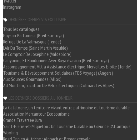
Twitter
Instagram
DERNIÈRES OFFRES V-A EXCLUSIVE
Tous les catalogues
Paysan Parfumeur (Breil-sur-roya)
Refuge De La Valmasque (Tende)
L'Air Du Temps (Saint Martin Vésubie)
Le Comptoir De Joséphine (Valdeblore)
Canyoning Et Randonnée Avec Roya évasion (Breil-sur-roya)
Accompagnement Vtt à Assistance électrique, Merveilles E-bike (Tende)
Tourisme & Développement Solidaires (TDS Voyage) (Angers)
Aux Sources Gourmandes (Allos)
Ad Montem, Location De Vélos électriques (Colmars Les Alpes)
LES DERNIERS DOSSIERS A L'HONNEUR
La Catalogne, un territoire vivant entre patrimoine et tourisme durable
Association Mercantour Ecotourisme
Grande Traversée Jura
Saint-Pierre-et-Miquelon : Un Tourisme Durable au Cœur de l'Atlantique
Woofing
Road Trip en Autriche : Alpbach et Bregenzerwald