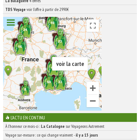
La Balaguère
4 offres
TDS Voyage
voir l'offre à partir de 2990€
voir la carte
L'ACTU EN CONTINU
À l'honneur ce mois-ci :
La Catalogne
sur Voyageons Autrement
Voyage sur-mesure : ce qui change vraiment
-
il y a 15 jours