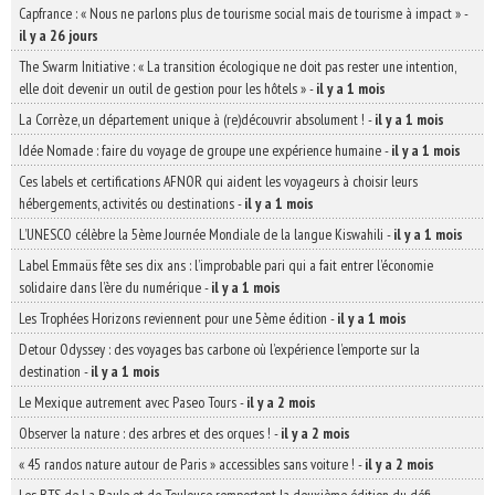
Capfrance : « Nous ne parlons plus de tourisme social mais de tourisme à impact »
-
il y a 26 jours
The Swarm Initiative : « La transition écologique ne doit pas rester une intention,
elle doit devenir un outil de gestion pour les hôtels »
-
il y a 1 mois
La Corrèze, un département unique à (re)découvrir absolument !
-
il y a 1 mois
Idée Nomade : faire du voyage de groupe une expérience humaine
-
il y a 1 mois
Ces labels et certifications AFNOR qui aident les voyageurs à choisir leurs
hébergements, activités ou destinations
-
il y a 1 mois
L’UNESCO célèbre la 5ème Journée Mondiale de la langue Kiswahili
-
il y a 1 mois
Label Emmaüs fête ses dix ans : l’improbable pari qui a fait entrer l’économie
solidaire dans l’ère du numérique
-
il y a 1 mois
Les Trophées Horizons reviennent pour une 5ème édition
-
il y a 1 mois
Detour Odyssey : des voyages bas carbone où l’expérience l’emporte sur la
destination
-
il y a 1 mois
Le Mexique autrement avec Paseo Tours
-
il y a 2 mois
Observer la nature : des arbres et des orques !
-
il y a 2 mois
« 45 randos nature autour de Paris » accessibles sans voiture !
-
il y a 2 mois