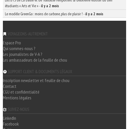
Les BTS de La Baule et de Toulouse remportent la deuxième édition du défi
étudiants « Arts et Vie »
-
il y a 2 mois
Le modèle GreenGo : moins de carbone, plus de plaisir !
-
il y a 2 mois
VOYAGEONS-AUTREMENT
Espace Pro
Qui sommes-nous ?
Les journalistes de V-A ?
Les ambassadeurs de la feuille de chou
SUPPORT CLIENT & DOCUMENTS LÉGAUX
Inscription newsletter et feuille de chou
Contact
CGU et confidentialité
Mentions légales
SUIVEZ-NOUS
LinkedIn
Facebook