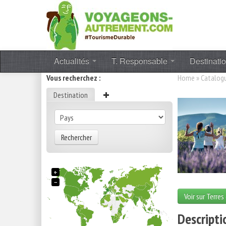
Actualités
T. Responsable
Destinati
Vous recherchez :
Home
»
Catalog
Destination
Rechercher
+
−
Voir sur Terres
Descripti