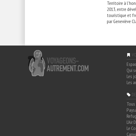
Territoire à l’ho
2013, entre dév
touristique et fr
par Geneviève Cla
VO
Espa
Qui 
Les j
Les a
DE
Tous 
Paysa
Refug
L'Air
Le Co
Cany