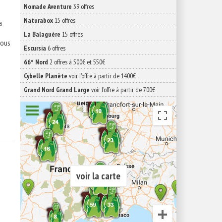
Nomade Aventure
39 offres
Naturabox
15 offres
a
La Balaguère
15 offres
vous
Escursia
6 offres
66° Nord
2 offres à 500€ et 550€
Cybelle Planète
voir l'offre à partir de 1400€
Grand Nord Grand Large
voir l'offre à partir de 700€
voir la carte