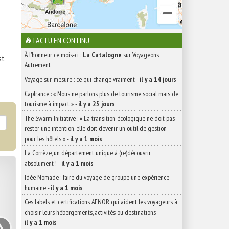
L'ACTU EN CONTINU
À l'honneur ce mois-ci :
La Catalogne
sur Voyageons
st
Autrement
Voyage sur-mesure : ce qui change vraiment
-
il y a 14 jours
Capfrance : « Nous ne parlons plus de tourisme social mais de
tourisme à impact »
-
il y a 25 jours
The Swarm Initiative : « La transition écologique ne doit pas
rester une intention, elle doit devenir un outil de gestion
pour les hôtels »
-
il y a 1 mois
La Corrèze, un département unique à (re)découvrir
absolument !
-
il y a 1 mois
Idée Nomade : faire du voyage de groupe une expérience
humaine
-
il y a 1 mois
Ces labels et certifications AFNOR qui aident les voyageurs à
›
choisir leurs hébergements, activités ou destinations
-
il y a 1 mois