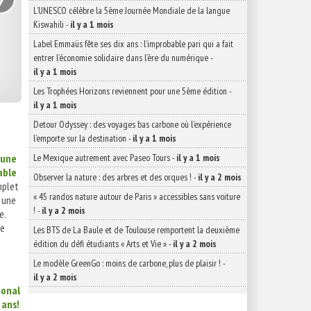
L’UNESCO célèbre la 5ème Journée Mondiale de la langue
Kiswahili
-
il y a 1 mois
Label Emmaüs fête ses dix ans : l’improbable pari qui a fait
entrer l’économie solidaire dans l’ère du numérique
-
il y a 1 mois
Les Trophées Horizons reviennent pour une 5ème édition
-
il y a 1 mois
Detour Odyssey : des voyages bas carbone où l’expérience
l’emporte sur la destination
-
il y a 1 mois
Le Mexique autrement avec Paseo Tours
-
il y a 1 mois
 une
able
Observer la nature : des arbres et des orques !
-
il y a 2 mois
mplet
« 45 randos nature autour de Paris » accessibles sans voiture
r une
!
-
il y a 2 mois
e.
de
Les BTS de La Baule et de Toulouse remportent la deuxième
édition du défi étudiants « Arts et Vie »
-
il y a 2 mois
Le modèle GreenGo : moins de carbone, plus de plaisir !
-
il y a 2 mois
ional
 ans!