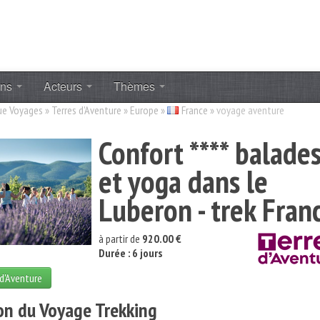
ons
Acteurs
Thèmes
ue Voyages
»
Terres d'Aventure
»
Europe
»
France
»
voyage aventure
Confort **** balade
et yoga dans le
Luberon - trek Fran
à partir de
920.00 €
Durée : 6 jours
 d'Aventure
on du Voyage Trekking