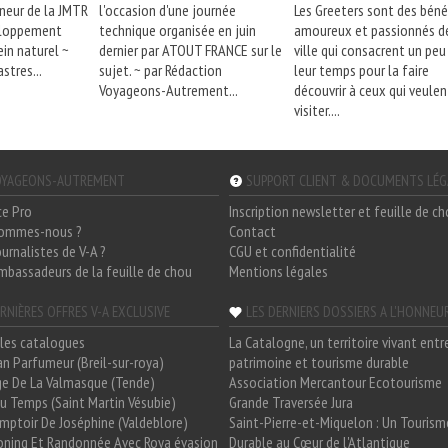
nneur de la JMTR
l'occasion d'une journée
Les Greeters sont des bén
eloppement
technique organisée en juin
amoureux et passionnés de
ein naturel ~
dernier par ATOUT FRANCE sur le
ville qui consacrent un peu
stres...
sujet. ~ par Rédaction
leur temps pour la faire
Voyageons-Autrement...
découvrir à ceux qui veulen
visiter....
YAGEONS-AUTREMENT
SUPPORT CLIENT & DOCUMENTS LÉ
ce Pro
Inscription newsletter et feuille de c
sommes-nous ?
Contact
ournalistes de V-A ?
CGU et confidentialité
mbassadeurs de la feuille de chou
Mentions légales
RNIÈRES OFFRES V-A EXCLUSIVE
LES DERNIERS DOSSIERS A L'HONNEU
les catalogues
La Catalogne, un territoire vivant entr
n Parfumeur (Breil-sur-roya)
patrimoine et tourisme durable
e De La Valmasque (Tende)
Association Mercantour Ecotourisme
 Du Temps (Saint Martin Vésubie)
Grande Traversée Jura
mptoir De Joséphine (Valdeblore)
Saint-Pierre-et-Miquelon : Un Tourism
oning Et Randonnée Avec Roya évasion
Durable au Cœur de l'Atlantique