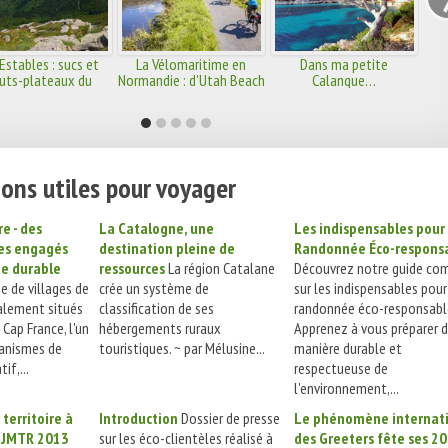
 Estables : sucs et
La Vélomaritime en
Dans ma petite
uts-plateaux du
Normandie : d'Utah Beach
Calanque…
Mézenc
au Mont-Saint-Michel
ons utiles pour voyager
e - des
La Catalogne, une
Les indispensables pour
ces engagés
destination pleine de
Randonnée Éco-respons
me durable
ressources
La région Catalane
Découvrez notre guide co
e de villages de
crée un système de
sur les indispensables pou
alement situés
classification de ses
randonnée éco-responsabl
 Cap France, l'un
hébergements ruraux
Apprenez à vous préparer 
ganismes de
touristiques. ~ par Mélusine...
manière durable et
if,...
respectueuse de
l'environnement,...
 territoire à
Introduction
Dossier de presse
Le phénomène internat
a JMTR 2013
sur les éco-clientèles réalisé à
des Greeters fête ses 20