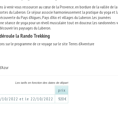
s à venir vous ressourcer au cœur de la Provence, en bordure de la vallée de la
ortes du Luberon. Ce séjour associe harmonieusement la pratique du yoga et l
écouverte du Pays d'Aigues, Pays d'Aix et villages du Luberon. Les journées
ne séance de yoga pour un réveil musculaire tout en douceur. Les randonnées 
écouvrir les paysages du Luberon.
éroule la Rando Trekking
ons sur le programme de ce voyage sur le site Terres d'Aventure
d'Azur
Les tarifs en fonction des dates de départ
prix
7/10/2022 et le 22/10/2022
920 €