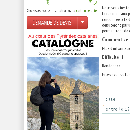
Nous vous inviton
Choisissez votre destination via la
carte interactive
Durance et aux p
randonnée, à la d
DEMANDE DE DEVIS
débuteront par u
permettront de d
Comment se d
Plus d'informati
Difficulté
: 1
Randonnée
Provence - Côte 
date
entre le 1