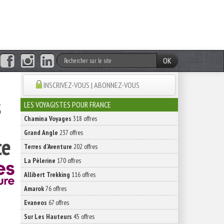
OK
INSCRIVEZ-VOUS | ABONNEZ-VOUS
s
LES VOYAGISTES POUR FRANCE
Chamina Voyages
318 offres
Grand Angle
237 offres
ce
Terres d'Aventure
202 offres
La Pèlerine
170 offres
Allibert Trekking
116 offres
Amarok
76 offres
Evaneos
67 offres
Sur Les Hauteurs
45 offres