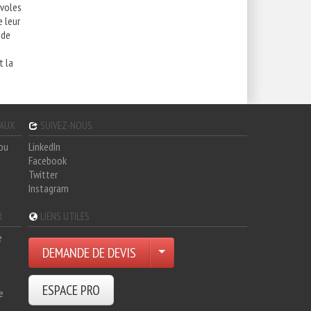
évoles
 leur
 de
t la
GAUX
SUIVEZ-NOUS
hou
LinkedIn
Facebook
Twitter
Instagram
R
LIENS UTILES
e
DEMANDE DE DEVIS
ESPACE PRO
e