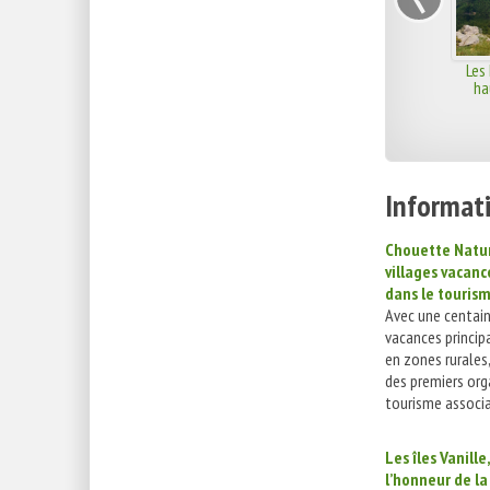
Les
ha
Informati
Chouette Natur
villages vacan
dans le touris
Avec une centain
vacances princip
en zones rurales,
des premiers or
tourisme associat
Les îles Vanille,
l’honneur de l