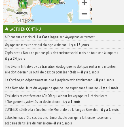
L'ACTU EN CONTINU
À l'honneur ce mois-ci :
La Catalogne
sur Voyageons Autrement
Voyage sur-mesure : ce qui change vraiment
-
il y a 13 jours
Capfrance : « Nous ne parlons plus de tourisme social mais de tourisme à impact »
-
il y a 24 jours
The Swarm Initiative : « La transition écologique ne doit pas rester une intention,
elle doit devenir un outil de gestion pour les hôtels »
-
il y a 1 mois
La Corrèze, un département unique à (re)découvrir absolument !
-
il y a 1 mois
Idée Nomade : faire du voyage de groupe une expérience humaine
-
il y a 1 mois
Ces labels et certifications AFNOR qui aident les voyageurs à choisir leurs
hébergements, activités ou destinations
-
il y a 1 mois
L’UNESCO célèbre la 5ème Journée Mondiale de la langue Kiswahili
-
il y a 1 mois
Label Emmaüs fête ses dix ans : l’improbable pari qui a fait entrer l’économie
solidaire dans l’ère du numérique
-
il y a 1 mois