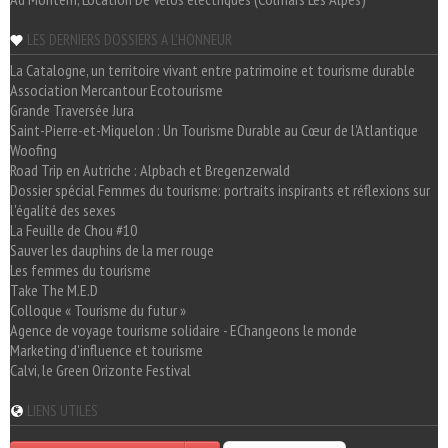
LES DERNIERS DOSSIERS A L'HONNEUR
La Catalogne, un territoire vivant entre patrimoine et tourisme durable
Association Mercantour Ecotourisme
Grande Traversée Jura
Saint-Pierre-et-Miquelon : Un Tourisme Durable au Cœur de l'Atlantique
Woofing
Road Trip en Autriche : Alpbach et Bregenzerwald
Dossier spécial Femmes du tourisme: portraits inspirants et réflexions sur
l'égalité des sexes
La Feuille de Chou #10
Sauver les dauphins de la mer rouge
Les femmes du tourisme
Take The M.E.D
Colloque « Tourisme du futur »
Agence de voyage tourisme solidaire - EChangeons le monde
Marketing d'influence et tourisme
Calvi, le Green Orizonte Festival
LIENS UTILES