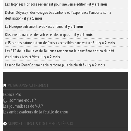
Les Trophées Horizons reviennent pour une 5ème édition
-
il y a 1 mois
Detour Odyssey : des voyages bas carbone où l’expérience l’emporte sur la
destination
-
il y a 1 mois
Le Mexique autrement avec Paseo Tours
-
il y a 1 mois
Observer la nature : des arbres et des orques !
-
il y a 2 mois
« 45 randos nature autour de Paris » accessibles sans voiture !
-
il y a 2 mois
Les BTS de La Baule et de Toulouse remportent la deuxième édition du défi
étudiants « Arts et Vie »
-
il y a 2 mois
Le modèle GreenGo : moins de carbone, plus de plaisir !
-
il y a 2 mois
VOYAGEONS-AUTREMENT
Espace Pro
Qui sommes-nous ?
Les journalistes de V-A ?
Les ambassadeurs de la feuille de chou
SUPPORT CLIENT & DOCUMENTS LÉGAUX