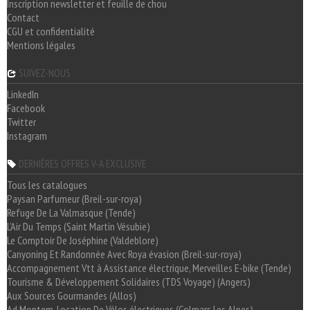
Inscription newsletter et feuille de chou
Contact
CGU et confidentialité
Mentions légales
SUIVEZ-NOUS
LinkedIn
Facebook
Twitter
Instagram
DERNIÈRES OFFRES V-A EXCLUSIVE
Tous les catalogues
Paysan Parfumeur (Breil-sur-roya)
Refuge De La Valmasque (Tende)
L'Air Du Temps (Saint Martin Vésubie)
Le Comptoir De Joséphine (Valdeblore)
Canyoning Et Randonnée Avec Roya évasion (Breil-sur-roya)
Accompagnement Vtt à Assistance électrique, Merveilles E-bike (Tende)
Tourisme & Développement Solidaires (TDS Voyage) (Angers)
Aux Sources Gourmandes (Allos)
Ad Montem, Location De Vélos électriques (Colmars Les Alpes)