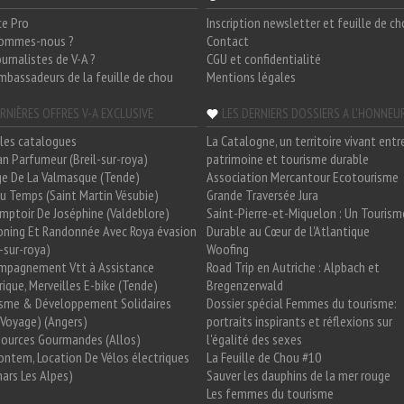
ce Pro
Inscription newsletter et feuille de c
sommes-nous ?
Contact
ournalistes de V-A ?
CGU et confidentialité
mbassadeurs de la feuille de chou
Mentions légales
RNIÈRES OFFRES V-A EXCLUSIVE
LES DERNIERS DOSSIERS A L'HONNEU
les catalogues
La Catalogne, un territoire vivant entr
n Parfumeur (Breil-sur-roya)
patrimoine et tourisme durable
e De La Valmasque (Tende)
Association Mercantour Ecotourisme
 Du Temps (Saint Martin Vésubie)
Grande Traversée Jura
mptoir De Joséphine (Valdeblore)
Saint-Pierre-et-Miquelon : Un Tourism
oning Et Randonnée Avec Roya évasion
Durable au Cœur de l'Atlantique
l-sur-roya)
Woofing
mpagnement Vtt à Assistance
Road Trip en Autriche : Alpbach et
rique, Merveilles E-bike (Tende)
Bregenzerwald
isme & Développement Solidaires
Dossier spécial Femmes du tourisme:
Voyage) (Angers)
portraits inspirants et réflexions sur
Sources Gourmandes (Allos)
l'égalité des sexes
ntem, Location De Vélos électriques
La Feuille de Chou #10
ars Les Alpes)
Sauver les dauphins de la mer rouge
Les femmes du tourisme