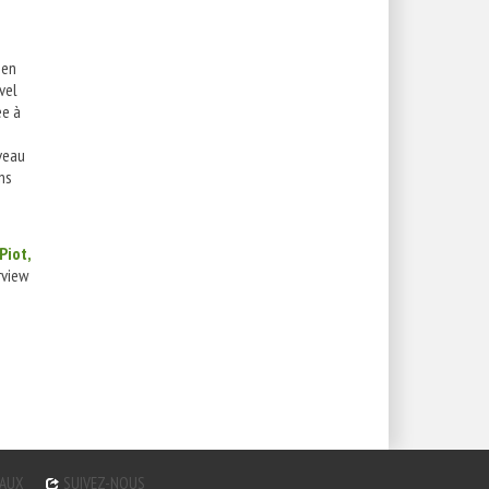
 en
vel
ée à
veau
ns
Piot,
rview
GAUX
SUIVEZ-NOUS