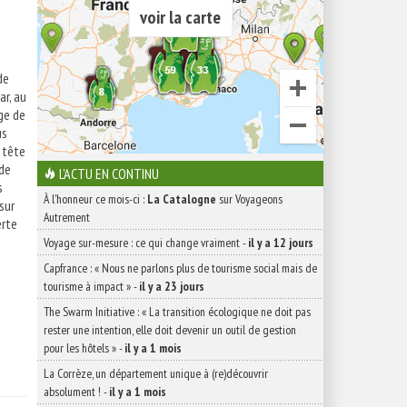
voir la carte
de
ar, au
ge de
us
 tête
 de
L'ACTU EN CONTINU
s
À l'honneur ce mois-ci :
La Catalogne
sur Voyageons
sur
Autrement
erte
Voyage sur-mesure : ce qui change vraiment
-
il y a 12 jours
Capfrance : « Nous ne parlons plus de tourisme social mais de
tourisme à impact »
-
il y a 23 jours
The Swarm Initiative : « La transition écologique ne doit pas
rester une intention, elle doit devenir un outil de gestion
pour les hôtels »
-
il y a 1 mois
La Corrèze, un département unique à (re)découvrir
absolument !
-
il y a 1 mois