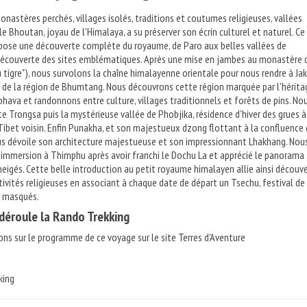
onastères perchés, villages isolés, traditions et coutumes religieuses, vallées
e Bhoutan, joyau de l'Himalaya, a su préserver son écrin culturel et naturel. Ce
pose une découverte complète du royaume, de Paro aux belles vallées de
découverte des sites emblématiques. Après une mise en jambes au monastère 
 tigre"), nous survolons la chaîne himalayenne orientale pour nous rendre à Jak
 de la région de Bhumtang. Nous découvrons cette région marquée par l'hérita
va et randonnons entre culture, villages traditionnels et forêts de pins. No
e Trongsa puis la mystérieuse vallée de Phobjika, résidence d'hiver des grues à
Tibet voisin. Enfin Punakha, et son majestueux dzong flottant à la confluence
ous dévoile son architecture majestueuse et son impressionnant Lhakhang. Nou
immersion à Thimphu après avoir franchi le Dochu La et apprécié le panorama 
igés. Cette belle introduction au petit royaume himalayen allie ainsi découv
tivités religieuses en associant à chaque date de départ un Tsechu, festival de
s masqués.
éroule la Rando Trekking
ons sur le programme de ce voyage sur le site Terres d'Aventure
king