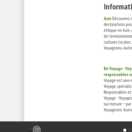
Informati
Asie
Découvrez n
destinations po
éthique en Asie, 
de l'environneme
cultures locales.
Voyageons-Autre
Bö Voyage - Vo
responsables s
Voyage est une 
Voyage, spéciali
Responsables et 
Voyage - Voyage
sur mesure ~ par
Voyageons-Autre
VO