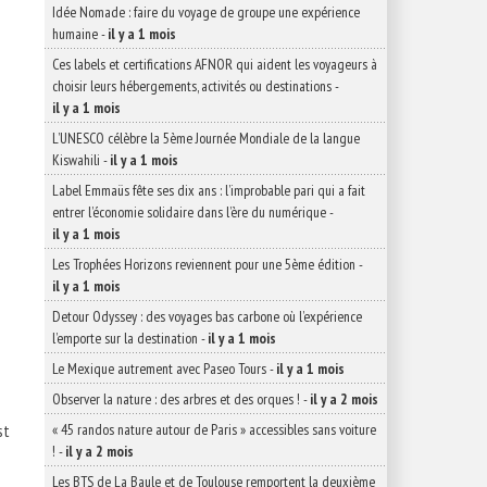
Idée Nomade : faire du voyage de groupe une expérience
humaine
-
il y a 1 mois
Ces labels et certifications AFNOR qui aident les voyageurs à
choisir leurs hébergements, activités ou destinations
-
il y a 1 mois
L’UNESCO célèbre la 5ème Journée Mondiale de la langue
Kiswahili
-
il y a 1 mois
Label Emmaüs fête ses dix ans : l’improbable pari qui a fait
entrer l’économie solidaire dans l’ère du numérique
-
il y a 1 mois
Les Trophées Horizons reviennent pour une 5ème édition
-
il y a 1 mois
Detour Odyssey : des voyages bas carbone où l’expérience
l’emporte sur la destination
-
il y a 1 mois
Le Mexique autrement avec Paseo Tours
-
il y a 1 mois
Observer la nature : des arbres et des orques !
-
il y a 2 mois
st
« 45 randos nature autour de Paris » accessibles sans voiture
!
-
il y a 2 mois
Les BTS de La Baule et de Toulouse remportent la deuxième