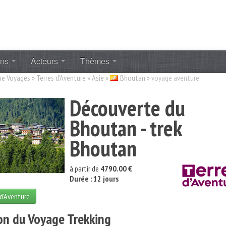
ons
Acteurs
Thèmes
ue Voyages
»
Terres d'Aventure
»
Asie
»
Bhoutan
»
voyage aventure
Découverte du
Bhoutan - trek
Bhoutan
à partir de
4790.00 €
Durée : 12 jours
 d'Aventure
on du Voyage Trekking