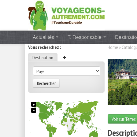
Actualités
T. Responsable
Destinati
Vous recherchez :
Home
»
Catalog
Destination
Rechercher
+
−
Voir sur Terres
Descripti