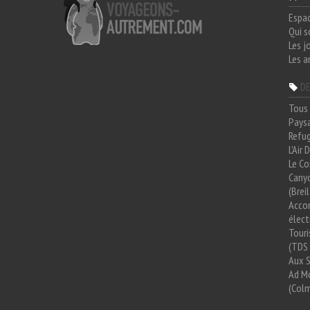
Espa
Qui 
Les j
Les a
DE
Tous 
Paysa
Refug
L'Air
Le Co
Cany
(Brei
Acco
élect
Tour
(TDS 
Aux 
Ad Mo
(Colm