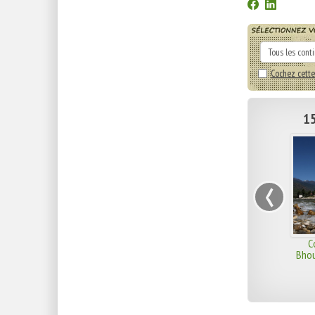
Cochez cette
15
‹
C
Bhou