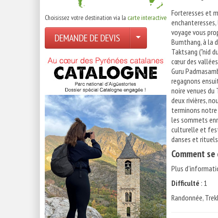
Forteresses et m
Choisissez votre destination via la
carte interactive
enchanteresses, l
voyage vous pro
DEMANDE DE DEVIS
Bumthang, à la 
Taktsang ("nid du
cœur des vallées
Guru Padmasambha
regagnons ensuit
noire venues du 
deux rivières, n
terminons notre 
les sommets enne
culturelle et fes
danses et rituel
Comment se d
Plus d'informati
Difficulté
: 1
Randonnée, Trek