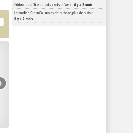
édition du défi étudiants « Arts et Vie »
-
il y a 2 mois
Le modèle GreenGo : moins de carbone, plus de plaisir !
-
il y a 2 mois
›