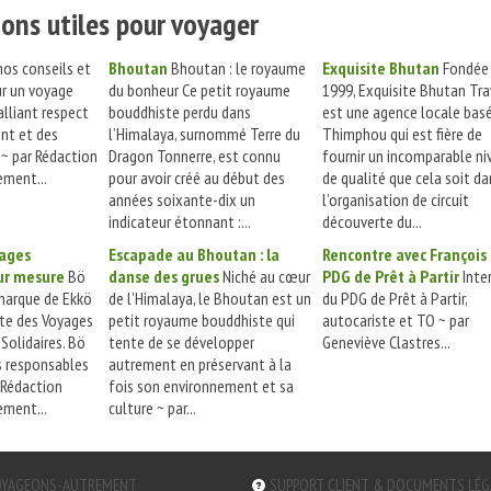
ons utiles pour voyager
os conseils et
Bhoutan
Bhoutan : le royaume
Exquisite Bhutan
Fondée
ur un voyage
du bonheur Ce petit royaume
1999, Exquisite Bhutan Tra
alliant respect
bouddhiste perdu dans
est une agence locale bas
nt et des
l’Himalaya, surnommé Terre du
Thimphou qui est fière de
 ~ par Rédaction
Dragon Tonnerre, est connu
fournir un incomparable ni
ment...
pour avoir créé au début des
de qualité que cela soit da
années soixante-dix un
l’organisation de circuit
indicateur étonnant :...
découverte du...
yages
Escapade au Bhoutan : la
Rencontre avec François 
ur mesure
Bö
danse des grues
Niché au cœur
PDG de Prêt à Partir
Inte
marque de Ekkö
de l’Himalaya, le Bhoutan est un
du PDG de Prêt à Partir,
ste des Voyages
petit royaume bouddhiste qui
autocariste et TO ~ par
Solidaires. Bö
tente de se développer
Geneviève Clastres...
s responsables
autrement en préservant à la
 Rédaction
fois son environnement et sa
ment...
culture ~ par...
YAGEONS-AUTREMENT
SUPPORT CLIENT & DOCUMENTS LÉ