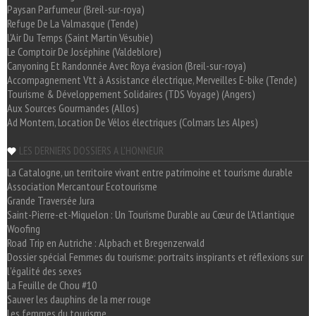
Paysan Parfumeur (Breil-sur-roya)
Refuge De La Valmasque (Tende)
L'Air Du Temps (Saint Martin Vésubie)
Le Comptoir De Joséphine (Valdeblore)
Canyoning Et Randonnée Avec Roya évasion (Breil-sur-roya)
Accompagnement Vtt à Assistance électrique, Merveilles E-bike (Tende)
Tourisme & Développement Solidaires (TDS Voyage) (Angers)
Aux Sources Gourmandes (Allos)
Ad Montem, Location De Vélos électriques (Colmars Les Alpes)
LES DERNIERS DOSSIERS A L'HONNEUR
La Catalogne, un territoire vivant entre patrimoine et tourisme durable
Association Mercantour Ecotourisme
Grande Traversée Jura
Saint-Pierre-et-Miquelon : Un Tourisme Durable au Cœur de l'Atlantique
Woofing
Road Trip en Autriche : Alpbach et Bregenzerwald
Dossier spécial Femmes du tourisme: portraits inspirants et réflexions sur
l'égalité des sexes
La Feuille de Chou #10
Sauver les dauphins de la mer rouge
Les femmes du tourisme