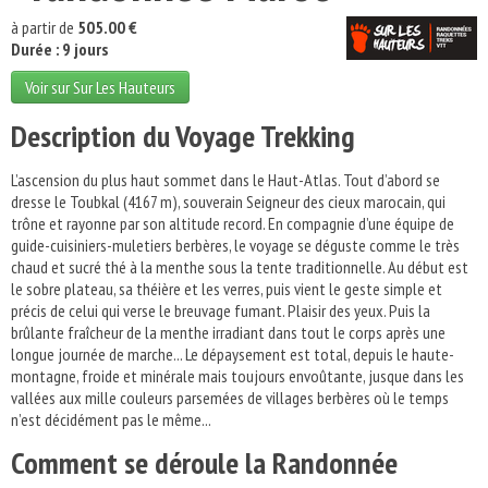
à partir de
505.00 €
Durée : 9 jours
Voir sur Sur Les Hauteurs
Description du Voyage Trekking
L’ascension du plus haut sommet dans le Haut-Atlas. Tout d’abord se
dresse le Toubkal (4167 m), souverain Seigneur des cieux marocain, qui
trône et rayonne par son altitude record. En compagnie d’une équipe de
guide-cuisiniers-muletiers berbères, le voyage se déguste comme le très
chaud et sucré thé à la menthe sous la tente traditionnelle. Au début est
le sobre plateau, sa théière et les verres, puis vient le geste simple et
précis de celui qui verse le breuvage fumant. Plaisir des yeux. Puis la
brûlante fraîcheur de la menthe irradiant dans tout le corps après une
longue journée de marche... Le dépaysement est total, depuis le haute-
montagne, froide et minérale mais toujours envoûtante, jusque dans les
vallées aux mille couleurs parsemées de villages berbères où le temps
n’est décidément pas le même...
Comment se déroule la Randonnée