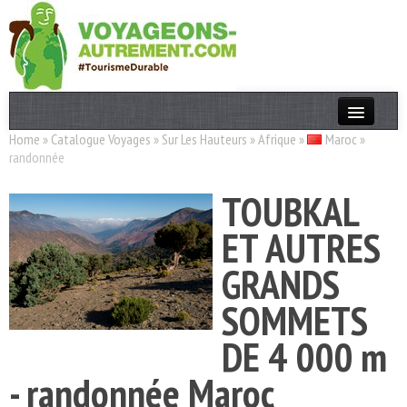
Home
»
Catalogue Voyages
»
Sur Les Hauteurs
»
Afrique
»
Maroc
»
Actualités
randonnée
T. Responsable
TOUBKAL
Destinations
ET AUTRES
Acteurs
GRANDS
Thèmes
SOMMETS
OK
DE 4 000 m
- randonnée Maroc