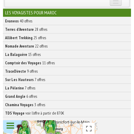
INSCRIVEZ-VOUS | ABONNEZ-VOUS
LES VOYAGISTES POUR MAROC
Evaneos
40 offres
Terres d'Aventure
28 offres
Allibert Trekking
25 offres
Nomade Aventure
22 offres
La Balaguère
15 offres
Comptoir des Voyages
11 offres
TraceDirecte
9 offres
Sur Les Hauteurs
7 offres
La Pèlerine
7 offres
Grand Angle
6 offres
Chamina Voyages
3 offres
TDS Voyage
voir l'offre à partir de 870€