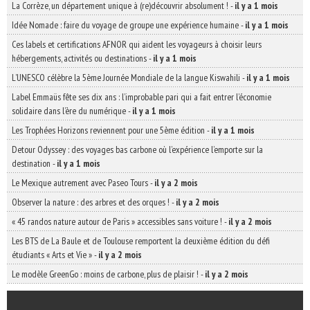
La Corrèze, un département unique à (re)découvrir absolument !
-
il y a 1 mois
Idée Nomade : faire du voyage de groupe une expérience humaine
-
il y a 1 mois
Ces labels et certifications AFNOR qui aident les voyageurs à choisir leurs
hébergements, activités ou destinations
-
il y a 1 mois
L’UNESCO célèbre la 5ème Journée Mondiale de la langue Kiswahili
-
il y a 1 mois
Label Emmaüs fête ses dix ans : l’improbable pari qui a fait entrer l’économie
solidaire dans l’ère du numérique
-
il y a 1 mois
Les Trophées Horizons reviennent pour une 5ème édition
-
il y a 1 mois
Detour Odyssey : des voyages bas carbone où l’expérience l’emporte sur la
destination
-
il y a 1 mois
Le Mexique autrement avec Paseo Tours
-
il y a 2 mois
Observer la nature : des arbres et des orques !
-
il y a 2 mois
« 45 randos nature autour de Paris » accessibles sans voiture !
-
il y a 2 mois
Les BTS de La Baule et de Toulouse remportent la deuxième édition du défi
étudiants « Arts et Vie »
-
il y a 2 mois
Le modèle GreenGo : moins de carbone, plus de plaisir !
-
il y a 2 mois