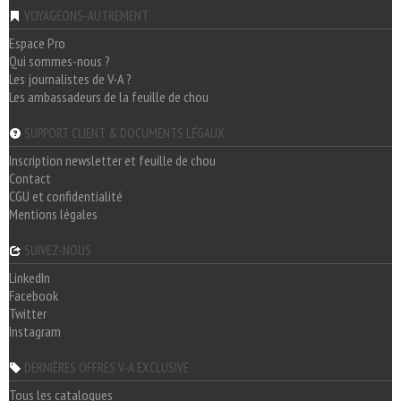
VOYAGEONS-AUTREMENT
Espace Pro
Qui sommes-nous ?
Les journalistes de V-A ?
Les ambassadeurs de la feuille de chou
SUPPORT CLIENT & DOCUMENTS LÉGAUX
Inscription newsletter et feuille de chou
Contact
CGU et confidentialité
Mentions légales
SUIVEZ-NOUS
LinkedIn
Facebook
Twitter
Instagram
DERNIÈRES OFFRES V-A EXCLUSIVE
Tous les catalogues