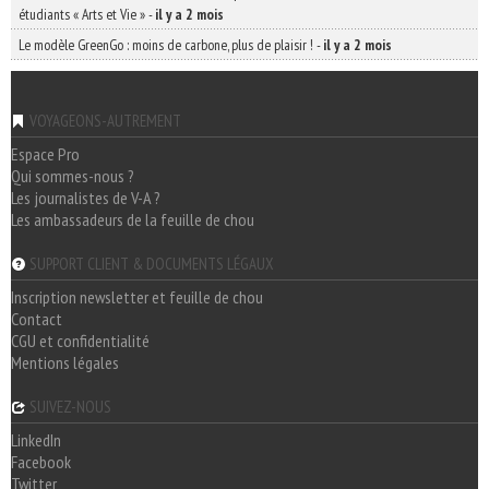
étudiants « Arts et Vie »
-
il y a 2 mois
Le modèle GreenGo : moins de carbone, plus de plaisir !
-
il y a 2 mois
VOYAGEONS-AUTREMENT
Espace Pro
Qui sommes-nous ?
Les journalistes de V-A ?
Les ambassadeurs de la feuille de chou
SUPPORT CLIENT & DOCUMENTS LÉGAUX
Inscription newsletter et feuille de chou
Contact
CGU et confidentialité
Mentions légales
SUIVEZ-NOUS
LinkedIn
Facebook
Twitter