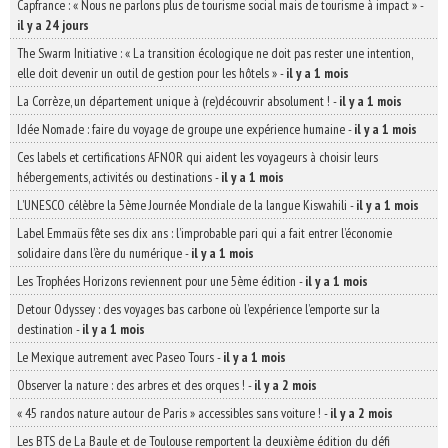
Capfrance : « Nous ne parlons plus de tourisme social mais de tourisme à impact »
-
il y a 24 jours
The Swarm Initiative : « La transition écologique ne doit pas rester une intention,
elle doit devenir un outil de gestion pour les hôtels »
-
il y a 1 mois
La Corrèze, un département unique à (re)découvrir absolument !
-
il y a 1 mois
Idée Nomade : faire du voyage de groupe une expérience humaine
-
il y a 1 mois
Ces labels et certifications AFNOR qui aident les voyageurs à choisir leurs
hébergements, activités ou destinations
-
il y a 1 mois
L’UNESCO célèbre la 5ème Journée Mondiale de la langue Kiswahili
-
il y a 1 mois
Label Emmaüs fête ses dix ans : l’improbable pari qui a fait entrer l’économie
solidaire dans l’ère du numérique
-
il y a 1 mois
Les Trophées Horizons reviennent pour une 5ème édition
-
il y a 1 mois
Detour Odyssey : des voyages bas carbone où l’expérience l’emporte sur la
destination
-
il y a 1 mois
Le Mexique autrement avec Paseo Tours
-
il y a 1 mois
Observer la nature : des arbres et des orques !
-
il y a 2 mois
« 45 randos nature autour de Paris » accessibles sans voiture !
-
il y a 2 mois
Les BTS de La Baule et de Toulouse remportent la deuxième édition du défi