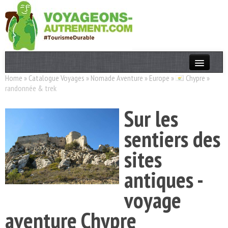
Home
»
Catalogue Voyages
»
Nomade Aventure
»
Europe
»
Chypre
»
Actualités
randonnée & trek
T. Responsable
Sur les
Destinations
sentiers des
Acteurs
sites
Thèmes
antiques -
OK
voyage
aventure Chypre