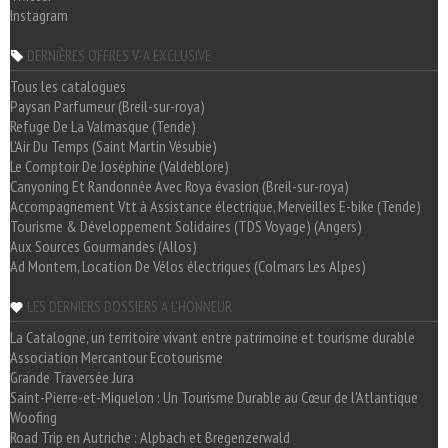
Instagram
DERNIÈRES OFFRES V-A EXCLUSIVE
Tous les catalogues
Paysan Parfumeur (Breil-sur-roya)
Refuge De La Valmasque (Tende)
L'Air Du Temps (Saint Martin Vésubie)
Le Comptoir De Joséphine (Valdeblore)
Canyoning Et Randonnée Avec Roya évasion (Breil-sur-roya)
Accompagnement Vtt à Assistance électrique, Merveilles E-bike (Tende)
Tourisme & Développement Solidaires (TDS Voyage) (Angers)
Aux Sources Gourmandes (Allos)
Ad Montem, Location De Vélos électriques (Colmars Les Alpes)
LES DERNIERS DOSSIERS A L'HONNEUR
La Catalogne, un territoire vivant entre patrimoine et tourisme durable
Association Mercantour Ecotourisme
Grande Traversée Jura
Saint-Pierre-et-Miquelon : Un Tourisme Durable au Cœur de l'Atlantique
Woofing
Road Trip en Autriche : Alpbach et Bregenzerwald