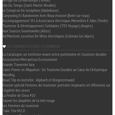
Refuge De La Valmasque (Tende)
L'Air Du Temps (Saint Martin Vésubie)
Le Comptoir De Joséphine (Valdeblore)
Canyoning Et Randonnée Avec Roya évasion (Breil-sur-roya)
Accompagnement Vtt à Assistance électrique, Merveilles E-bike (Tende)
Tourisme & Développement Solidaires (TDS Voyage) (Angers)
Aux Sources Gourmandes (Allos)
Ad Montem, Location De Vélos électriques (Colmars Les Alpes)
LES DERNIERS DOSSIERS A L'HONNEUR
La Catalogne, un territoire vivant entre patrimoine et tourisme durable
Association Mercantour Ecotourisme
Grande Traversée Jura
Saint-Pierre-et-Miquelon : Un Tourisme Durable au Cœur de l'Atlantique
Woofing
Road Trip en Autriche : Alpbach et Bregenzerwald
Dossier spécial Femmes du tourisme: portraits inspirants et réflexions sur
l'égalité des sexes
La Feuille de Chou #10
Sauver les dauphins de la mer rouge
Les femmes du tourisme
Take The M.E.D