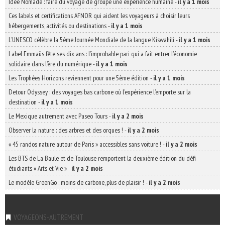
Idée Nomade : faire du voyage de groupe une expérience humaine
-
il y a 1 mois
Ces labels et certifications AFNOR qui aident les voyageurs à choisir leurs
hébergements, activités ou destinations
-
il y a 1 mois
L’UNESCO célèbre la 5ème Journée Mondiale de la langue Kiswahili
-
il y a 1 mois
Label Emmaüs fête ses dix ans : l’improbable pari qui a fait entrer l’économie
solidaire dans l’ère du numérique
-
il y a 1 mois
Les Trophées Horizons reviennent pour une 5ème édition
-
il y a 1 mois
Detour Odyssey : des voyages bas carbone où l’expérience l’emporte sur la
destination
-
il y a 1 mois
Le Mexique autrement avec Paseo Tours
-
il y a 2 mois
Observer la nature : des arbres et des orques !
-
il y a 2 mois
« 45 randos nature autour de Paris » accessibles sans voiture !
-
il y a 2 mois
Les BTS de La Baule et de Toulouse remportent la deuxième édition du défi
étudiants « Arts et Vie »
-
il y a 2 mois
Le modèle GreenGo : moins de carbone, plus de plaisir !
-
il y a 2 mois
VOYAGEONS-AUTREMENT