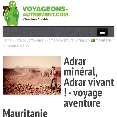
Home
»
Catalogue Voyages
»
Nomade Aventure
»
Afrique
»
Mauritanie
»
Actualités
randonnée & trek
T. Responsable
Adrar
Destinations
minéral,
Acteurs
Adrar vivant
Thèmes
! - voyage
OK
aventure
Mauritanie