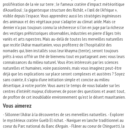
prolifération de la vie sur terre ; le fameux cratère d'impact météoritique
d'Aouelloul ; la gigantesque structure des Richât, « l'œil de l'Afrique »,
visible depuis l'espace. Vous apprendrez aussi les stratégies ingénieuses
des animaux et des végétaux pour s'adapter au climat aride. Mais ce
dernier n'a pas toujours connu la sécheresse si l'on en juge par la richesse
des vestiges préhistoriques observables, industries en pierre d'âges très
variés et arts rupestres. Mais au-delà de toutes les merveilles naturelles
que recèle l'Adrar mauritanien, vous profiterez de l'hospitalité des
nomades qui, bien installés sous leur khayma (tente), seront toujours
prêts à vous offrir un thé de bienvenu tout en partageant avec vous leurs
connaissances du milieu naturel. Vous êtes intéressés par les sciences
naturelles et humaines, voire passionnés, mais vous imaginez peut-être
déjà que les explications sur place seront complexes et austères ? Soyez
sans crainte, il s'agira d'une initiation simple et concise au milieu
désertique, à votre portée. Vous aurez le temps de vous balader sur les
centres d'intérêt majeur, d'observer, de poser des questions et avant tout,
de profiter de cet inoubliable environnement qu'est le désert mauritanien.
Vous aimerez
- Sillonner l'Adrar à la découvertes de ses merveilles naturelles. - Explorer
le mystérieux cratère Guelb El richat. - Naviguer en lanche traditionnel au
coeur du Parc national du Banc d'Arguin. - Flâner au coeur de Chinguetti, la