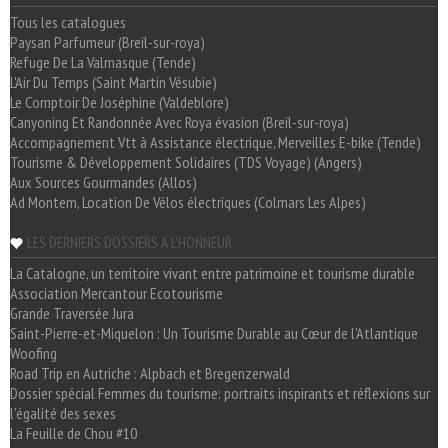
Tous les catalogues
Paysan Parfumeur (Breil-sur-roya)
Refuge De La Valmasque (Tende)
L'Air Du Temps (Saint Martin Vésubie)
Le Comptoir De Joséphine (Valdeblore)
Canyoning Et Randonnée Avec Roya évasion (Breil-sur-roya)
Accompagnement Vtt à Assistance électrique, Merveilles E-bike (Tende)
Tourisme & Développement Solidaires (TDS Voyage) (Angers)
Aux Sources Gourmandes (Allos)
Ad Montem, Location De Vélos électriques (Colmars Les Alpes)
LES DERNIERS DOSSIERS A L'HONNEUR
La Catalogne, un territoire vivant entre patrimoine et tourisme durable
Association Mercantour Ecotourisme
Grande Traversée Jura
Saint-Pierre-et-Miquelon : Un Tourisme Durable au Cœur de l'Atlantique
Woofing
Road Trip en Autriche : Alpbach et Bregenzerwald
Dossier spécial Femmes du tourisme: portraits inspirants et réflexions sur
l'égalité des sexes
La Feuille de Chou #10