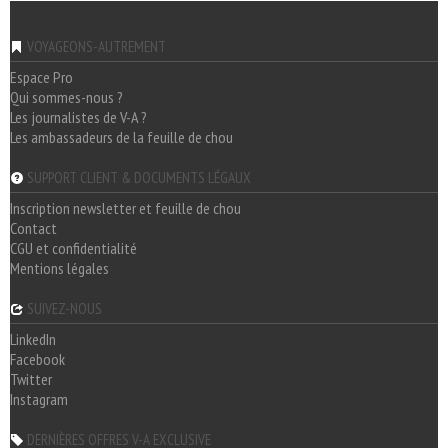
VOYAGEONS-AUTREMENT
Espace Pro
Qui sommes-nous ?
Les journalistes de V-A ?
Les ambassadeurs de la feuille de chou
SUPPORT CLIENT & DOCUMENTS LÉGAUX
Inscription newsletter et feuille de chou
Contact
CGU et confidentialité
Mentions légales
SUIVEZ-NOUS
LinkedIn
Facebook
Twitter
Instagram
DERNIÈRES OFFRES V-A EXCLUSIVE