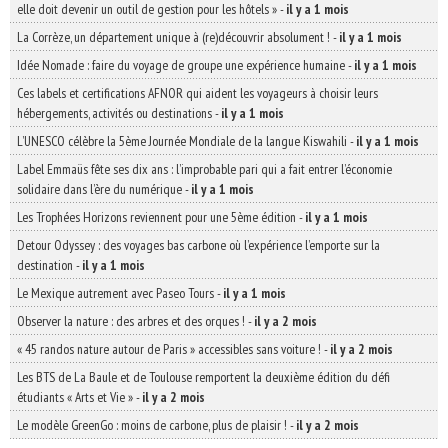
elle doit devenir un outil de gestion pour les hôtels »
-
il y a 1 mois
La Corrèze, un département unique à (re)découvrir absolument !
-
il y a 1 mois
Idée Nomade : faire du voyage de groupe une expérience humaine
-
il y a 1 mois
Ces labels et certifications AFNOR qui aident les voyageurs à choisir leurs
hébergements, activités ou destinations
-
il y a 1 mois
L’UNESCO célèbre la 5ème Journée Mondiale de la langue Kiswahili
-
il y a 1 mois
Label Emmaüs fête ses dix ans : l’improbable pari qui a fait entrer l’économie
solidaire dans l’ère du numérique
-
il y a 1 mois
Les Trophées Horizons reviennent pour une 5ème édition
-
il y a 1 mois
Detour Odyssey : des voyages bas carbone où l’expérience l’emporte sur la
destination
-
il y a 1 mois
Le Mexique autrement avec Paseo Tours
-
il y a 1 mois
Observer la nature : des arbres et des orques !
-
il y a 2 mois
« 45 randos nature autour de Paris » accessibles sans voiture !
-
il y a 2 mois
Les BTS de La Baule et de Toulouse remportent la deuxième édition du défi
étudiants « Arts et Vie »
-
il y a 2 mois
Le modèle GreenGo : moins de carbone, plus de plaisir !
-
il y a 2 mois