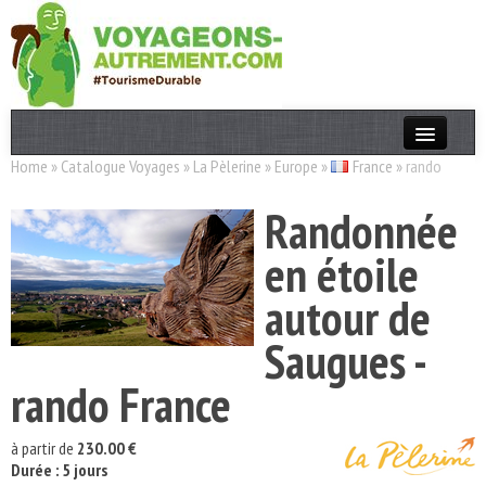
Home
»
Catalogue Voyages
»
La Pèlerine
»
Europe
»
France
»
rando
Actualités
Randonnée
T. Responsable
en étoile
Destinations
autour de
Acteurs
Saugues -
Thèmes
rando France
OK
à partir de
230.00 €
Durée : 5 jours