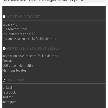
Le modèle GreenGo : moins de carbone, plus de plaisir !
-
il y a 2 mois
VOYAGEONS-AUTREMENT
Espace Pro
Qui sommes-nous ?
Les journalistes de V-A ?
Les ambassadeurs de la feuille de chou
SUPPORT CLIENT & DOCUMENTS LÉGAUX
Inscription newsletter et feuille de chou
Contact
CGU et confidentialité
Mentions légales
SUIVEZ-NOUS
LinkedIn
Facebook
Twitter
Instagram