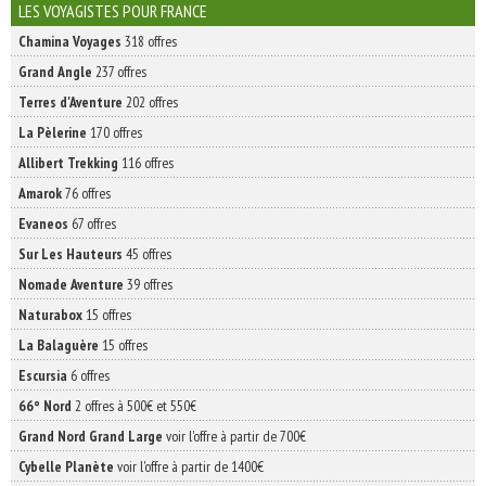
INSCRIVEZ-VOUS | ABONNEZ-VOUS
LES VOYAGISTES POUR FRANCE
Chamina Voyages
318 offres
Grand Angle
237 offres
Terres d'Aventure
202 offres
La Pèlerine
170 offres
Allibert Trekking
116 offres
Amarok
76 offres
Evaneos
67 offres
Sur Les Hauteurs
45 offres
Nomade Aventure
39 offres
Naturabox
15 offres
La Balaguère
15 offres
Escursia
6 offres
66° Nord
2 offres à 500€ et 550€
Grand Nord Grand Large
voir l'offre à partir de 700€
Cybelle Planète
voir l'offre à partir de 1400€