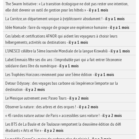
The Swarm Initiative : « La transition écologique ne doit pas rester une intention,
elle doit devenir un outil de gestion pour les hôtels »
-
il y a 1 mois
La Corrèze, un département unique à (re)découvrir absolument !
-
il y a 1 mois
Idée Nomade : faire du voyage de groupe une expérience humaine
-
il y a 1 mois
Ces labels et certifications AFNOR qui aident les voyageurs à choisir leurs
hébergements, activités ou destinations
-
il y a 1 mois
L’UNESCO célèbre la 5ème Journée Mondiale de la langue Kiswahili
-
il y a 1 mois
Label Emmaüs fête ses dix ans : l’improbable pari qui a fait entrer l’économie
solidaire dans l’ère du numérique
-
il y a 1 mois
Les Trophées Horizons reviennent pour une 5ème édition
-
il y a 1 mois
Detour Odyssey : des voyages bas carbone où l’expérience l’emporte sur la
destination
-
il y a 2 mois
Le Mexique autrement avec Paseo Tours
-
il y a 2 mois
Observer la nature : des arbres et des orques !
-
il y a 2 mois
« 45 randos nature autour de Paris » accessibles sans voiture !
-
il y a 2 mois
Les BTS de La Baule et de Toulouse remportent la deuxième édition du défi
étudiants « Arts et Vie »
-
il y a 2 mois