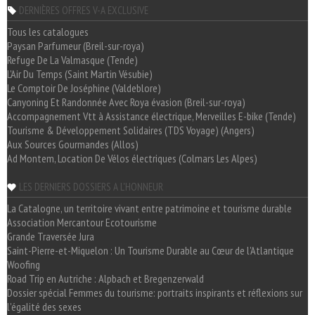
DERNIÈRES OFFRES V-A EXCLUSIVE
Tous les catalogues
Paysan Parfumeur (Breil-sur-roya)
Refuge De La Valmasque (Tende)
L'Air Du Temps (Saint Martin Vésubie)
Le Comptoir De Joséphine (Valdeblore)
Canyoning Et Randonnée Avec Roya évasion (Breil-sur-roya)
Accompagnement Vtt à Assistance électrique, Merveilles E-bike (Tende)
Tourisme & Développement Solidaires (TDS Voyage) (Angers)
Aux Sources Gourmandes (Allos)
Ad Montem, Location De Vélos électriques (Colmars Les Alpes)
LES DERNIERS DOSSIERS A L'HONNEUR
La Catalogne, un territoire vivant entre patrimoine et tourisme durable
Association Mercantour Ecotourisme
Grande Traversée Jura
Saint-Pierre-et-Miquelon : Un Tourisme Durable au Cœur de l'Atlantique
Woofing
Road Trip en Autriche : Alpbach et Bregenzerwald
Dossier spécial Femmes du tourisme: portraits inspirants et réflexions sur
l'égalité des sexes