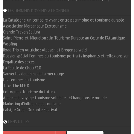
LES DERNIERS DOSSIERS A L'HONNEUR
La Catalogne, un territoire vivant entre patrimoine et tourisme durable
Association Mercantour Ecotourisme
Grande Traversée Jura
Saint-Pierre-et-Miquelon : Un Tourisme Durable au Cœur de l'Atlantique
Woofing
Road Trip en Autriche : Alpbach et Bregenzerwald
Dossier spécial Femmes du tourisme: portraits inspirants et réflexions sur
l'égalité des sexes
La Feuille de Chou #10
Sauver les dauphins de la mer rouge
Les femmes du tourisme
Take The M.E.D
Colloque « Tourisme du futur »
Agence de voyage tourisme solidaire - EChangeons le monde
Marketing d'influence et tourisme
Calvi, le Green Orizonte Festival
LIENS UTILES