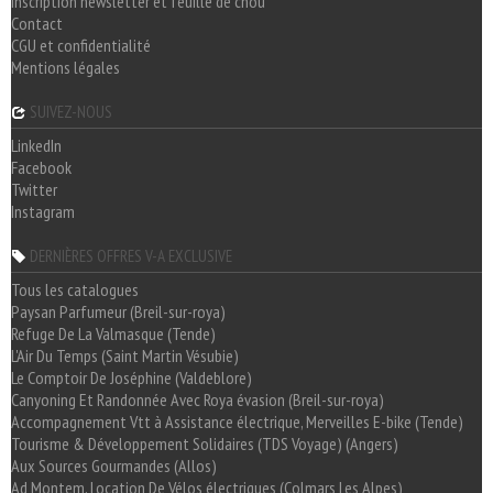
Inscription newsletter et feuille de chou
Contact
CGU et confidentialité
Mentions légales
SUIVEZ-NOUS
LinkedIn
Facebook
Twitter
Instagram
DERNIÈRES OFFRES V-A EXCLUSIVE
Tous les catalogues
Paysan Parfumeur (Breil-sur-roya)
Refuge De La Valmasque (Tende)
L'Air Du Temps (Saint Martin Vésubie)
Le Comptoir De Joséphine (Valdeblore)
Canyoning Et Randonnée Avec Roya évasion (Breil-sur-roya)
Accompagnement Vtt à Assistance électrique, Merveilles E-bike (Tende)
Tourisme & Développement Solidaires (TDS Voyage) (Angers)
Aux Sources Gourmandes (Allos)
Ad Montem, Location De Vélos électriques (Colmars Les Alpes)