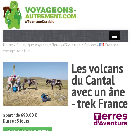
Home
»
Catalogue Voyages
»
Terres d'Aventure
»
Europe
»
France
»
Actualités
voyage aventure
T. Responsable
Les volcans
Destinations
du Cantal
Acteurs
avec un âne
Thèmes
- trek France
OK
à partir de
690.00 €
Durée : 5 jours