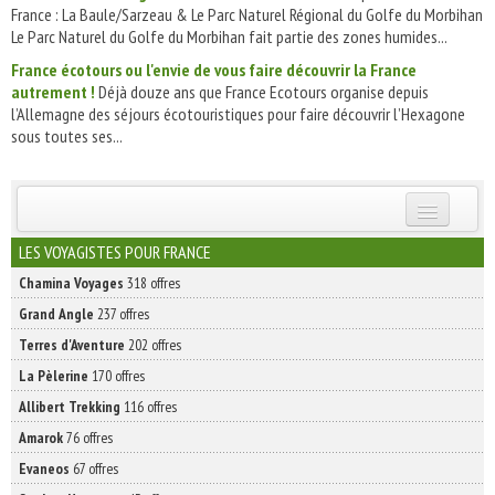
France : La Baule/Sarzeau & Le Parc Naturel Régional du Golfe du Morbihan
Le Parc Naturel du Golfe du Morbihan fait partie des zones humides...
France écotours ou l'envie de vous faire découvrir la France
autrement !
Déjà douze ans que France Ecotours organise depuis
l’Allemagne des séjours écotouristiques pour faire découvrir l’Hexagone
sous toutes ses...
INSCRIVEZ-VOUS | ABONNEZ-VOUS
LES VOYAGISTES POUR FRANCE
Chamina Voyages
318 offres
Grand Angle
237 offres
Terres d'Aventure
202 offres
La Pèlerine
170 offres
Allibert Trekking
116 offres
Amarok
76 offres
Evaneos
67 offres