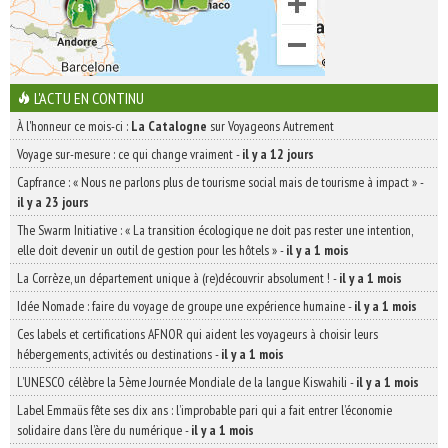
L'ACTU EN CONTINU
À l'honneur ce mois-ci :
La Catalogne
sur Voyageons Autrement
Voyage sur-mesure : ce qui change vraiment
-
il y a 12 jours
Capfrance : « Nous ne parlons plus de tourisme social mais de tourisme à impact »
-
il y a 23 jours
The Swarm Initiative : « La transition écologique ne doit pas rester une intention,
elle doit devenir un outil de gestion pour les hôtels »
-
il y a 1 mois
La Corrèze, un département unique à (re)découvrir absolument !
-
il y a 1 mois
Idée Nomade : faire du voyage de groupe une expérience humaine
-
il y a 1 mois
Ces labels et certifications AFNOR qui aident les voyageurs à choisir leurs
hébergements, activités ou destinations
-
il y a 1 mois
L’UNESCO célèbre la 5ème Journée Mondiale de la langue Kiswahili
-
il y a 1 mois
Label Emmaüs fête ses dix ans : l’improbable pari qui a fait entrer l’économie
solidaire dans l’ère du numérique
-
il y a 1 mois