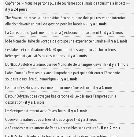
Capfrance : « Nous ne parlons plus de tourisme social mais de tourisme à impact »
-
il y a 24 jours
The Swarm Initiative : « La transition écologique ne doit pas rester une intention,
elle doit devenir un outil de gestion pour les hôtels »
-
il y a 1 mois
La Corrèze, un département unique à (re)découvrir absolument !
-
il y a 1 mois
Idée Nomade : faire du voyage de groupe une expérience humaine
-
il y a 1 mois
Ces labels et certifications AFNOR qui aident les voyageurs à choisir leurs
hébergements, activités ou destinations
-
il y a 1 mois
L’UNESCO célèbre la 5ème Journée Mondiale de la langue Kiswahili
-
il y a 1 mois
Label Emmaüs fête ses dix ans : l’improbable pari qui a fait entrer l’économie
solidaire dans l’ère du numérique
-
il y a 1 mois
Les Trophées Horizons reviennent pour une 5ème édition
-
il y a 1 mois
Detour Odyssey : des voyages bas carbone où l’expérience l’emporte sur la
destination
-
il y a 1 mois
Le Mexique autrement avec Paseo Tours
-
il y a 1 mois
Observer la nature : des arbres et des orques !
-
il y a 2 mois
« 45 randos nature autour de Paris » accessibles sans voiture !
-
il y a 2 mois
Les BTS de La Baule et de Toulouse remportent la deuxième édition du défi