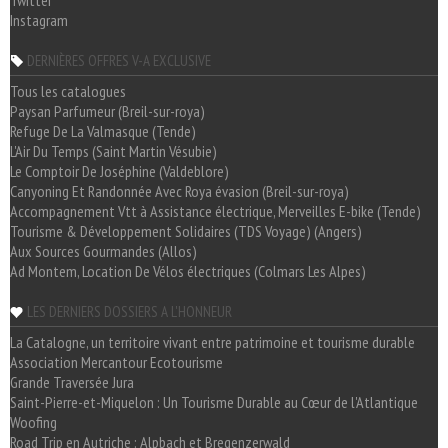
Twitter
Instagram
DERNIÈRES OFFRES V-A EXCLUSIVE
Tous les catalogues
Paysan Parfumeur (Breil-sur-roya)
Refuge De La Valmasque (Tende)
L'Air Du Temps (Saint Martin Vésubie)
Le Comptoir De Joséphine (Valdeblore)
Canyoning Et Randonnée Avec Roya évasion (Breil-sur-roya)
Accompagnement Vtt à Assistance électrique, Merveilles E-bike (Tende)
Tourisme & Développement Solidaires (TDS Voyage) (Angers)
Aux Sources Gourmandes (Allos)
Ad Montem, Location De Vélos électriques (Colmars Les Alpes)
LES DERNIERS DOSSIERS A L'HONNEUR
La Catalogne, un territoire vivant entre patrimoine et tourisme durable
Association Mercantour Ecotourisme
Grande Traversée Jura
Saint-Pierre-et-Miquelon : Un Tourisme Durable au Cœur de l'Atlantique
Woofing
Road Trip en Autriche : Alpbach et Bregenzerwald