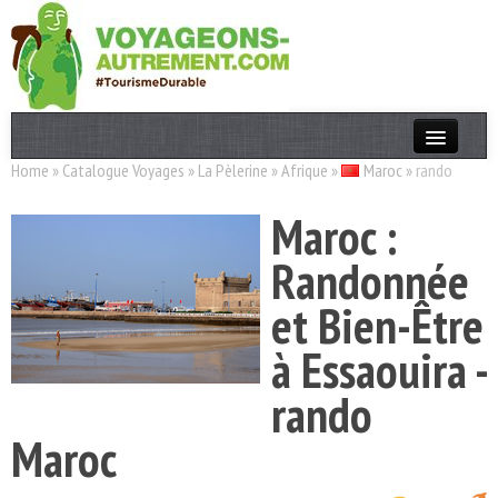
Home
»
Catalogue Voyages
»
La Pèlerine
»
Afrique
»
Maroc
»
rando
Actualités
Maroc :
T. Responsable
Randonnée
Destinations
et Bien-Être
Acteurs
à Essaouira -
Thèmes
rando
OK
Maroc