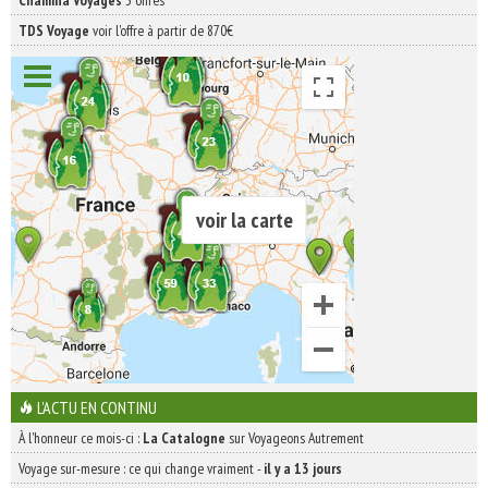
Chamina Voyages
3 offres
TDS Voyage
voir l'offre à partir de 870€
voir la carte
L'ACTU EN CONTINU
À l'honneur ce mois-ci :
La Catalogne
sur Voyageons Autrement
Voyage sur-mesure : ce qui change vraiment
-
il y a 13 jours