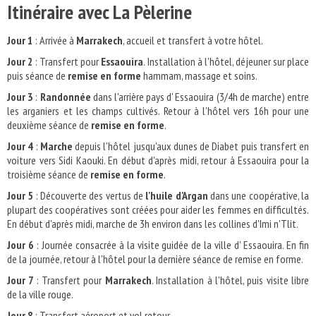
Itinéraire avec La Pèlerine
Jour 1
: Arrivée à
Marrakech
, accueil et transfert à votre hôtel.
Jour 2
: Transfert pour
Essaouira
. Installation à l'hôtel, déjeuner sur place
puis séance de
remise en forme
hammam, massage et soins.
Jour 3
:
Randonnée
dans l'arrière pays d' Essaouira (3/4h de marche) entre
les arganiers et les champs cultivés. Retour à l'hôtel vers 16h pour une
deuxième séance de
remise en forme
.
Jour 4
:
Marche
depuis l'hôtel jusqu'aux dunes de Diabet puis transfert en
voiture vers Sidi Kaouki. En début d'après midi, retour à Essaouira pour la
troisième séance de
remise en forme
.
Jour 5
: Découverte des vertus de
l'huile d'Argan
dans une coopérative, la
plupart des coopératives sont créées pour aider les femmes en difficultés.
En début d'après midi, marche de 3h environ dans les collines d'Imi n'Tlit.
Jour 6
: Journée consacrée à la visite guidée de la ville d' Essaouira. En fin
de la journée, retour à l'hôtel pour la dernière séance de remise en forme.
Jour 7
: Transfert pour
Marrakech
. Installation à l'hôtel, puis visite libre
de la ville rouge.
Jour 8
: Transfert aéroport et vol retour.