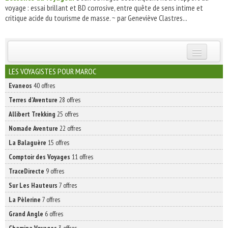
voyage : essai brillant et BD corrosive, entre quête de sens intime et
critique acide du tourisme de masse. ~ par Geneviève Clastres...
INSCRIVEZ-VOUS | ABONNEZ-VOUS
LES VOYAGISTES POUR MAROC
Evaneos
40 offres
Terres d'Aventure
28 offres
Allibert Trekking
25 offres
Nomade Aventure
22 offres
La Balaguère
15 offres
Comptoir des Voyages
11 offres
TraceDirecte
9 offres
Sur Les Hauteurs
7 offres
La Pèlerine
7 offres
Grand Angle
6 offres