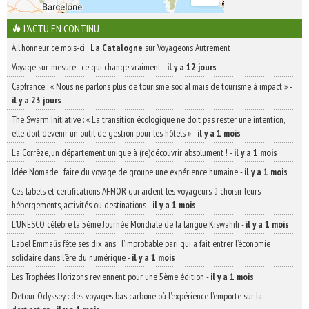
L'ACTU EN CONTINU
À l'honneur ce mois-ci :
La Catalogne
sur Voyageons Autrement
Voyage sur-mesure : ce qui change vraiment
-
il y a 12 jours
Capfrance : « Nous ne parlons plus de tourisme social mais de tourisme à impact »
-
il y a 23 jours
The Swarm Initiative : « La transition écologique ne doit pas rester une intention,
elle doit devenir un outil de gestion pour les hôtels »
-
il y a 1 mois
La Corrèze, un département unique à (re)découvrir absolument !
-
il y a 1 mois
Idée Nomade : faire du voyage de groupe une expérience humaine
-
il y a 1 mois
Ces labels et certifications AFNOR qui aident les voyageurs à choisir leurs
hébergements, activités ou destinations
-
il y a 1 mois
L’UNESCO célèbre la 5ème Journée Mondiale de la langue Kiswahili
-
il y a 1 mois
Label Emmaüs fête ses dix ans : l’improbable pari qui a fait entrer l’économie
solidaire dans l’ère du numérique
-
il y a 1 mois
Les Trophées Horizons reviennent pour une 5ème édition
-
il y a 1 mois
Detour Odyssey : des voyages bas carbone où l’expérience l’emporte sur la