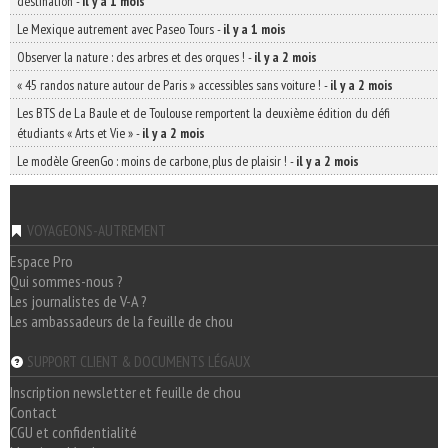
destination
-
il y a 1 mois
Le Mexique autrement avec Paseo Tours
-
il y a 1 mois
Observer la nature : des arbres et des orques !
-
il y a 2 mois
« 45 randos nature autour de Paris » accessibles sans voiture !
-
il y a 2 mois
Les BTS de La Baule et de Toulouse remportent la deuxième édition du défi
étudiants « Arts et Vie »
-
il y a 2 mois
Le modèle GreenGo : moins de carbone, plus de plaisir !
-
il y a 2 mois
VOYAGEONS-AUTREMENT
Espace Pro
Qui sommes-nous ?
Les journalistes de V-A ?
Les ambassadeurs de la feuille de chou
SUPPORT CLIENT & DOCUMENTS LÉGAUX
Inscription newsletter et feuille de chou
Contact
CGU et confidentialité