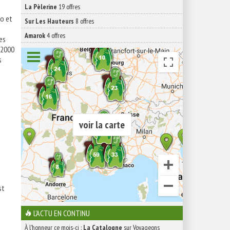
La Pèlerine
19 offres
to et
Sur Les Hauteurs
8 offres
Amarok
4 offres
es
 2000
s
voir la carte
st
L'ACTU EN CONTINU
À l'honneur ce mois-ci :
La Catalogne
sur Voyageons