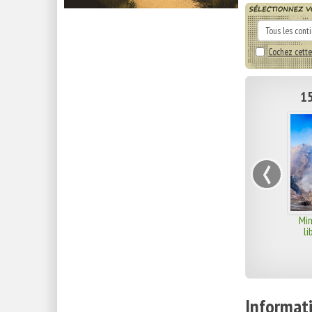
Cochez cette
15
‹
Min
li
Informati