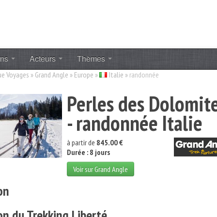
ons
Acteurs
Thèmes
ue Voyages
»
Grand Angle
»
Europe
»
Italie
»
randonnée
Perles des Dolomit
- randonnée Italie
à partir de
845.00 €
Durée : 8 jours
Voir sur Grand Angle
on
on du Trekking Liberté