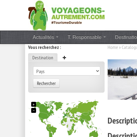
Actualités
T. Responsable
Destinati
Vous recherchez :
Home
»
Catalog
Destination
Rechercher
+
−
Descripti
Descripti