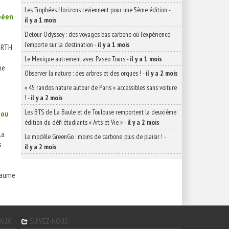
Les Trophées Horizons reviennent pour une 5ème édition
-
péen
il y a 1 mois
Detour Odyssey : des voyages bas carbone où l’expérience
l’emporte sur la destination
-
il y a 1 mois
ARTH
Le Mexique autrement avec Paseo Tours
-
il y a 1 mois
ne
Observer la nature : des arbres et des orques !
-
il y a 2 mois
« 45 randos nature autour de Paris » accessibles sans voiture
!
-
il y a 2 mois
Les BTS de La Baule et de Toulouse remportent la deuxième
 ou
édition du défi étudiants « Arts et Vie »
-
il y a 2 mois
la
Le modèle GreenGo : moins de carbone, plus de plaisir !
-
s
il y a 2 mois
yaume
GAUX
SUIVEZ-NOUS