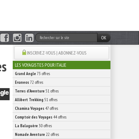
OK
INSCRIVEZ-VOUS | ABONNEZ-VOUS
es
LES VOYAGISTES POUR ITALIE
Grand Angle
73 offres
Evaneos
72 offres
Terres d'Aventure
51 offres
Allibert Trekking
51 offres
Chamina Voyages
47 offres
Comptoir des Voyages
44 offres
La Balaguère
30 offres
Nomade Aventure
22 offres