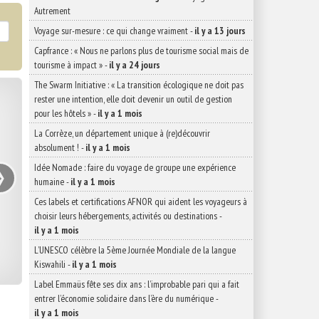
Autrement
Voyage sur-mesure : ce qui change vraiment
-
il y a 13 jours
Capfrance : « Nous ne parlons plus de tourisme social mais de
tourisme à impact »
-
il y a 24 jours
The Swarm Initiative : « La transition écologique ne doit pas
rester une intention, elle doit devenir un outil de gestion
pour les hôtels »
-
il y a 1 mois
La Corrèze, un département unique à (re)découvrir
absolument !
-
il y a 1 mois
›
Idée Nomade : faire du voyage de groupe une expérience
humaine
-
il y a 1 mois
Ces labels et certifications AFNOR qui aident les voyageurs à
choisir leurs hébergements, activités ou destinations
-
il y a 1 mois
L’UNESCO célèbre la 5ème Journée Mondiale de la langue
Kiswahili
-
il y a 1 mois
Label Emmaüs fête ses dix ans : l’improbable pari qui a fait
entrer l’économie solidaire dans l’ère du numérique
-
il y a 1 mois