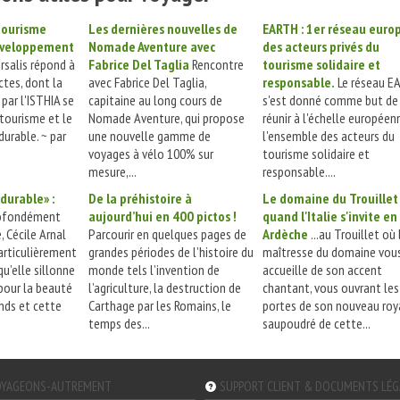
 tourisme
Les dernières nouvelles de
EARTH : 1er réseau euro
éveloppement
Nomade Aventure avec
des acteurs privés du
rsalis répond à
Fabrice Del Taglia
Rencontre
tourisme solidaire et
ctes, dont la
avec Fabrice Del Taglia,
responsable.
Le réseau E
 par l'ISTHIA se
capitaine au long cours de
s'est donné comme but de
 tourisme et le
Nomade Aventure, qui propose
réunir à l'échelle européen
urable. ~ par
une nouvelle gamme de
l'ensemble des acteurs du
voyages à vélo 100% sur
tourisme solidaire et
mesure,...
responsable....
durable» :
De la préhistoire à
Le domaine du Trouillet
ofondément
aujourd’hui en 400 pictos !
quand l'Italie s'invite en
 Cécile Arnal
Parcourir en quelques pages de
Ardèche
...au Trouillet où 
articulièrement
grandes périodes de l’histoire du
maîtresse du domaine vou
u’elle sillonne
monde tels l’invention de
accueille de son accent
pour la beauté
l’agriculture, la destruction de
chantant, vous ouvrant les
nds et cette
Carthage par les Romains, le
portes de son nouveau ro
temps des...
saupoudré de cette...
YAGEONS-AUTREMENT
SUPPORT CLIENT & DOCUMENTS LÉ