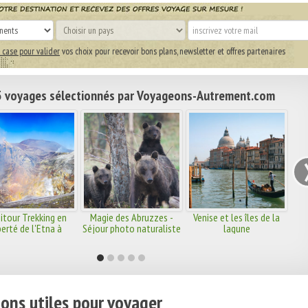
 case pour valider
vos choix pour recevoir bons plans, newsletter et offres partenaires
 voyages sélectionnés par Voyageons-Autrement.com
itour Trekking en
Magie des Abruzzes -
Venise et les îles de la
berté de l'Etna à
Séjour photo naturaliste
lagune
Taormine
ons utiles pour voyager