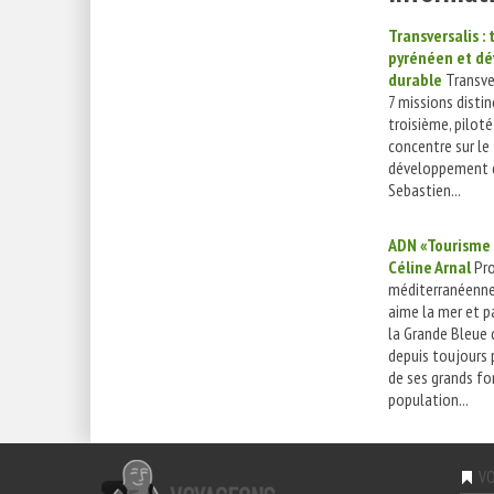
Transversalis :
pyrénéen et d
durable
Transve
7 missions distin
troisième, piloté
concentre sur le
développement d
Sebastien...
ADN «Tourisme 
Céline Arnal
Pr
méditerranéenne,
aime la mer et p
la Grande Bleue q
depuis toujours 
de ses grands fo
population...
VO