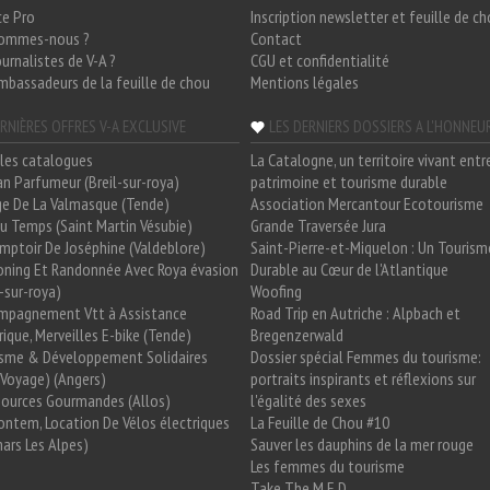
ce Pro
Inscription newsletter et feuille de c
sommes-nous ?
Contact
ournalistes de V-A ?
CGU et confidentialité
mbassadeurs de la feuille de chou
Mentions légales
RNIÈRES OFFRES V-A EXCLUSIVE
LES DERNIERS DOSSIERS A L'HONNEU
les catalogues
La Catalogne, un territoire vivant entr
n Parfumeur (Breil-sur-roya)
patrimoine et tourisme durable
e De La Valmasque (Tende)
Association Mercantour Ecotourisme
 Du Temps (Saint Martin Vésubie)
Grande Traversée Jura
mptoir De Joséphine (Valdeblore)
Saint-Pierre-et-Miquelon : Un Tourism
oning Et Randonnée Avec Roya évasion
Durable au Cœur de l'Atlantique
l-sur-roya)
Woofing
mpagnement Vtt à Assistance
Road Trip en Autriche : Alpbach et
rique, Merveilles E-bike (Tende)
Bregenzerwald
isme & Développement Solidaires
Dossier spécial Femmes du tourisme:
Voyage) (Angers)
portraits inspirants et réflexions sur
Sources Gourmandes (Allos)
l'égalité des sexes
ntem, Location De Vélos électriques
La Feuille de Chou #10
ars Les Alpes)
Sauver les dauphins de la mer rouge
Les femmes du tourisme
Take The M.E.D