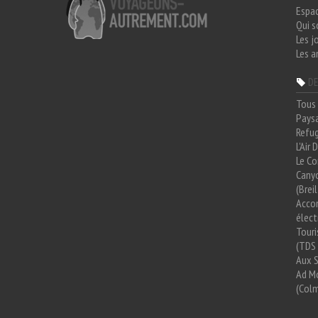
Espa
Qui 
Les j
Les a
DE
Tous 
Paysa
Refug
L'Air
Le Co
Cany
(Brei
Acco
élect
Tour
(TDS 
Aux 
Ad Mo
(Colm