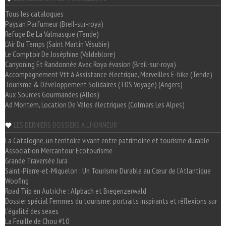
Tous les catalogues
Paysan Parfumeur (Breil-sur-roya)
Refuge De La Valmasque (Tende)
L'Air Du Temps (Saint Martin Vésubie)
Le Comptoir De Joséphine (Valdeblore)
Canyoning Et Randonnée Avec Roya évasion (Breil-sur-roya)
Accompagnement Vtt à Assistance électrique, Merveilles E-bike (Tende)
Tourisme & Développement Solidaires (TDS Voyage) (Angers)
Aux Sources Gourmandes (Allos)
Ad Montem, Location De Vélos électriques (Colmars Les Alpes)
LES DERNIERS DOSSIERS A L'HONNEUR
La Catalogne, un territoire vivant entre patrimoine et tourisme durable
Association Mercantour Ecotourisme
Grande Traversée Jura
Saint-Pierre-et-Miquelon : Un Tourisme Durable au Cœur de l'Atlantique
Woofing
Road Trip en Autriche : Alpbach et Bregenzerwald
Dossier spécial Femmes du tourisme: portraits inspirants et réflexions sur
l'égalité des sexes
La Feuille de Chou #10