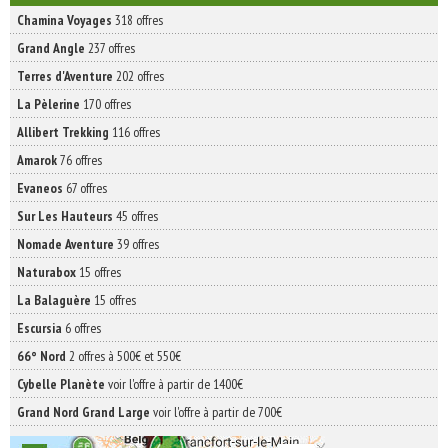
Chamina Voyages
318 offres
Grand Angle
237 offres
Terres d'Aventure
202 offres
La Pèlerine
170 offres
Allibert Trekking
116 offres
Amarok
76 offres
Evaneos
67 offres
Sur Les Hauteurs
45 offres
Nomade Aventure
39 offres
Naturabox
15 offres
La Balaguère
15 offres
Escursia
6 offres
66° Nord
2 offres à 500€ et 550€
Cybelle Planète
voir l'offre à partir de 1400€
Grand Nord Grand Large
voir l'offre à partir de 700€