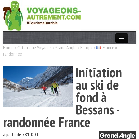
Home
»
Catalogue Voyages
»
Grand Angle
»
Europe
»
France
»
Actualités
randonnée
T. Responsable
Initiation
Destinations
au ski de
Acteurs
fond à
Thèmes
Bessans -
OK
randonnée France
à partir de
581.00 €