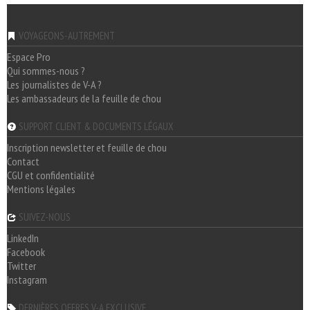
VOYAGEONS-AUTREMENT
Espace Pro
Qui sommes-nous ?
Les journalistes de V-A ?
Les ambassadeurs de la feuille de chou
SUPPORT CLIENT & DOCUMENTS LÉGAUX
Inscription newsletter et feuille de chou
Contact
CGU et confidentialité
Mentions légales
SUIVEZ-NOUS
LinkedIn
Facebook
Twitter
Instagram
DERNIÈRES OFFRES V-A EXCLUSIVE