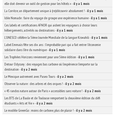
elle doit devenir un outil de gestion pour les hôtels »
-
il y a 1 mois
La Corrèze, un département unique à (re)découvrir absolument !
-
il y a 1 mois
Idée Nomade : faire du voyage de groupe une expérience humaine
-
il y a 1 mois
Ces labels et certifications AFNOR qui aident les voyageurs à choisir leurs
hébergements, activités ou destinations
-
il y a 1 mois
L’UNESCO célèbre la 5ème Journée Mondiale de la langue Kiswahili
-
il y a 1 mois
Label Emmaüs fête ses dix ans : l’improbable pari qui a fait entrer l’économie
solidaire dans l’ère du numérique
-
il y a 1 mois
Les Trophées Horizons reviennent pour une 5ème édition
-
il y a 1 mois
Detour Odyssey : des voyages bas carbone où l’expérience l’emporte sur la
destination
-
il y a 2 mois
Le Mexique autrement avec Paseo Tours
-
il y a 2 mois
Observer la nature : des arbres et des orques !
-
il y a 2 mois
« 45 randos nature autour de Paris » accessibles sans voiture !
-
il y a 2 mois
Les BTS de La Baule et de Toulouse remportent la deuxième édition du défi
étudiants « Arts et Vie »
-
il y a 2 mois
Le modèle GreenGo : moins de carbone, plus de plaisir !
-
il y a 2 mois