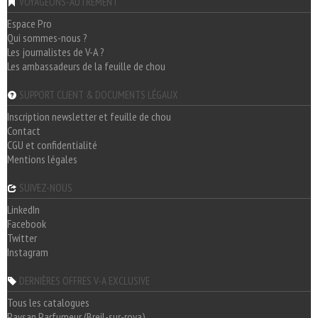
VOYAGEONS-AUTREMENT
Espace Pro
Qui sommes-nous ?
Les journalistes de V-A ?
Les ambassadeurs de la feuille de chou
SUPPORT CLIENT & DOCUMENTS LÉGAUX
Inscription newsletter et feuille de chou
Contact
CGU et confidentialité
Mentions légales
SUIVEZ-NOUS
LinkedIn
Facebook
Twitter
Instagram
DERNIÈRES OFFRES V-A EXCLUSIVE
Tous les catalogues
Paysan Parfumeur (Breil-sur-roya)