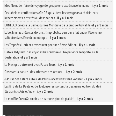
Idée Nomade : faire du voyage de groupe une expérience humaine
-
il y a 1 mois
Ces labels et certifications AFNOR qui aident les voyageurs à choisir leurs
hébergements, activités ou destinations
-
il y a 1 mois
L’UNESCO célèbre la 5ème Journée Mondiale de la langue Kiswahili
-
il y a 1 mois
Label Emmaüs fête ses dix ans : l’improbable pari qui a fait entrer l’économie
solidaire dans l’ère du numérique
-
il y a 1 mois
Les Trophées Horizons reviennent pour une 5ème édition
-
il y a 1 mois
Detour Odyssey : des voyages bas carbone où l’expérience l’emporte sur la
destination
-
il y a 1 mois
Le Mexique autrement avec Paseo Tours
-
il y a 1 mois
Observer la nature : des arbres et des orques !
-
il y a 2 mois
« 45 randos nature autour de Paris » accessibles sans voiture !
-
il y a 2 mois
Les BTS de La Baule et de Toulouse remportent la deuxième édition du défi
étudiants « Arts et Vie »
-
il y a 2 mois
Le modèle GreenGo : moins de carbone, plus de plaisir !
-
il y a 2 mois