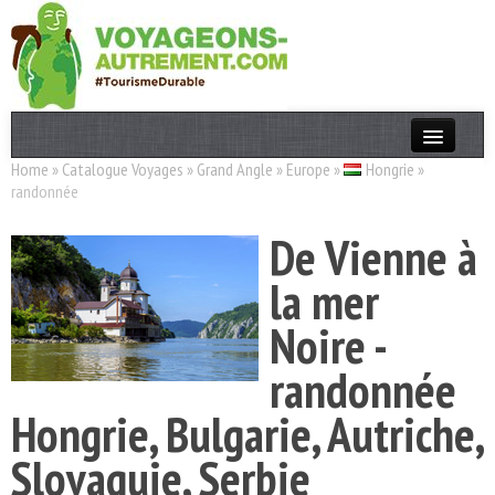
Home
»
Catalogue Voyages
»
Grand Angle
»
Europe
»
Hongrie
»
Actualités
randonnée
T. Responsable
De Vienne à
Destinations
la mer
Acteurs
Noire -
Thèmes
randonnée
OK
Hongrie, Bulgarie, Autriche,
Slovaquie, Serbie