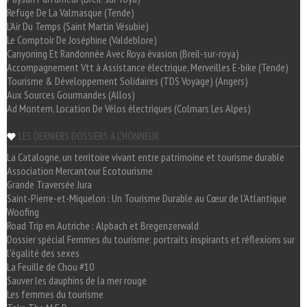
Refuge De La Valmasque (Tende)
L'Air Du Temps (Saint Martin Vésubie)
Le Comptoir De Joséphine (Valdeblore)
Canyoning Et Randonnée Avec Roya évasion (Breil-sur-roya)
Accompagnement Vtt à Assistance électrique, Merveilles E-bike (Tende)
Tourisme & Développement Solidaires (TDS Voyage) (Angers)
Aux Sources Gourmandes (Allos)
Ad Montem, Location De Vélos électriques (Colmars Les Alpes)
LES DERNIERS DOSSIERS A L'HONNEUR
La Catalogne, un territoire vivant entre patrimoine et tourisme durable
Association Mercantour Ecotourisme
Grande Traversée Jura
Saint-Pierre-et-Miquelon : Un Tourisme Durable au Cœur de l'Atlantique
Woofing
Road Trip en Autriche : Alpbach et Bregenzerwald
Dossier spécial Femmes du tourisme: portraits inspirants et réflexions sur
l'égalité des sexes
La Feuille de Chou #10
Sauver les dauphins de la mer rouge
Les femmes du tourisme