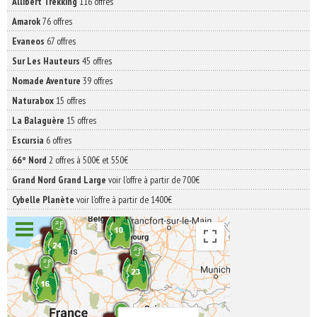
Allibert Trekking
116 offres
Amarok
76 offres
Evaneos
67 offres
Sur Les Hauteurs
45 offres
Nomade Aventure
39 offres
Naturabox
15 offres
La Balaguère
15 offres
Escursia
6 offres
66° Nord
2 offres à 500€ et 550€
Grand Nord Grand Large
voir l'offre à partir de 700€
Cybelle Planète
voir l'offre à partir de 1400€