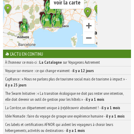
voir la carte
L'ACTU EN CONTINU
À l'honneur ce mois-ci :
La Catalogne
sur Voyageons Autrement
Voyage sur-mesure : ce qui change vraiment
-
il y a 12 jours
Capfrance : « Nous ne parlons plus de tourisme social mais de tourisme à impact »
-
il y a 23 jours
The Swarm Initiative : « La transition écologique ne doit pas rester une intention,
elle doit devenir un outil de gestion pour les hôtels »
-
il y a 1 mois
La Corrèze, un département unique à (re)découvrir absolument !
-
il y a 1 mois
Idée Nomade : faire du voyage de groupe une expérience humaine
-
il y a 1 mois
Ces labels et certifications AFNOR qui aident les voyageurs à choisir leurs
hébergements, activités ou destinations
-
il y a 1 mois