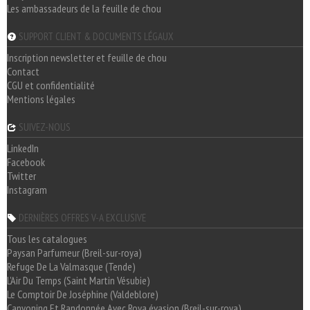
Les ambassadeurs de la feuille de chou
SUPPORT CLIENT & DOCUMENTS LÉGAUX
Inscription newsletter et feuille de chou
Contact
CGU et confidentialité
Mentions légales
SUIVEZ-NOUS
LinkedIn
Facebook
Twitter
Instagram
DERNIÈRES OFFRES V-A EXCLUSIVE
Tous les catalogues
Paysan Parfumeur (Breil-sur-roya)
Refuge De La Valmasque (Tende)
L'Air Du Temps (Saint Martin Vésubie)
Le Comptoir De Joséphine (Valdeblore)
Canyoning Et Randonnée Avec Roya évasion (Breil-sur-roya)