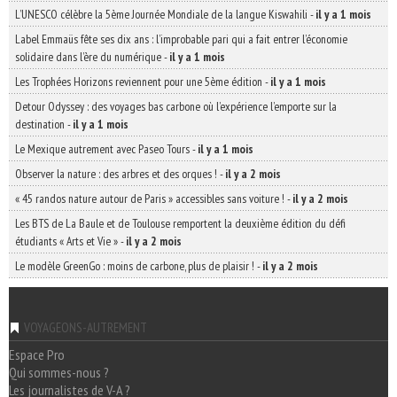
L’UNESCO célèbre la 5ème Journée Mondiale de la langue Kiswahili
-
il y a 1 mois
Label Emmaüs fête ses dix ans : l’improbable pari qui a fait entrer l’économie
solidaire dans l’ère du numérique
-
il y a 1 mois
Les Trophées Horizons reviennent pour une 5ème édition
-
il y a 1 mois
Detour Odyssey : des voyages bas carbone où l’expérience l’emporte sur la
destination
-
il y a 1 mois
Le Mexique autrement avec Paseo Tours
-
il y a 1 mois
Observer la nature : des arbres et des orques !
-
il y a 2 mois
« 45 randos nature autour de Paris » accessibles sans voiture !
-
il y a 2 mois
Les BTS de La Baule et de Toulouse remportent la deuxième édition du défi
étudiants « Arts et Vie »
-
il y a 2 mois
Le modèle GreenGo : moins de carbone, plus de plaisir !
-
il y a 2 mois
VOYAGEONS-AUTREMENT
Espace Pro
Qui sommes-nous ?
Les journalistes de V-A ?