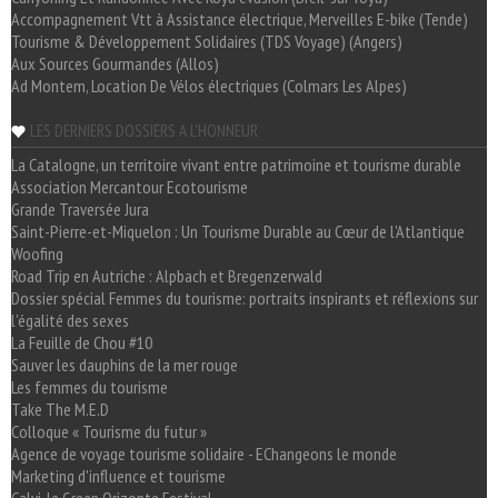
Accompagnement Vtt à Assistance électrique, Merveilles E-bike (Tende)
Tourisme & Développement Solidaires (TDS Voyage) (Angers)
Aux Sources Gourmandes (Allos)
Ad Montem, Location De Vélos électriques (Colmars Les Alpes)
LES DERNIERS DOSSIERS A L'HONNEUR
La Catalogne, un territoire vivant entre patrimoine et tourisme durable
Association Mercantour Ecotourisme
Grande Traversée Jura
Saint-Pierre-et-Miquelon : Un Tourisme Durable au Cœur de l'Atlantique
Woofing
Road Trip en Autriche : Alpbach et Bregenzerwald
Dossier spécial Femmes du tourisme: portraits inspirants et réflexions sur
l'égalité des sexes
La Feuille de Chou #10
Sauver les dauphins de la mer rouge
Les femmes du tourisme
Take The M.E.D
Colloque « Tourisme du futur »
Agence de voyage tourisme solidaire - EChangeons le monde
Marketing d'influence et tourisme