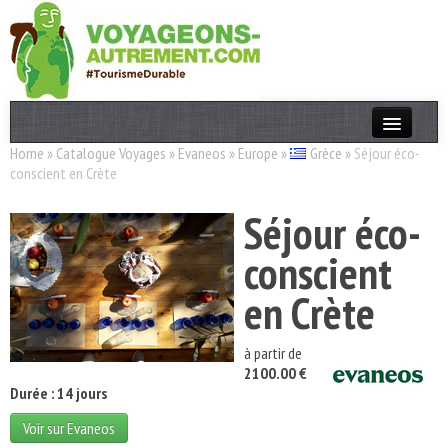
Home
»
Catalogue Voyages
»
Evaneos
»
Europe
»
Grèce
»
Séjour éco-
Actualités
conscient en Crète
T. Responsable
Séjour éco-
Destinations
conscient
Acteurs
en Crète
Thèmes
à partir de
OK
2100.00 €
Durée : 14 jours
Voir sur Evaneos