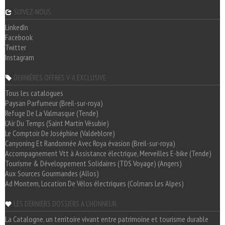
SUIVEZ-NOUS
LinkedIn
Facebook
Twitter
Instagram
DERNIÈRES OFFRES V-A EXCLUSIVE
Tous les catalogues
Paysan Parfumeur (Breil-sur-roya)
Refuge De La Valmasque (Tende)
L'Air Du Temps (Saint Martin Vésubie)
Le Comptoir De Joséphine (Valdeblore)
Canyoning Et Randonnée Avec Roya évasion (Breil-sur-roya)
Accompagnement Vtt à Assistance électrique, Merveilles E-bike (Tende)
Tourisme & Développement Solidaires (TDS Voyage) (Angers)
Aux Sources Gourmandes (Allos)
Ad Montem, Location De Vélos électriques (Colmars Les Alpes)
LES DERNIERS DOSSIERS A L'HONNEUR
La Catalogne, un territoire vivant entre patrimoine et tourisme durable