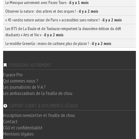
Le Mexique autrement avec Paseo Tours
-
il y a 1 mois
Observer la nature : des arbres et des orques !
-
il y a 2 mois
« 45 randos nature autour de Paris » accessibles sans voiture !
-
il y a 2 mois
Les BTS de La Baule et de Toulouse remportent la deuxième édition du défi
étudiants « Arts et Vie »
-
il y a 2 mois
Le modèle GreenGo : moins de carbone, plus de plaisir !
-
il y a 2 mois
VOYAGEONS-AUTREMENT
Espace Pro
Qui sommes-nous ?
Les journalistes de V-A ?
Les ambassadeurs de la feuille de chou
SUPPORT CLIENT & DOCUMENTS LÉGAUX
Inscription newsletter et feuille de chou
Contact
CGU et confidentialité
Mentions légales