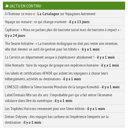
L'ACTU EN CONTINU
À l'honneur ce mois-ci :
La Catalogne
sur Voyageons Autrement
Voyage sur-mesure : ce qui change vraiment
-
il y a 13 jours
Capfrance : « Nous ne parlons plus de tourisme social mais de tourisme à impact »
-
il y a 24 jours
The Swarm Initiative : « La transition écologique ne doit pas rester une intention,
elle doit devenir un outil de gestion pour les hôtels »
-
il y a 1 mois
La Corrèze, un département unique à (re)découvrir absolument !
-
il y a 1 mois
Idée Nomade : faire du voyage de groupe une expérience humaine
-
il y a 1 mois
Ces labels et certifications AFNOR qui aident les voyageurs à choisir leurs
hébergements, activités ou destinations
-
il y a 1 mois
L’UNESCO célèbre la 5ème Journée Mondiale de la langue Kiswahili
-
il y a 1 mois
Label Emmaüs fête ses dix ans : l’improbable pari qui a fait entrer l’économie
solidaire dans l’ère du numérique
-
il y a 1 mois
Les Trophées Horizons reviennent pour une 5ème édition
-
il y a 1 mois
Detour Odyssey : des voyages bas carbone où l’expérience l’emporte sur la
destination
-
il y a 1 mois