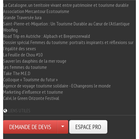
La Catalogne, un territoire vivant entre patrimoine et tourisme durable
Association Mercantour Ecotourisme
Grande Traversée Jura
Saint-Pierre-et-Miquelon : Un Tourisme Durable au Cœur de l'Atlantique
Woofing
Road Trip en Autriche : Alpbach et Bregenzerwald
Dossier spécial Femmes du tourisme: portraits inspirants et réflexions sur
l'égalité des sexes
La Feuille de Chou #10
Sauver les dauphins de la mer rouge
Les femmes du tourisme
Take The M.E.D
Colloque « Tourisme du futur »
Agence de voyage tourisme solidaire - EChangeons le monde
Marketing d'influence et tourisme
Calvi, le Green Orizonte Festival
LIENS UTILES
DEMANDE DE DEVIS
ESPACE PRO