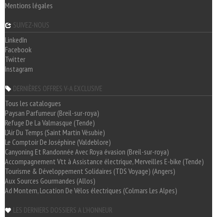
Mentions légales
SUIVEZ-NOUS
LinkedIn
Facebook
Twitter
Instagram
DERNIÈRES OFFRES V-A EXCLUSIVE
Tous les catalogues
Paysan Parfumeur (Breil-sur-roya)
Refuge De La Valmasque (Tende)
L'Air Du Temps (Saint Martin Vésubie)
Le Comptoir De Joséphine (Valdeblore)
Canyoning Et Randonnée Avec Roya évasion (Breil-sur-roya)
Accompagnement Vtt à Assistance électrique, Merveilles E-bike (Tende)
Tourisme & Développement Solidaires (TDS Voyage) (Angers)
Aux Sources Gourmandes (Allos)
Ad Montem, Location De Vélos électriques (Colmars Les Alpes)
LES DERNIERS DOSSIERS A L'HONNEUR