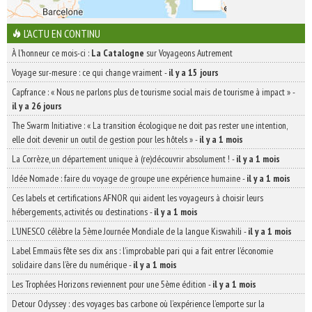
L'ACTU EN CONTINU
À l'honneur ce mois-ci :
La Catalogne
sur Voyageons Autrement
Voyage sur-mesure : ce qui change vraiment
-
il y a 15 jours
Capfrance : « Nous ne parlons plus de tourisme social mais de tourisme à impact »
-
il y a 26 jours
The Swarm Initiative : « La transition écologique ne doit pas rester une intention,
elle doit devenir un outil de gestion pour les hôtels »
-
il y a 1 mois
La Corrèze, un département unique à (re)découvrir absolument !
-
il y a 1 mois
Idée Nomade : faire du voyage de groupe une expérience humaine
-
il y a 1 mois
Ces labels et certifications AFNOR qui aident les voyageurs à choisir leurs
hébergements, activités ou destinations
-
il y a 1 mois
L’UNESCO célèbre la 5ème Journée Mondiale de la langue Kiswahili
-
il y a 1 mois
Label Emmaüs fête ses dix ans : l’improbable pari qui a fait entrer l’économie
solidaire dans l’ère du numérique
-
il y a 1 mois
Les Trophées Horizons reviennent pour une 5ème édition
-
il y a 1 mois
Detour Odyssey : des voyages bas carbone où l’expérience l’emporte sur la