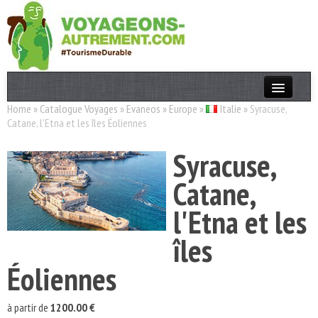
Home
»
Catalogue Voyages
»
Evaneos
»
Europe
»
Italie
»
Syracuse,
Actualités
Catane, l'Etna et les îles Éoliennes
T. Responsable
Syracuse,
Destinations
Catane,
Acteurs
l'Etna et les
Thèmes
îles
OK
Éoliennes
à partir de
1200.00 €