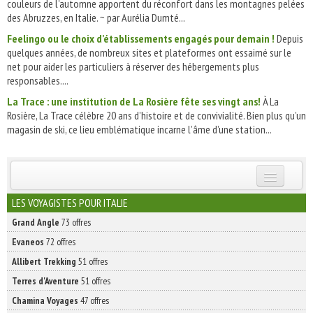
couleurs de l'automne apportent du réconfort dans les montagnes pelées
des Abruzzes, en Italie. ~ par Aurélia Dumté...
Feelingo ou le choix d’établissements engagés pour demain !
Depuis
quelques années, de nombreux sites et plateformes ont essaimé sur le
net pour aider les particuliers à réserver des hébergements plus
responsables....
La Trace : une institution de La Rosière fête ses vingt ans!
À La
Rosière, La Trace célèbre 20 ans d’histoire et de convivialité. Bien plus qu’un
magasin de ski, ce lieu emblématique incarne l’âme d’une station...
INSCRIVEZ-VOUS | ABONNEZ-VOUS
LES VOYAGISTES POUR ITALIE
Grand Angle
73 offres
Evaneos
72 offres
Allibert Trekking
51 offres
Terres d'Aventure
51 offres
Chamina Voyages
47 offres