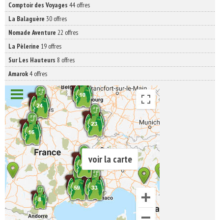
Comptoir des Voyages
44 offres
La Balaguère
30 offres
Nomade Aventure
22 offres
La Pèlerine
19 offres
Sur Les Hauteurs
8 offres
Amarok
4 offres
voir la carte