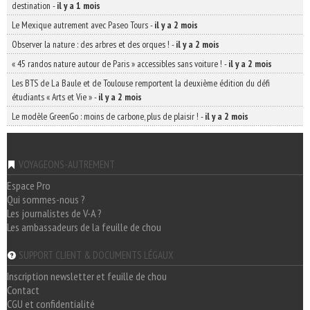
destination
-
il y a 1 mois
Le Mexique autrement avec Paseo Tours
-
il y a 2 mois
Observer la nature : des arbres et des orques !
-
il y a 2 mois
« 45 randos nature autour de Paris » accessibles sans voiture !
-
il y a 2 mois
Les BTS de La Baule et de Toulouse remportent la deuxième édition du défi
étudiants « Arts et Vie »
-
il y a 2 mois
Le modèle GreenGo : moins de carbone, plus de plaisir !
-
il y a 2 mois
VOYAGEONS-AUTREMENT
Espace Pro
Qui sommes-nous ?
Les journalistes de V-A ?
Les ambassadeurs de la feuille de chou
SUPPORT CLIENT & DOCUMENTS LÉGAUX
Inscription newsletter et feuille de chou
Contact
CGU et confidentialité