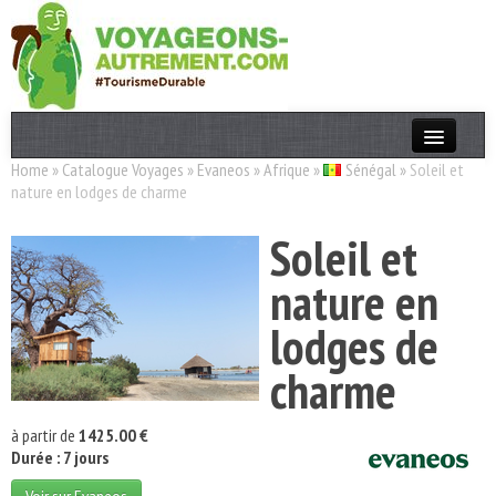
Home
»
Catalogue Voyages
»
Evaneos
»
Afrique
»
Sénégal
»
Soleil et
Actualités
nature en lodges de charme
T. Responsable
Soleil et
Destinations
nature en
Acteurs
lodges de
Thèmes
charme
OK
à partir de
1425.00 €
Durée : 7 jours