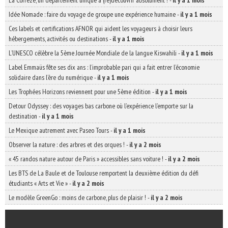
La Corrèze, un département unique à (re)découvrir absolument !
-
il y a 1 mois
Idée Nomade : faire du voyage de groupe une expérience humaine
-
il y a 1 mois
Ces labels et certifications AFNOR qui aident les voyageurs à choisir leurs
hébergements, activités ou destinations
-
il y a 1 mois
L’UNESCO célèbre la 5ème Journée Mondiale de la langue Kiswahili
-
il y a 1 mois
Label Emmaüs fête ses dix ans : l’improbable pari qui a fait entrer l’économie
solidaire dans l’ère du numérique
-
il y a 1 mois
Les Trophées Horizons reviennent pour une 5ème édition
-
il y a 1 mois
Detour Odyssey : des voyages bas carbone où l’expérience l’emporte sur la
destination
-
il y a 1 mois
Le Mexique autrement avec Paseo Tours
-
il y a 1 mois
Observer la nature : des arbres et des orques !
-
il y a 2 mois
« 45 randos nature autour de Paris » accessibles sans voiture !
-
il y a 2 mois
Les BTS de La Baule et de Toulouse remportent la deuxième édition du défi
étudiants « Arts et Vie »
-
il y a 2 mois
Le modèle GreenGo : moins de carbone, plus de plaisir !
-
il y a 2 mois