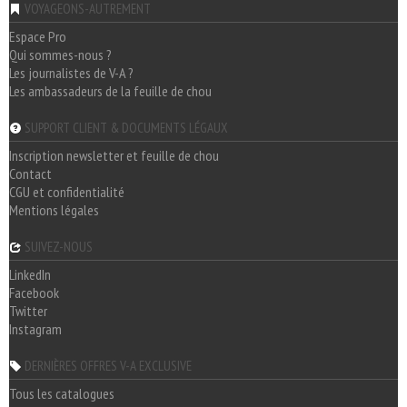
VOYAGEONS-AUTREMENT
Espace Pro
Qui sommes-nous ?
Les journalistes de V-A ?
Les ambassadeurs de la feuille de chou
SUPPORT CLIENT & DOCUMENTS LÉGAUX
Inscription newsletter et feuille de chou
Contact
CGU et confidentialité
Mentions légales
SUIVEZ-NOUS
LinkedIn
Facebook
Twitter
Instagram
DERNIÈRES OFFRES V-A EXCLUSIVE
Tous les catalogues