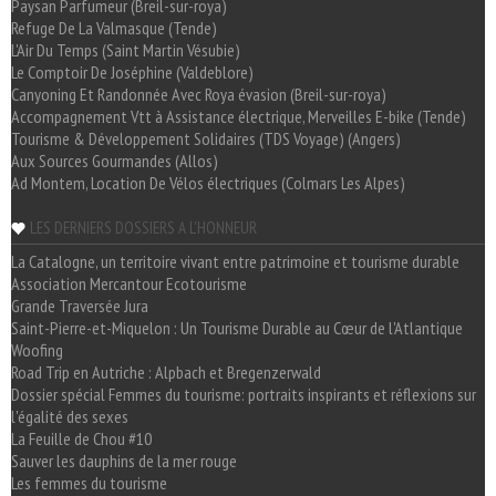
Paysan Parfumeur (Breil-sur-roya)
Refuge De La Valmasque (Tende)
L'Air Du Temps (Saint Martin Vésubie)
Le Comptoir De Joséphine (Valdeblore)
Canyoning Et Randonnée Avec Roya évasion (Breil-sur-roya)
Accompagnement Vtt à Assistance électrique, Merveilles E-bike (Tende)
Tourisme & Développement Solidaires (TDS Voyage) (Angers)
Aux Sources Gourmandes (Allos)
Ad Montem, Location De Vélos électriques (Colmars Les Alpes)
LES DERNIERS DOSSIERS A L'HONNEUR
La Catalogne, un territoire vivant entre patrimoine et tourisme durable
Association Mercantour Ecotourisme
Grande Traversée Jura
Saint-Pierre-et-Miquelon : Un Tourisme Durable au Cœur de l'Atlantique
Woofing
Road Trip en Autriche : Alpbach et Bregenzerwald
Dossier spécial Femmes du tourisme: portraits inspirants et réflexions sur
l'égalité des sexes
La Feuille de Chou #10
Sauver les dauphins de la mer rouge
Les femmes du tourisme