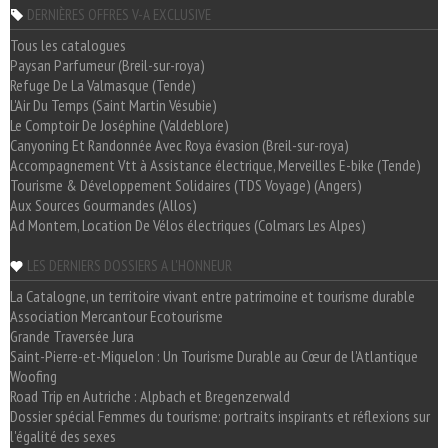
DERNIÈRES OFFRES V-A EXCLUSIVE
Tous les catalogues
Paysan Parfumeur (Breil-sur-roya)
Refuge De La Valmasque (Tende)
L'Air Du Temps (Saint Martin Vésubie)
Le Comptoir De Joséphine (Valdeblore)
Canyoning Et Randonnée Avec Roya évasion (Breil-sur-roya)
Accompagnement Vtt à Assistance électrique, Merveilles E-bike (Tende)
Tourisme & Développement Solidaires (TDS Voyage) (Angers)
Aux Sources Gourmandes (Allos)
Ad Montem, Location De Vélos électriques (Colmars Les Alpes)
LES DERNIERS DOSSIERS A L'HONNEUR
La Catalogne, un territoire vivant entre patrimoine et tourisme durable
Association Mercantour Ecotourisme
Grande Traversée Jura
Saint-Pierre-et-Miquelon : Un Tourisme Durable au Cœur de l'Atlantique
Woofing
Road Trip en Autriche : Alpbach et Bregenzerwald
Dossier spécial Femmes du tourisme: portraits inspirants et réflexions sur
l'égalité des sexes