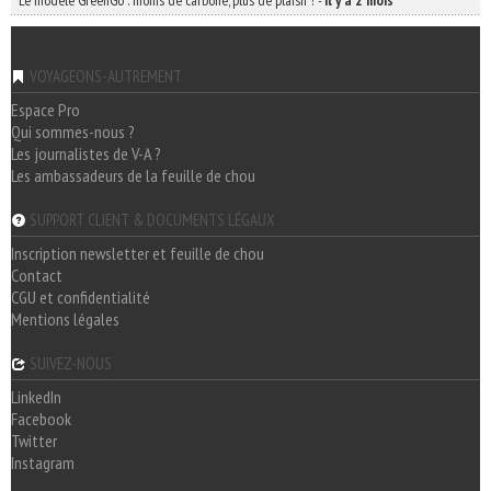
Le modèle GreenGo : moins de carbone, plus de plaisir !
-
il y a 2 mois
VOYAGEONS-AUTREMENT
Espace Pro
Qui sommes-nous ?
Les journalistes de V-A ?
Les ambassadeurs de la feuille de chou
SUPPORT CLIENT & DOCUMENTS LÉGAUX
Inscription newsletter et feuille de chou
Contact
CGU et confidentialité
Mentions légales
SUIVEZ-NOUS
LinkedIn
Facebook
Twitter
Instagram