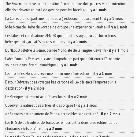
The Swarm Initiative : « La transition écologique ne doit pas rester une intention,
elle doit devenir un outil de gestion pour les hôtels »
-
il y a 1 mois
La Corrèze, un département unique à (re)découvrir absolument !
-
il y a 1 mois
Idée Nomade : faire du voyage de groupe une expérience humaine
-
il y a 1 mois
Ces labels et certifications AFNOR qui aident les voyageurs à choisir leurs
hébergements, activités ou destinations
-
il y a 1 mois
L’UNESCO célèbre la 5ème Journée Mondiale de la langue Kiswahili
-
il y a 1 mois
Label Emmaüs fête ses dix ans : l’improbable pari qui a fait entrer l’économie
solidaire dans l’ère du numérique
-
il y a 1 mois
Les Trophées Horizons reviennent pour une 5ème édition
-
il y a 1 mois
Detour Odyssey : des voyages bas carbone où l’expérience l’emporte sur la
destination
-
il y a 2 mois
Le Mexique autrement avec Paseo Tours
-
il y a 2 mois
Observer la nature : des arbres et des orques !
-
il y a 2 mois
« 45 randos nature autour de Paris » accessibles sans voiture !
-
il y a 2 mois
Les BTS de La Baule et de Toulouse remportent la deuxième édition du défi
étudiants « Arts et Vie »
-
il y a 2 mois