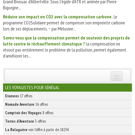
Grand Bivouac d’Albertville. Sous l’égide d’ATR et animée par Pierre
Bigorgne...
Réduire son impact en CO2 avec la compensation carbone.
Le
programme CO2Solidaire permet de compenser son empreinte carbone
lors de ses déplacements. ~ par Mélusine...
Savez-vous que la compensation permet de soutenir des projets de
lutte contre le réchauffement climatique ?
la compensation ne
résout pas entièrement le problème de la pollution, permet également
d'améliorer les...
INSCRIVEZ-VOUS | ABONNEZ-VOUS
LES VOYAGISTES POUR SÉNÉGAL
Evaneos
17 offres
Nomade Aventure
16 offres
Comptoir des Voyages
8 offres
Terres d'Aventure
5 offres
La Balaguère
voir l'offre à partir de 1825€