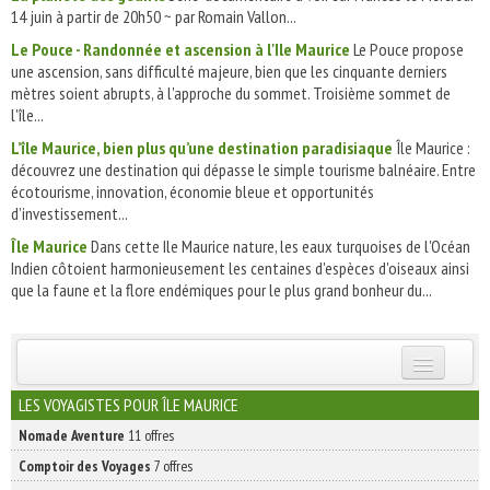
14 juin à partir de 20h50 ~ par Romain Vallon...
Le Pouce - Randonnée et ascension à l'Ile Maurice
Le Pouce propose
une ascension, sans difficulté majeure, bien que les cinquante derniers
mètres soient abrupts, à l'approche du sommet. Troisième sommet de
l'île...
L’île Maurice, bien plus qu’une destination paradisiaque
Île Maurice :
découvrez une destination qui dépasse le simple tourisme balnéaire. Entre
écotourisme, innovation, économie bleue et opportunités
d’investissement...
Île Maurice
Dans cette Ile Maurice nature, les eaux turquoises de l'Océan
Indien côtoient harmonieusement les centaines d'espèces d'oiseaux ainsi
que la faune et la flore endémiques pour le plus grand bonheur du...
INSCRIVEZ-VOUS | ABONNEZ-VOUS
LES VOYAGISTES POUR ÎLE MAURICE
Nomade Aventure
11 offres
Comptoir des Voyages
7 offres