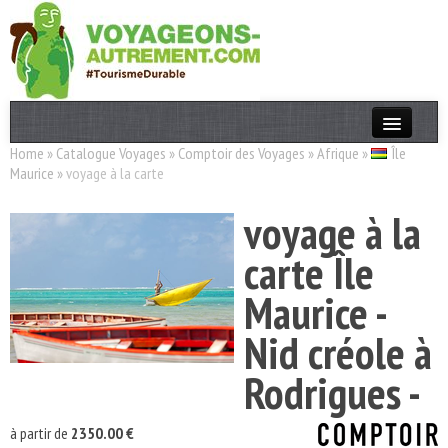
Home
»
Catalogue Voyages
»
Comptoir des Voyages
»
Afrique
»
Île
Actualités
Maurice
»
voyage à la carte
T. Responsable
voyage à la
Destinations
carte Île
Acteurs
Maurice -
Thèmes
Nid créole à
OK
Rodrigues -
à partir de
2350.00 €