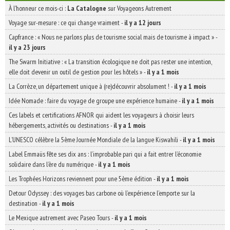
À l'honneur ce mois-ci :
La Catalogne
sur Voyageons Autrement
Voyage sur-mesure : ce qui change vraiment
-
il y a 12 jours
Capfrance : « Nous ne parlons plus de tourisme social mais de tourisme à impact »
-
il y a 23 jours
The Swarm Initiative : « La transition écologique ne doit pas rester une intention,
elle doit devenir un outil de gestion pour les hôtels »
-
il y a 1 mois
La Corrèze, un département unique à (re)découvrir absolument !
-
il y a 1 mois
Idée Nomade : faire du voyage de groupe une expérience humaine
-
il y a 1 mois
Ces labels et certifications AFNOR qui aident les voyageurs à choisir leurs
hébergements, activités ou destinations
-
il y a 1 mois
L’UNESCO célèbre la 5ème Journée Mondiale de la langue Kiswahili
-
il y a 1 mois
Label Emmaüs fête ses dix ans : l’improbable pari qui a fait entrer l’économie
solidaire dans l’ère du numérique
-
il y a 1 mois
Les Trophées Horizons reviennent pour une 5ème édition
-
il y a 1 mois
Detour Odyssey : des voyages bas carbone où l’expérience l’emporte sur la
destination
-
il y a 1 mois
Le Mexique autrement avec Paseo Tours
-
il y a 1 mois