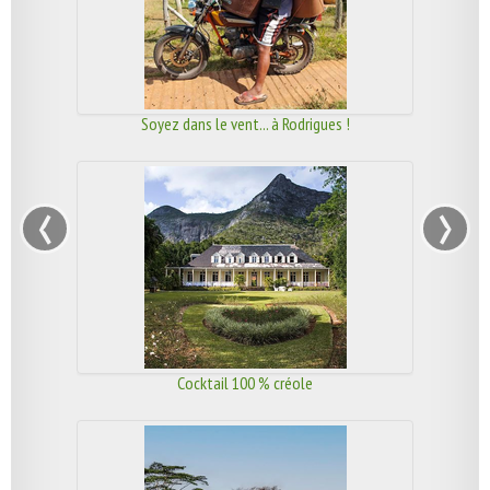
Soyez dans le vent... à Rodrigues !
‹
›
Cocktail 100 % créole