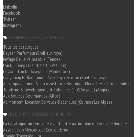
LinkedIn
Facebook
Twitter
Instagram
DERNIÈRES OFFRES V-A EXCLUSIVE
Tous les catalogues
Paysan Parfumeur (Breil-sur-roya)
Refuge De La Valmasque (Tende)
L'Air Du Temps (Saint Martin Vésubie)
Le Comptoir De Joséphine (Valdeblore)
Canyoning Et Randonnée Avec Roya évasion (Breil-sur-roya)
Accompagnement Vtt à Assistance électrique, Merveilles E-bike (Tende)
Tourisme & Développement Solidaires (TDS Voyage) (Angers)
Aux Sources Gourmandes (Allos)
Ad Montem, Location De Vélos électriques (Colmars Les Alpes)
LES DERNIERS DOSSIERS A L'HONNEUR
La Catalogne, un territoire vivant entre patrimoine et tourisme durable
Association Mercantour Ecotourisme
Grande Traversée Jura