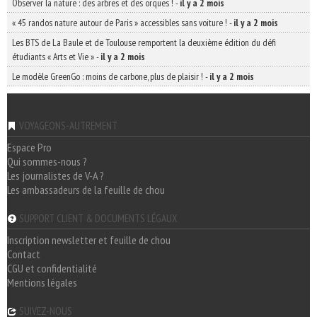
Observer la nature : des arbres et des orques !
-
il y a 2 mois
« 45 randos nature autour de Paris » accessibles sans voiture !
-
il y a 2 mois
Les BTS de La Baule et de Toulouse remportent la deuxième édition du défi
étudiants « Arts et Vie »
-
il y a 2 mois
Le modèle GreenGo : moins de carbone, plus de plaisir !
-
il y a 2 mois
VOYAGEONS-AUTREMENT
Espace Pro
Qui sommes-nous ?
Les journalistes de V-A ?
Les ambassadeurs de la feuille de chou
SUPPORT CLIENT & DOCUMENTS LÉGAUX
Inscription newsletter et feuille de chou
Contact
CGU et confidentialité
Mentions légales
SUIVEZ-NOUS