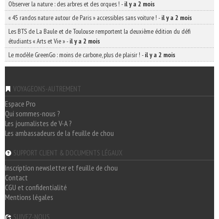
Observer la nature : des arbres et des orques !
-
il y a 2 mois
« 45 randos nature autour de Paris » accessibles sans voiture !
-
il y a 2 mois
Les BTS de La Baule et de Toulouse remportent la deuxième édition du défi
étudiants « Arts et Vie »
-
il y a 2 mois
Le modèle GreenGo : moins de carbone, plus de plaisir !
-
il y a 2 mois
VOYAGEONS-AUTREMENT
Espace Pro
Qui sommes-nous ?
Les journalistes de V-A ?
Les ambassadeurs de la feuille de chou
SUPPORT CLIENT & DOCUMENTS LÉGAUX
Inscription newsletter et feuille de chou
Contact
CGU et confidentialité
Mentions légales
SUIVEZ-NOUS