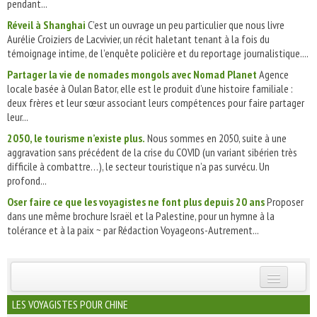
pendant...
Réveil à Shanghai
C’est un ouvrage un peu particulier que nous livre
Aurélie Croiziers de Lacvivier, un récit haletant tenant à la fois du
témoignage intime, de l’enquête policière et du reportage journalistique....
Partager la vie de nomades mongols avec Nomad Planet
Agence
locale basée à Oulan Bator, elle est le produit d’une histoire familiale :
deux frères et leur sœur associant leurs compétences pour faire partager
leur...
2050, le tourisme n’existe plus.
Nous sommes en 2050, suite à une
aggravation sans précédent de la crise du COVID (un variant sibérien très
difficile à combattre…), le secteur touristique n’a pas survécu. Un
profond...
Oser faire ce que les voyagistes ne font plus depuis 20 ans
Proposer
dans une même brochure Israël et la Palestine, pour un hymne à la
tolérance et à la paix ~ par Rédaction Voyageons-Autrement...
INSCRIVEZ-VOUS | ABONNEZ-VOUS
LES VOYAGISTES POUR CHINE