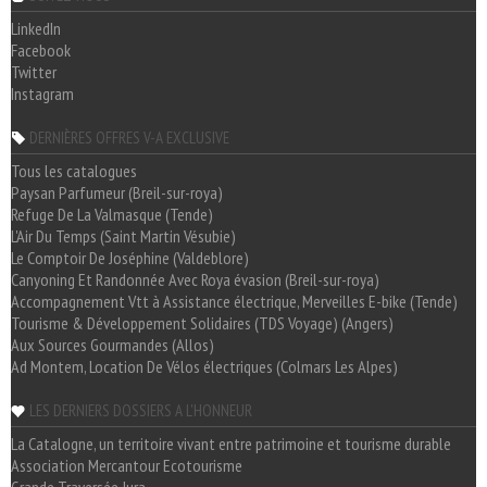
LinkedIn
Facebook
Twitter
Instagram
DERNIÈRES OFFRES V-A EXCLUSIVE
Tous les catalogues
Paysan Parfumeur (Breil-sur-roya)
Refuge De La Valmasque (Tende)
L'Air Du Temps (Saint Martin Vésubie)
Le Comptoir De Joséphine (Valdeblore)
Canyoning Et Randonnée Avec Roya évasion (Breil-sur-roya)
Accompagnement Vtt à Assistance électrique, Merveilles E-bike (Tende)
Tourisme & Développement Solidaires (TDS Voyage) (Angers)
Aux Sources Gourmandes (Allos)
Ad Montem, Location De Vélos électriques (Colmars Les Alpes)
LES DERNIERS DOSSIERS A L'HONNEUR
La Catalogne, un territoire vivant entre patrimoine et tourisme durable
Association Mercantour Ecotourisme