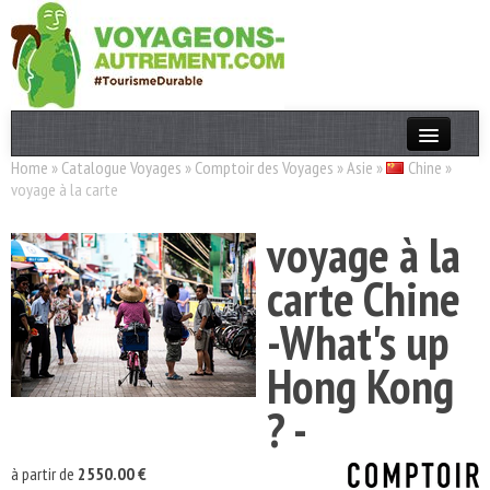
Home
»
Catalogue Voyages
»
Comptoir des Voyages
»
Asie
»
Chine
»
Actualités
voyage à la carte
T. Responsable
voyage à la
Destinations
carte Chine
Acteurs
-What's up
Thèmes
Hong Kong
OK
? -
à partir de
2550.00 €