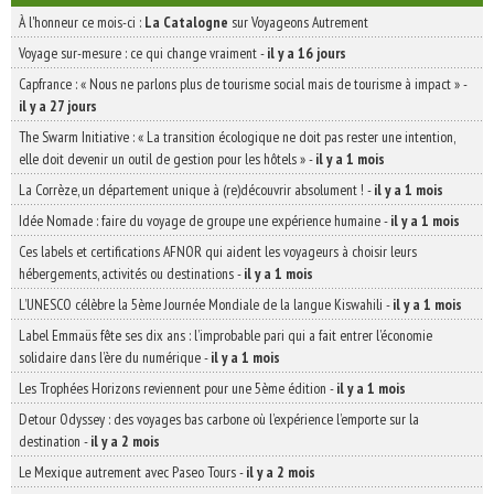
À l'honneur ce mois-ci :
La Catalogne
sur Voyageons Autrement
Voyage sur-mesure : ce qui change vraiment
-
il y a 16 jours
Capfrance : « Nous ne parlons plus de tourisme social mais de tourisme à impact »
-
il y a 27 jours
The Swarm Initiative : « La transition écologique ne doit pas rester une intention,
elle doit devenir un outil de gestion pour les hôtels »
-
il y a 1 mois
La Corrèze, un département unique à (re)découvrir absolument !
-
il y a 1 mois
Idée Nomade : faire du voyage de groupe une expérience humaine
-
il y a 1 mois
Ces labels et certifications AFNOR qui aident les voyageurs à choisir leurs
hébergements, activités ou destinations
-
il y a 1 mois
L’UNESCO célèbre la 5ème Journée Mondiale de la langue Kiswahili
-
il y a 1 mois
Label Emmaüs fête ses dix ans : l’improbable pari qui a fait entrer l’économie
solidaire dans l’ère du numérique
-
il y a 1 mois
Les Trophées Horizons reviennent pour une 5ème édition
-
il y a 1 mois
Detour Odyssey : des voyages bas carbone où l’expérience l’emporte sur la
destination
-
il y a 2 mois
Le Mexique autrement avec Paseo Tours
-
il y a 2 mois