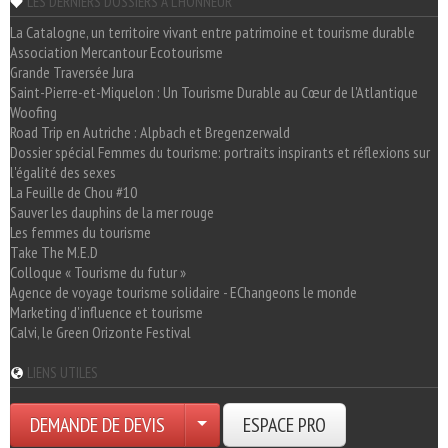
LES DERNIERS DOSSIERS A L'HONNEUR
La Catalogne, un territoire vivant entre patrimoine et tourisme durable
Association Mercantour Ecotourisme
Grande Traversée Jura
Saint-Pierre-et-Miquelon : Un Tourisme Durable au Cœur de l'Atlantique
Woofing
Road Trip en Autriche : Alpbach et Bregenzerwald
Dossier spécial Femmes du tourisme: portraits inspirants et réflexions sur
l'égalité des sexes
La Feuille de Chou #10
Sauver les dauphins de la mer rouge
Les femmes du tourisme
Take The M.E.D
Colloque « Tourisme du futur »
Agence de voyage tourisme solidaire - EChangeons le monde
Marketing d'influence et tourisme
Calvi, le Green Orizonte Festival
LIENS UTILES
DEMANDE DE DEVIS
ESPACE PRO