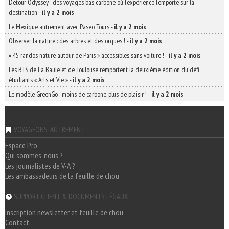
Detour Odyssey : des voyages bas carbone où l’expérience l’emporte sur la
destination
-
il y a 2 mois
Le Mexique autrement avec Paseo Tours
-
il y a 2 mois
Observer la nature : des arbres et des orques !
-
il y a 2 mois
« 45 randos nature autour de Paris » accessibles sans voiture !
-
il y a 2 mois
Les BTS de La Baule et de Toulouse remportent la deuxième édition du défi
étudiants « Arts et Vie »
-
il y a 2 mois
Le modèle GreenGo : moins de carbone, plus de plaisir !
-
il y a 2 mois
VOYAGEONS-AUTREMENT
Espace Pro
Qui sommes-nous ?
Les journalistes de V-A ?
Les ambassadeurs de la feuille de chou
SUPPORT CLIENT & DOCUMENTS LÉGAUX
Inscription newsletter et feuille de chou
Contact