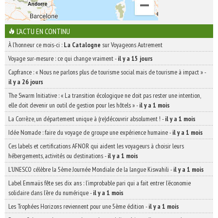
L'ACTU EN CONTINU
À l'honneur ce mois-ci :
La Catalogne
sur Voyageons Autrement
Voyage sur-mesure : ce qui change vraiment
-
il y a 15 jours
Capfrance : « Nous ne parlons plus de tourisme social mais de tourisme à impact »
-
il y a 26 jours
The Swarm Initiative : « La transition écologique ne doit pas rester une intention,
elle doit devenir un outil de gestion pour les hôtels »
-
il y a 1 mois
La Corrèze, un département unique à (re)découvrir absolument !
-
il y a 1 mois
Idée Nomade : faire du voyage de groupe une expérience humaine
-
il y a 1 mois
Ces labels et certifications AFNOR qui aident les voyageurs à choisir leurs
hébergements, activités ou destinations
-
il y a 1 mois
L’UNESCO célèbre la 5ème Journée Mondiale de la langue Kiswahili
-
il y a 1 mois
Label Emmaüs fête ses dix ans : l’improbable pari qui a fait entrer l’économie
solidaire dans l’ère du numérique
-
il y a 1 mois
Les Trophées Horizons reviennent pour une 5ème édition
-
il y a 1 mois