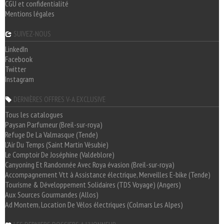
CGU et confidentialité
Mentions légales
SUIVEZ-NOUS
LinkedIn
Facebook
Twitter
Instagram
DERNIÈRES OFFRES V-A EXCLUSIVE
Tous les catalogues
Paysan Parfumeur (Breil-sur-roya)
Refuge De La Valmasque (Tende)
L'Air Du Temps (Saint Martin Vésubie)
Le Comptoir De Joséphine (Valdeblore)
Canyoning Et Randonnée Avec Roya évasion (Breil-sur-roya)
Accompagnement Vtt à Assistance électrique, Merveilles E-bike (Tende)
Tourisme & Développement Solidaires (TDS Voyage) (Angers)
Aux Sources Gourmandes (Allos)
Ad Montem, Location De Vélos électriques (Colmars Les Alpes)