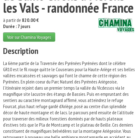
les Vals - randonnée France
à partir de
820.00 €
Durée : 7 jours
Voir sur Chamina Voyages
Description
La 6ème partie de la Traversée des Pyrénées Pyrénées dont le célèbre
GR10 est le fil rouge quitte le Couserans pour la Haute-Ariège et ses belles
vallées encaissées et sauvages qui font le charme de cette région des
Pyrénées. En plein coeur du Parc Naturel des Pyrénées Ariégeoise,
l'itinéraire rejoint dans un premier temps la vallée du Vicdessos via le
magnifique site lacustre des étangs de Bassies. Puis en empruntant des
sentiers au caractère montagnard affirmé, vous atteindrez le refuge
Fourcat, plus haut refuge gardé d'Ariège, posé au centre d'un splendide
décor de haute montagne et de lacs. Le parcours perd ensuite de l'altitude
pour traverser des milieux forestiers dominés par de hauts plateaux
d'estives tels que le Pla de Montcamp et le plateau de Beille. Ces derniers
constituent de magnifiques belvédères sur la montagne Ariégeoise. Vous
retrouverez à nouveau une belle ambiance montagnarde en accédant au