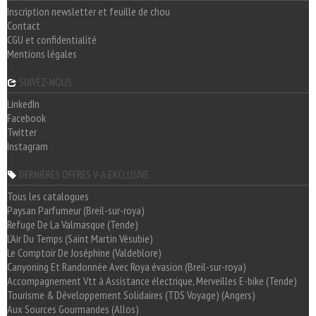
Inscription newsletter et feuille de chou
Contact
CGU et confidentialité
Mentions légales
SUIVEZ-NOUS
LinkedIn
Facebook
Twitter
Instagram
DERNIÈRES OFFRES V-A EXCLUSIVE
Tous les catalogues
Paysan Parfumeur (Breil-sur-roya)
Refuge De La Valmasque (Tende)
L'Air Du Temps (Saint Martin Vésubie)
Le Comptoir De Joséphine (Valdeblore)
Canyoning Et Randonnée Avec Roya évasion (Breil-sur-roya)
Accompagnement Vtt à Assistance électrique, Merveilles E-bike (Tende)
Tourisme & Développement Solidaires (TDS Voyage) (Angers)
Aux Sources Gourmandes (Allos)