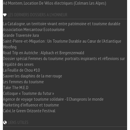
Ad Montem, Location De Vélos électriques (Colmars Les Alpes)
LES DERNIERS DOSSIERS A L'HONNEUR
La Catalogne, un territoire vivant entre patrimoine et tourisme durable
Association Mercantour Ecotourisme
Grande Traversée Jura
Saint-Pierre-et-Miquelon : Un Tourisme Durable au Cœur de l'Atlantique
Woofing
Road Trip en Autriche : Alpbach et Bregenzerwald
Dossier spécial Femmes du tourisme: portraits inspirants et réflexions sur
l'égalité des sexes
La Feuille de Chou #10
Sauver les dauphins de la mer rouge
Les femmes du tourisme
Take The M.E.D
Colloque « Tourisme du futur »
Agence de voyage tourisme solidaire - EChangeons le monde
Marketing d'influence et tourisme
Calvi, le Green Orizonte Festival
LIENS UTILES