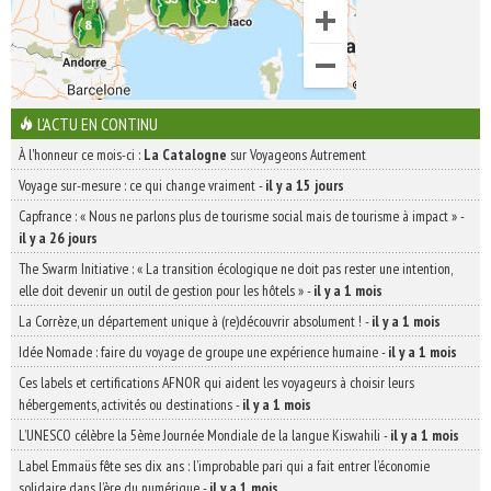
L'ACTU EN CONTINU
À l'honneur ce mois-ci :
La Catalogne
sur Voyageons Autrement
Voyage sur-mesure : ce qui change vraiment
-
il y a 15 jours
Capfrance : « Nous ne parlons plus de tourisme social mais de tourisme à impact »
-
il y a 26 jours
The Swarm Initiative : « La transition écologique ne doit pas rester une intention,
elle doit devenir un outil de gestion pour les hôtels »
-
il y a 1 mois
La Corrèze, un département unique à (re)découvrir absolument !
-
il y a 1 mois
Idée Nomade : faire du voyage de groupe une expérience humaine
-
il y a 1 mois
Ces labels et certifications AFNOR qui aident les voyageurs à choisir leurs
hébergements, activités ou destinations
-
il y a 1 mois
L’UNESCO célèbre la 5ème Journée Mondiale de la langue Kiswahili
-
il y a 1 mois
Label Emmaüs fête ses dix ans : l’improbable pari qui a fait entrer l’économie
solidaire dans l’ère du numérique
-
il y a 1 mois