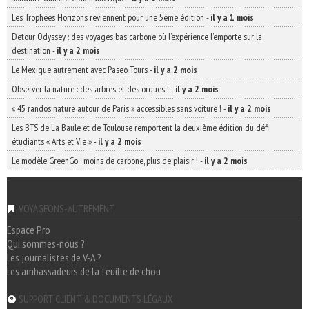
Les Trophées Horizons reviennent pour une 5ème édition
-
il y a 1 mois
Detour Odyssey : des voyages bas carbone où l’expérience l’emporte sur la
destination
-
il y a 2 mois
Le Mexique autrement avec Paseo Tours
-
il y a 2 mois
Observer la nature : des arbres et des orques !
-
il y a 2 mois
« 45 randos nature autour de Paris » accessibles sans voiture !
-
il y a 2 mois
Les BTS de La Baule et de Toulouse remportent la deuxième édition du défi
étudiants « Arts et Vie »
-
il y a 2 mois
Le modèle GreenGo : moins de carbone, plus de plaisir !
-
il y a 2 mois
VOYAGEONS-AUTREMENT
Espace Pro
Qui sommes-nous ?
Les journalistes de V-A ?
Les ambassadeurs de la feuille de chou
SUPPORT CLIENT & DOCUMENTS LÉGAUX