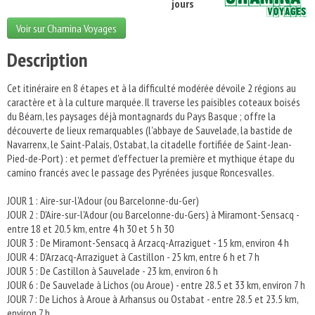
jours
Voir sur Chamina Voyages
Description
Cet itinéraire en 8 étapes et à la difficulté modérée dévoile 2 régions au
caractère et à la culture marquée. Il traverse les paisibles coteaux boisés
du Béarn, les paysages déjà montagnards du Pays Basque ; offre la
découverte de lieux remarquables (l'abbaye de Sauvelade, la bastide de
Navarrenx, le Saint-Palais, Ostabat, la citadelle fortifiée de Saint-Jean-
Pied-de-Port) : et permet d'effectuer la première et mythique étape du
camino francés avec le passage des Pyrénées jusque Roncesvalles.
JOUR 1 : Aire-sur-l'Adour (ou Barcelonne-du-Ger)
JOUR 2 : D'Aire-sur-l'Adour (ou Barcelonne-du-Gers) à Miramont-Sensacq -
entre 18 et 20.5 km, entre 4 h 30 et 5 h 30
JOUR 3 : De Miramont-Sensacq à Arzacq-Arraziguet - 15 km, environ 4 h
JOUR 4 : D'Arzacq-Arraziguet à Castillon - 25 km, entre 6 h et 7 h
JOUR 5 : De Castillon à Sauvelade - 23 km, environ 6 h
JOUR 6 : De Sauvelade à Lichos (ou Aroue) - entre 28.5 et 33 km, environ 7 h
JOUR 7 : De Lichos à Aroue à Arhansus ou Ostabat - entre 28.5 et 23.5 km,
environ 7 h