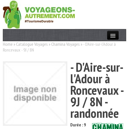
Home
»
Catalogue Voyages
»
Chamina Voyages
»
- D'Aire-sur-l'Adour à
Actualités
Roncevaux - 9J / 8N
T. Responsable
- D'Aire-sur-
Destinations
l'Adour à
Acteurs
Roncevaux -
Thèmes
9J / 8N -
OK
randonnée
Durée : 9