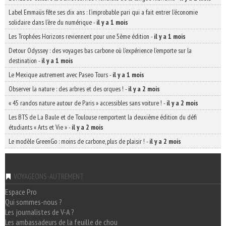
Label Emmaüs fête ses dix ans : l’improbable pari qui a fait entrer l’économie
solidaire dans l’ère du numérique
-
il y a 1 mois
Les Trophées Horizons reviennent pour une 5ème édition
-
il y a 1 mois
Detour Odyssey : des voyages bas carbone où l’expérience l’emporte sur la
destination
-
il y a 1 mois
Le Mexique autrement avec Paseo Tours
-
il y a 1 mois
Observer la nature : des arbres et des orques !
-
il y a 2 mois
« 45 randos nature autour de Paris » accessibles sans voiture !
-
il y a 2 mois
Les BTS de La Baule et de Toulouse remportent la deuxième édition du défi
étudiants « Arts et Vie »
-
il y a 2 mois
Le modèle GreenGo : moins de carbone, plus de plaisir !
-
il y a 2 mois
VOYAGEONS-AUTREMENT
Espace Pro
Qui sommes-nous ?
Les journalistes de V-A ?
Les ambassadeurs de la feuille de chou