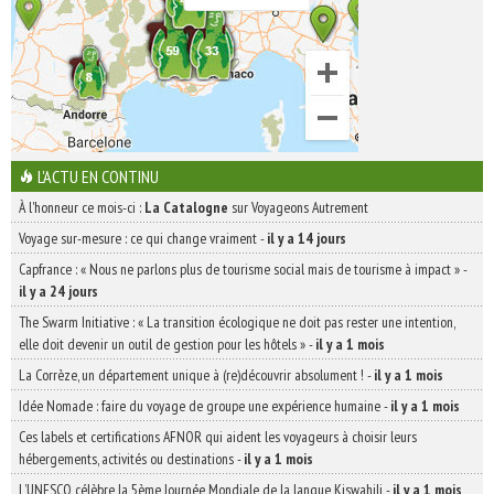
L'ACTU EN CONTINU
À l'honneur ce mois-ci :
La Catalogne
sur Voyageons Autrement
Voyage sur-mesure : ce qui change vraiment
-
il y a 14 jours
Capfrance : « Nous ne parlons plus de tourisme social mais de tourisme à impact »
-
il y a 24 jours
The Swarm Initiative : « La transition écologique ne doit pas rester une intention,
elle doit devenir un outil de gestion pour les hôtels »
-
il y a 1 mois
La Corrèze, un département unique à (re)découvrir absolument !
-
il y a 1 mois
Idée Nomade : faire du voyage de groupe une expérience humaine
-
il y a 1 mois
Ces labels et certifications AFNOR qui aident les voyageurs à choisir leurs
hébergements, activités ou destinations
-
il y a 1 mois
L’UNESCO célèbre la 5ème Journée Mondiale de la langue Kiswahili
-
il y a 1 mois