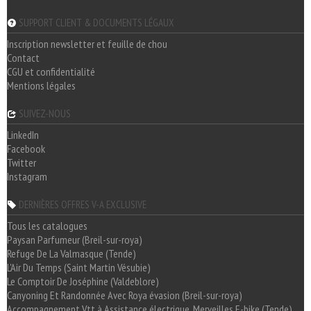
SUPPORT CLIENT & DOCUMENTS LÉGAUX
Inscription newsletter et feuille de chou
Contact
CGU et confidentialité
Mentions légales
SUIVEZ-NOUS
LinkedIn
Facebook
Twitter
Instagram
DERNIÈRES OFFRES V-A EXCLUSIVE
Tous les catalogues
Paysan Parfumeur (Breil-sur-roya)
Refuge De La Valmasque (Tende)
L'Air Du Temps (Saint Martin Vésubie)
Le Comptoir De Joséphine (Valdeblore)
Canyoning Et Randonnée Avec Roya évasion (Breil-sur-roya)
Accompagnement Vtt à Assistance électrique, Merveilles E-bike (Tende)