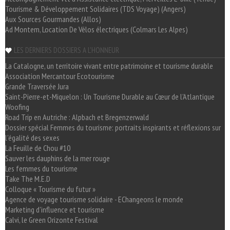
Tourisme & Développement Solidaires (TDS Voyage) (Angers)
Aux Sources Gourmandes (Allos)
Ad Montem, Location De Vélos électriques (Colmars Les Alpes)
LES DERNIERS DOSSIERS A L'HONNEUR
La Catalogne, un territoire vivant entre patrimoine et tourisme durable
Association Mercantour Ecotourisme
Grande Traversée Jura
Saint-Pierre-et-Miquelon : Un Tourisme Durable au Cœur de l'Atlantique
Woofing
Road Trip en Autriche : Alpbach et Bregenzerwald
Dossier spécial Femmes du tourisme: portraits inspirants et réflexions sur
l'égalité des sexes
La Feuille de Chou #10
Sauver les dauphins de la mer rouge
Les femmes du tourisme
Take The M.E.D
Colloque « Tourisme du futur »
Agence de voyage tourisme solidaire - EChangeons le monde
Marketing d'influence et tourisme
Calvi, le Green Orizonte Festival