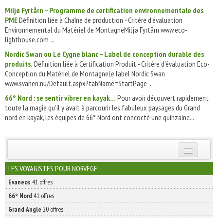
Miljø Fyrtårn – Programme de certification environnementale des
PME
Définition liée à Chaîne de production - Critère d'évaluation
Environnemental du Matériel de MontagneMiljø Fyrtårn www.eco-
lighthouse.com ...
Nordic Swan ou Le Cygne blanc – Label de conception durable des
produits.
Définition liée à Certification Produit - Critère d'évaluation Eco-
Conception du Matériel de MontagneLe label Nordic Swan
www.svanen.nu/Default.aspx?tabName=StartPage ...
66° Nord : se sentir vibrer en kayak…
Pour avoir découvert rapidement
toute la magie qu’il y avait à parcourir les fabuleux paysages du Grand
nord en kayak, les équipes de 66° Nord ont concocté une quinzaine...
INSCRIVEZ-VOUS | ABONNEZ-VOUS
LES VOYAGISTES POUR NORVÈGE
Evaneos
41 offres
66° Nord
41 offres
Grand Angle
20 offres