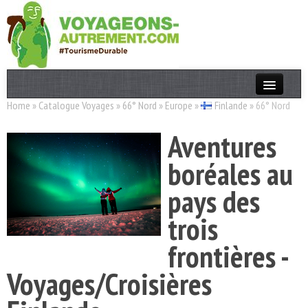
Home
»
Catalogue Voyages
»
66° Nord
»
Europe
»
Finlande
»
66° Nord
Actualités
Aventures
T. Responsable
boréales au
Destinations
pays des
Acteurs
trois
Thèmes
frontières -
OK
Voyages/Croisières