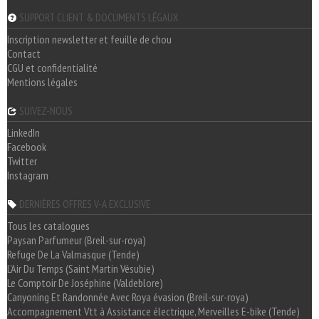
SUPPORT CLIENT & DOCUMENTS LÉGAUX
Inscription newsletter et feuille de chou
Contact
CGU et confidentialité
Mentions légales
SUIVEZ-NOUS
LinkedIn
Facebook
Twitter
Instagram
DERNIÈRES OFFRES V-A EXCLUSIVE
Tous les catalogues
Paysan Parfumeur (Breil-sur-roya)
Refuge De La Valmasque (Tende)
L'Air Du Temps (Saint Martin Vésubie)
Le Comptoir De Joséphine (Valdeblore)
Canyoning Et Randonnée Avec Roya évasion (Breil-sur-roya)
Accompagnement Vtt à Assistance électrique, Merveilles E-bike (Tende)