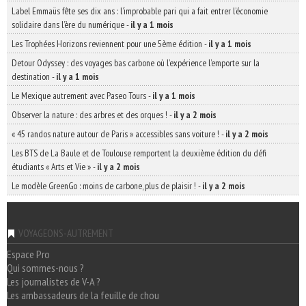
Label Emmaüs fête ses dix ans : l’improbable pari qui a fait entrer l’économie
solidaire dans l’ère du numérique
-
il y a 1 mois
Les Trophées Horizons reviennent pour une 5ème édition
-
il y a 1 mois
Detour Odyssey : des voyages bas carbone où l’expérience l’emporte sur la
destination
-
il y a 1 mois
Le Mexique autrement avec Paseo Tours
-
il y a 1 mois
Observer la nature : des arbres et des orques !
-
il y a 2 mois
« 45 randos nature autour de Paris » accessibles sans voiture !
-
il y a 2 mois
Les BTS de La Baule et de Toulouse remportent la deuxième édition du défi
étudiants « Arts et Vie »
-
il y a 2 mois
Le modèle GreenGo : moins de carbone, plus de plaisir !
-
il y a 2 mois
VOYAGEONS-AUTREMENT
Espace Pro
Qui sommes-nous ?
Les journalistes de V-A ?
Les ambassadeurs de la feuille de chou