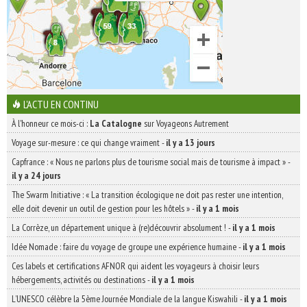
L'ACTU EN CONTINU
À l'honneur ce mois-ci :
La Catalogne
sur Voyageons Autrement
Voyage sur-mesure : ce qui change vraiment
-
il y a 13 jours
Capfrance : « Nous ne parlons plus de tourisme social mais de tourisme à impact »
-
il y a 24 jours
The Swarm Initiative : « La transition écologique ne doit pas rester une intention,
elle doit devenir un outil de gestion pour les hôtels »
-
il y a 1 mois
La Corrèze, un département unique à (re)découvrir absolument !
-
il y a 1 mois
Idée Nomade : faire du voyage de groupe une expérience humaine
-
il y a 1 mois
Ces labels et certifications AFNOR qui aident les voyageurs à choisir leurs
hébergements, activités ou destinations
-
il y a 1 mois
L’UNESCO célèbre la 5ème Journée Mondiale de la langue Kiswahili
-
il y a 1 mois