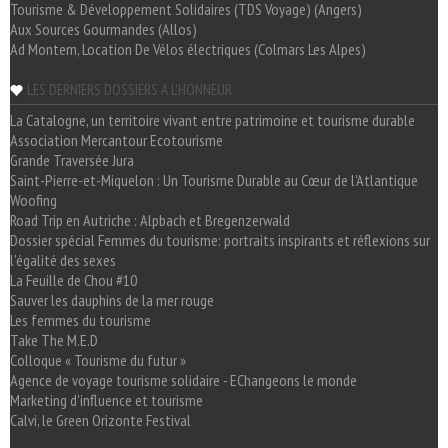
Tourisme & Développement Solidaires (TDS Voyage) (Angers)
Aux Sources Gourmandes (Allos)
Ad Montem, Location De Vélos électriques (Colmars Les Alpes)
LES DERNIERS DOSSIERS A L'HONNEUR
La Catalogne, un territoire vivant entre patrimoine et tourisme durable
Association Mercantour Ecotourisme
Grande Traversée Jura
Saint-Pierre-et-Miquelon : Un Tourisme Durable au Cœur de l'Atlantique
Woofing
Road Trip en Autriche : Alpbach et Bregenzerwald
Dossier spécial Femmes du tourisme: portraits inspirants et réflexions sur
l'égalité des sexes
La Feuille de Chou #10
Sauver les dauphins de la mer rouge
Les femmes du tourisme
Take The M.E.D
Colloque « Tourisme du futur »
Agence de voyage tourisme solidaire - EChangeons le monde
Marketing d'influence et tourisme
Calvi, le Green Orizonte Festival