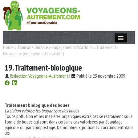
Home
»
Tourisme Durable
»
Engagements Stations
»
Traitement-
Actualités
biologique (engagements station)
T. Responsable
19. Traitement-biologique
Destinations
Rédaction Voyageons-Autrement
|
Publié le 23 novembre 2009
Acteurs
Thèmes
Traitement biologique des boues
La station valorise les biogaz issus des boues
OK
Toute pollution et les matières organiques extraites se retrouvent sous
forme de boues qui sont dans certains cas valorisées par épandage
agricole ou par compostage. De nombreux polluants s’accumulent dans
les