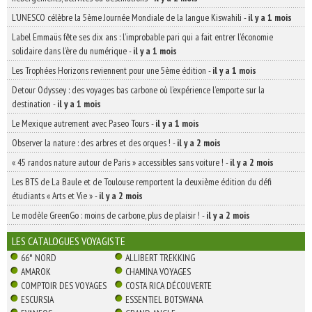
L’UNESCO célèbre la 5ème Journée Mondiale de la langue Kiswahili
-
il y a 1 mois
Label Emmaüs fête ses dix ans : l’improbable pari qui a fait entrer l’économie
solidaire dans l’ère du numérique
-
il y a 1 mois
Les Trophées Horizons reviennent pour une 5ème édition
-
il y a 1 mois
Detour Odyssey : des voyages bas carbone où l’expérience l’emporte sur la
destination
-
il y a 1 mois
Le Mexique autrement avec Paseo Tours
-
il y a 1 mois
Observer la nature : des arbres et des orques !
-
il y a 2 mois
« 45 randos nature autour de Paris » accessibles sans voiture !
-
il y a 2 mois
Les BTS de La Baule et de Toulouse remportent la deuxième édition du défi
étudiants « Arts et Vie »
-
il y a 2 mois
Le modèle GreenGo : moins de carbone, plus de plaisir !
-
il y a 2 mois
LES CATALOGUES VOYAGISTE
66° NORD
ALLIBERT TREKKING
AMAROK
CHAMINA VOYAGES
COMPTOIR DES VOYAGES
COSTA RICA DÉCOUVERTE
ESCURSIA
ESSENTIEL BOTSWANA