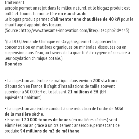
traitement
aérobie permet un rejet dans le milieu naturel, et le biogaz produit est
brûlé et fournit le monastère
en eau chaude
.
Le biogaz produit permet
d’alimenter une chaudière de 40 kW
pour le
chauffage d’appoint des locaux.
(Source : http://www.thesame-innovation.com/Jitec/Jitec.php?Id=443)
*(La DCO, Demande Chimique en Oxygène, permet d’apprécier la
concentration en matières organiques ou minérales, dissoutes ou en
suspension dans l’eau, au travers de la quantité d’oxygène nécessaire à
leur oxydation chimique totale.)
Données
• La digestion anaérobie se pratique dans environ
200 stations
d’épuration en France. Il s’agit d’installations de taille souvent
supérieur à 50 000 EH et totalisant
21 millions d’EH
. (EH :
équivalent habitant)
• La digestion anaérobie conduit à une réduction de l’ordre de
50%
de la matière sèche.
• Environ
170 000 tonnes de boues
(en matières sèches) sont
éliminées par an grâce à un traitement anaérobie, permettant de
produire
94 millions de m3 de méthane
.