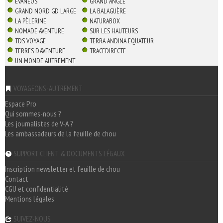
EVANEOS
GRAND ANGLE
GRAND NORD GD LARGE
LA BALAGUÈRE
LA PÈLERINE
NATURABOX
NOMADE AVENTURE
SUR LES HAUTEURS
TDS VOYAGE
TERRA ANDINA EQUATEUR
TERRES D'AVENTURE
TRACEDIRECTE
UN MONDE AUTREMENT
VOYAGEONS-AUTREMENT
Espace Pro
Qui sommes-nous ?
Les journalistes de V-A ?
Les ambassadeurs de la feuille de chou
SUPPORT CLIENT & DOCUMENTS LÉGAUX
Inscription newsletter et feuille de chou
Contact
CGU et confidentialité
Mentions légales
SUIVEZ-NOUS