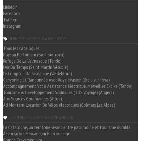
LinkedIn
Facebook
Twitter
Instagram
DERNIÈRES OFFRES V-A EXCLUSIVE
Tous les catalogues
Paysan Parfumeur (Breil-sur-roya)
Refuge De La Valmasque (Tende)
L'Air Du Temps (Saint Martin Vésubie)
Le Comptoir De Joséphine (Valdeblore)
Canyoning Et Randonnée Avec Roya évasion (Breil-sur-roya)
Accompagnement Vtt à Assistance électrique, Merveilles E-bike (Tende)
Tourisme & Développement Solidaires (TDS Voyage) (Angers)
Aux Sources Gourmandes (Allos)
Ad Montem, Location De Vélos électriques (Colmars Les Alpes)
LES DERNIERS DOSSIERS A L'HONNEUR
La Catalogne, un territoire vivant entre patrimoine et tourisme durable
Association Mercantour Ecotourisme
Grande Traversée Jura