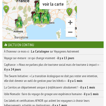
voir la carte
L'ACTU EN CONTINU
À l'honneur ce mois-ci :
La Catalogne
sur Voyageons Autrement
Voyage sur-mesure : ce qui change vraiment
-
il y a 13 jours
Capfrance : « Nous ne parlons plus de tourisme social mais de tourisme à impact »
-
il y a 24 jours
The Swarm Initiative : « La transition écologique ne doit pas rester une intention,
elle doit devenir un outil de gestion pour les hôtels »
-
il y a 1 mois
La Corrèze, un département unique à (re)découvrir absolument !
-
il y a 1 mois
Idée Nomade : faire du voyage de groupe une expérience humaine
-
il y a 1 mois
Ces labels et certifications AFNOR qui aident les voyageurs à choisir leurs
hébergements, activités ou destinations
-
il y a 1 mois