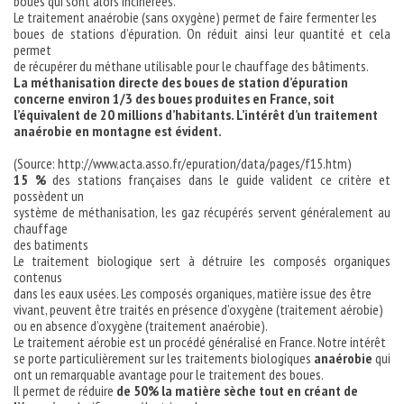
boues qui sont alors incinérées.
Le traitement anaérobie (sans oxygène) permet de faire fermenter les
boues de stations d’épuration. On réduit ainsi leur quantité et cela
permet
de récupérer du méthane utilisable pour le chauffage des bâtiments.
La méthanisation directe des boues de station d’épuration
concerne environ 1/3 des boues produites en France, soit
l’équivalent de 20 millions d’habitants. L’intérêt d’un traitement
anaérobie en montagne est évident.
(Source: http://www.acta.asso.fr/epuration/data/pages/f15.htm)
15 %
des stations françaises dans le guide valident ce critère et
possèdent un
système de méthanisation, les gaz récupérés servent généralement au
chauffage
des batiments
Le traitement biologique sert à détruire les composés organiques
contenus
dans les eaux usées. Les composés organiques, matière issue des être
vivant, peuvent être traités en présence d’oxygène (traitement aérobie)
ou en absence d’oxygène (traitement anaérobie).
Le traitement aérobie est un procédé généralisé en France. Notre intérêt
se porte particulièrement sur les traitements biologiques
anaérobie
qui
ont un remarquable avantage pour le traitement des boues.
Il permet de réduire
de 50% la matière sèche tout en créant de