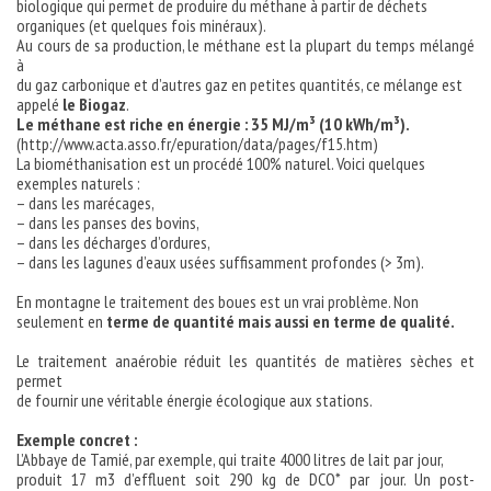
biologique qui permet de produire du méthane à partir de déchets
organiques (et quelques fois minéraux).
Au cours de sa production, le méthane est la plupart du temps mélangé
à
du gaz carbonique et d’autres gaz en petites quantités, ce mélange est
appelé
le Biogaz
.
Le méthane est riche en énergie : 35 MJ/m³ (10 kWh/m³).
(http://www.acta.asso.fr/epuration/data/pages/f15.htm)
La biométhanisation est un procédé 100% naturel. Voici quelques
exemples naturels :
– dans les marécages,
– dans les panses des bovins,
– dans les décharges d’ordures,
– dans les lagunes d’eaux usées suffisamment profondes (> 3m).
En montagne le traitement des boues est un vrai problème. Non
seulement en
terme de quantité mais aussi en terme de qualité.
Le traitement anaérobie réduit les quantités de matières sèches et
permet
de fournir une véritable énergie écologique aux stations.
Exemple concret :
L’Abbaye de Tamié, par exemple, qui traite 4000 litres de lait par jour,
produit 17 m3 d’effluent soit 290 kg de DCO* par jour. Un post-