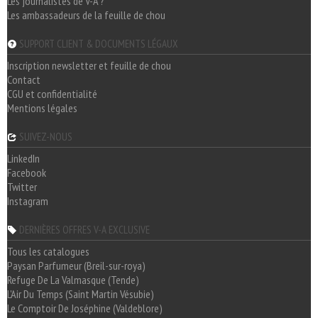
Les journalistes de V-A ?
Les ambassadeurs de la feuille de chou
SUPPORT CLIENT & DOCUMENTS LÉGAUX
Inscription newsletter et feuille de chou
Contact
CGU et confidentialité
Mentions légales
SUIVEZ-NOUS
LinkedIn
Facebook
Twitter
Instagram
DERNIÈRES OFFRES V-A EXCLUSIVE
Tous les catalogues
Paysan Parfumeur (Breil-sur-roya)
Refuge De La Valmasque (Tende)
L'Air Du Temps (Saint Martin Vésubie)
Le Comptoir De Joséphine (Valdeblore)