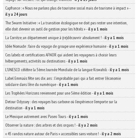
Capfrance : « Nous ne parlons plus de tourisme social mais de tourisme à impact »
-
il y a 24 jours
The Swarm Initiative : « La transition écologique ne doit pas rester une intention,
elle doit devenir un outil de gestion pour les hôtels »
-
il y a 1 mois
La Corrèze, un département unique à (re)découvrir absolument !
-
il y a 1 mois
Idée Nomade : faire du voyage de groupe une expérience humaine
-
il y a 1 mois
Ces labels et certifications AFNOR qui aident les voyageurs à choisir leurs
hébergements, activités ou destinations
-
il y a 1 mois
L’UNESCO célèbre la 5ème Journée Mondiale de la langue Kiswahili
-
il y a 1 mois
Label Emmaüs fête ses dix ans : l’improbable pari qui a fait entrer l’économie
solidaire dans l’ère du numérique
-
il y a 1 mois
Les Trophées Horizons reviennent pour une 5ème édition
-
il y a 1 mois
Detour Odyssey : des voyages bas carbone où l’expérience l’emporte sur la
destination
-
il y a 1 mois
Le Mexique autrement avec Paseo Tours
-
il y a 1 mois
Observer la nature : des arbres et des orques !
-
il y a 2 mois
« 45 randos nature autour de Paris » accessibles sans voiture !
-
il y a 2 mois