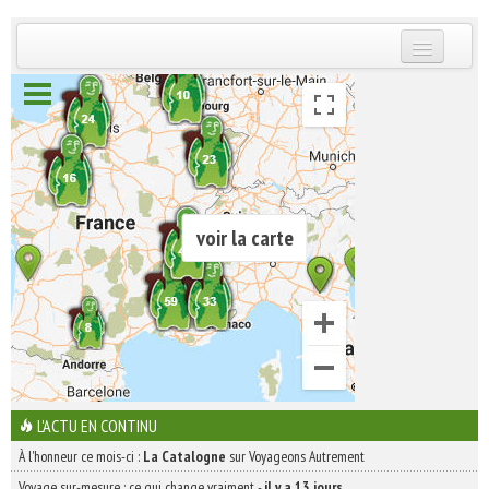
INSCRIVEZ-VOUS | ABONNEZ-VOUS
voir la carte
L'ACTU EN CONTINU
À l'honneur ce mois-ci :
La Catalogne
sur Voyageons Autrement
Voyage sur-mesure : ce qui change vraiment
-
il y a 13 jours