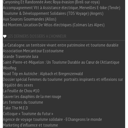
Canyoning Et Randonnée Avec Roya évasion (Breil-sur-roya)
Accompagnement Vtt à Assistance électrique, Merveilles E-bike (Tende)
Tourisme & Développement Solidaires (TDS Voyage) (Angers)
Aux Sources Gourmandes (Allos)
Ad Montem, Location De Vélos électriques (Colmars Les Alpes)
LES DERNIERS DOSSIERS A L'HONNEUR
La Catalogne, un territoire vivant entre patrimoine et tourisme durable
Association Mercantour Ecotourisme
Grande Traversée Jura
Saint-Pierre-et-Miquelon : Un Tourisme Durable au Cœur de l'Atlantique
Woofing
Road Trip en Autriche : Alpbach et Bregenzerwald
Dossier spécial Femmes du tourisme: portraits inspirants et réflexions sur
l'égalité des sexes
La Feuille de Chou #10
Sauver les dauphins de la mer rouge
Les femmes du tourisme
Take The M.E.D
Colloque « Tourisme du futur »
Agence de voyage tourisme solidaire - EChangeons le monde
Marketing d'influence et tourisme