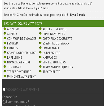
Les BTS de La Baule et de Toulouse remportent la deuxième édition du défi
étudiants « Arts et Vie »
-
il y a 2 mois
Le modèle GreenGo : moins de carbone, plus de plaisir !
-
il y a 2 mois
LES CATALOGUES VOYAGISTE
66° NORD
ALLIBERT TREKKING
AMAROK
CHAMINA VOYAGES
COMPTOIR DES VOYAGES
COSTA RICA DÉCOUVERTE
ESCURSIA
ESSENTIEL BOTSWANA
EVANEOS
GRAND ANGLE
GRAND NORD GD LARGE
LA BALAGUÈRE
LA PÈLERINE
NATURABOX
NOMADE AVENTURE
SUR LES HAUTEURS
TDS VOYAGE
TERRA ANDINA EQUATEUR
TERRES D'AVENTURE
TRACEDIRECTE
UN MONDE AUTREMENT
VOYAGEONS-AUTREMENT
Espace Pro
Qui sommes-nous ?