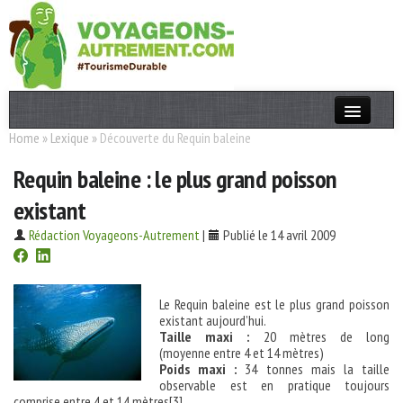
Home
»
Lexique
»
Découverte du Requin baleine
Actualités
Requin baleine : le plus grand poisson
T. Responsable
existant
Destinations
Rédaction Voyageons-Autrement
|
Publié le 14 avril 2009
Acteurs
Thèmes
Le Requin baleine est le plus grand poisson
existant aujourd’hui.
OK
Taille maxi :
20 mètres de long
(moyenne entre 4 et 14 mètres)
Poids maxi :
34 tonnes mais la taille
observable est en pratique toujours
comprise entre 4 et 14 mètres[3].