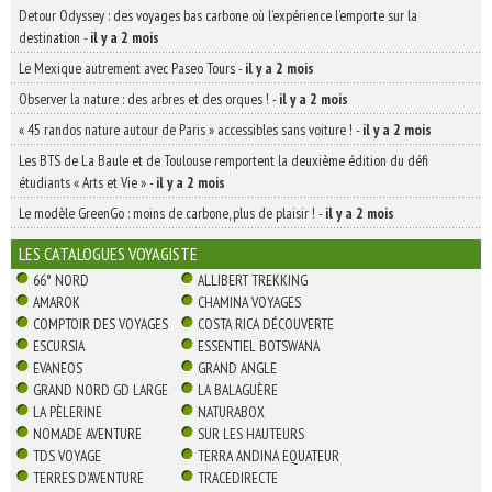
Detour Odyssey : des voyages bas carbone où l’expérience l’emporte sur la
destination
-
il y a 2 mois
Le Mexique autrement avec Paseo Tours
-
il y a 2 mois
Observer la nature : des arbres et des orques !
-
il y a 2 mois
« 45 randos nature autour de Paris » accessibles sans voiture !
-
il y a 2 mois
Les BTS de La Baule et de Toulouse remportent la deuxième édition du défi
étudiants « Arts et Vie »
-
il y a 2 mois
Le modèle GreenGo : moins de carbone, plus de plaisir !
-
il y a 2 mois
LES CATALOGUES VOYAGISTE
66° NORD
ALLIBERT TREKKING
AMAROK
CHAMINA VOYAGES
COMPTOIR DES VOYAGES
COSTA RICA DÉCOUVERTE
ESCURSIA
ESSENTIEL BOTSWANA
EVANEOS
GRAND ANGLE
GRAND NORD GD LARGE
LA BALAGUÈRE
LA PÈLERINE
NATURABOX
NOMADE AVENTURE
SUR LES HAUTEURS
TDS VOYAGE
TERRA ANDINA EQUATEUR
TERRES D'AVENTURE
TRACEDIRECTE