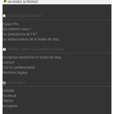
UN MONDE AUTREMENT
VOYAGEONS-AUTREMENT
Espace Pro
Qui sommes-nous ?
Les journalistes de V-A ?
Les ambassadeurs de la feuille de chou
SUPPORT CLIENT & DOCUMENTS LÉGAUX
Inscription newsletter et feuille de chou
Contact
CGU et confidentialité
Mentions légales
SUIVEZ-NOUS
LinkedIn
Facebook
Twitter
Instagram