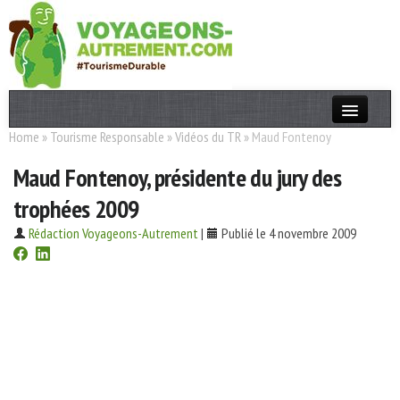
Home
»
Tourisme Responsable
»
Vidéos du TR
»
Maud Fontenoy
Actualités
Maud Fontenoy, présidente du jury des
T. Responsable
trophées 2009
Destinations
Rédaction Voyageons-Autrement
|
Publié le 4 novembre 2009
Acteurs
Thèmes
OK