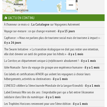
L'ACTU EN CONTINU
À l'honneur ce mois-ci :
La Catalogne
sur Voyageons Autrement
Voyage sur-mesure : ce qui change vraiment
-
il y a 15 jours
Capfrance : « Nous ne parlons plus de tourisme social mais de tourisme à impact »
-
il y a 26 jours
The Swarm Initiative : « La transition écologique ne doit pas rester une intention,
elle doit devenir un outil de gestion pour les hôtels »
-
il y a 1 mois
La Corrèze, un département unique à (re)découvrir absolument !
-
il y a 1 mois
Idée Nomade : faire du voyage de groupe une expérience humaine
-
il y a 1 mois
Ces labels et certifications AFNOR qui aident les voyageurs à choisir leurs
hébergements, activités ou destinations
-
il y a 1 mois
L’UNESCO célèbre la 5ème Journée Mondiale de la langue Kiswahili
-
il y a 1 mois
Label Emmaüs fête ses dix ans : l’improbable pari qui a fait entrer l’économie
solidaire dans l’ère du numérique
-
il y a 1 mois
Les Trophées Horizons reviennent pour une 5ème édition
-
il y a 1 mois