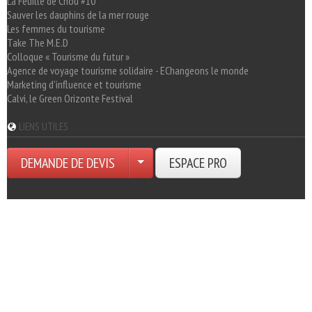
La Feuille de Chou #10
Sauver les dauphins de la mer rouge
Les femmes du tourisme
Take The M.E.D
Colloque « Tourisme du futur »
Agence de voyage tourisme solidaire - EChangeons le monde
Marketing d'influence et tourisme
Calvi, le Green Orizonte Festival
LIENS UTILES
DEMANDE DE DEVIS
ESPACE PRO