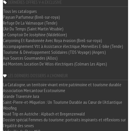
DERNIÈRES OFFRES V-A EXCLUSIVE
Tous les catalogues
Paysan Parfumeur (Breil-sur-roya)
Refuge De La Valmasque (Tende)
L'Air Du Temps (Saint Martin Vésubie)
Le Comptoir De Joséphine (Valdeblore)
Canyoning Et Randonnée Avec Roya évasion (Breil-sur-roya)
Accompagnement Vtt à Assistance électrique, Merveilles E-bike (Tende)
Tourisme & Développement Solidaires (TDS Voyage) (Angers)
Aux Sources Gourmandes (Allos)
Ad Montem, Location De Vélos électriques (Colmars Les Alpes)
LES DERNIERS DOSSIERS A L'HONNEUR
La Catalogne, un territoire vivant entre patrimoine et tourisme durable
Association Mercantour Ecotourisme
Grande Traversée Jura
Saint-Pierre-et-Miquelon : Un Tourisme Durable au Cœur de l'Atlantique
Woofing
Road Trip en Autriche : Alpbach et Bregenzerwald
Dossier spécial Femmes du tourisme: portraits inspirants et réflexions sur
l'égalité des sexes