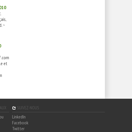
010
,
ais,
. ~
0
f.com
le et
on
GAUX
SUIVEZ-NOUS
hou
LinkedIn
Facebook
Twitter