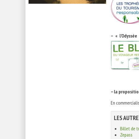
– « l’Odyssée
– la propositi
En commerciali
LES AUTRE
Billet de t
Zepass