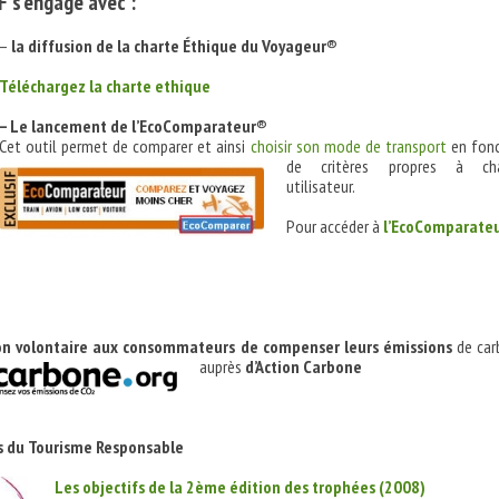
 s’engage avec :
–
l
a diffusion de la charte Éthique du Voyageur®
Téléchargez la charte ethique
– L
e lancement de l’EcoComparateur®
Cet outil permet de comparer et ainsi
choisir son mode de
transport
en fonc
de critères propres à ch
utilisateur.
Pour accéder à
l’EcoComparate
ion volontaire aux consommateurs de compenser leurs émissions
de car
auprès
d’Action Carbone
s du Tourisme Responsable
Les objectifs de la 2ème édition des trophées (2008)