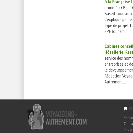
à la Française
L
nommé « CBT – 
Based Tourism » 
s’explique par le
type de projet to
SPETourism...
Cabinet consei
Hôtellerie, Res
service des hom
entreprises et de
le développemen
Rédaction Voyag
Autrement...
VO
Espa
Qui 
Les j