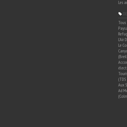
Les a
DE
Tous 
Paysa
Refug
L'Air
Le Co
Cany
(Brei
Acco
élect
Tour
(TDS 
Aux 
Ad Mo
(Colm