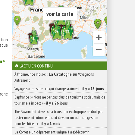
voir la carte
tion
aque
ur®
L'ACTU EN CONTINU
À l'honneur ce mois-ci :
La Catalogne
sur Voyageons
Autrement
Voyage sur-mesure : ce qui change vraiment
-
il y a 15 jours
bone
Capfrance : « Nous ne parlons plus de tourisme social mais de
tourisme à impact »
-
il y a 26 jours
The Swarm Initiative : « La transition écologique ne doit pas
rester une intention, elle doit devenir un outil de gestion
pour les hôtels »
-
il y a 1 mois
La Corrèze, un département unique à (re)découvrir