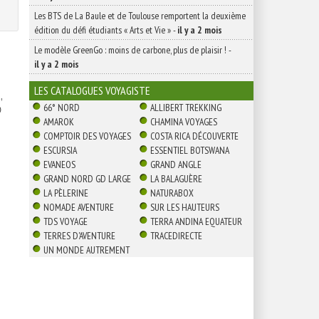
Les BTS de La Baule et de Toulouse remportent la deuxième
édition du défi étudiants « Arts et Vie »
-
il y a 2 mois
Le modèle GreenGo : moins de carbone, plus de plaisir !
-
il y a 2 mois
LES CATALOGUES VOYAGISTE
,
66° NORD
ALLIBERT TREKKING

AMAROK
CHAMINA VOYAGES
COMPTOIR DES VOYAGES
COSTA RICA DÉCOUVERTE
ESCURSIA
ESSENTIEL BOTSWANA
EVANEOS
GRAND ANGLE
GRAND NORD GD LARGE
LA BALAGUÈRE
LA PÈLERINE
NATURABOX
NOMADE AVENTURE
SUR LES HAUTEURS
TDS VOYAGE
TERRA ANDINA EQUATEUR
TERRES D'AVENTURE
TRACEDIRECTE
UN MONDE AUTREMENT