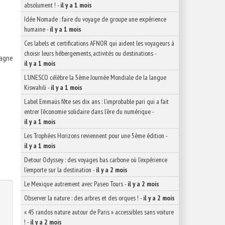
absolument !
-
il y a 1 mois
Idée Nomade : faire du voyage de groupe une expérience
humaine
-
il y a 1 mois
Ces labels et certifications AFNOR qui aident les voyageurs à
choisir leurs hébergements, activités ou destinations
-
agne
il y a 1 mois
L’UNESCO célèbre la 5ème Journée Mondiale de la langue
Kiswahili
-
il y a 1 mois
Label Emmaüs fête ses dix ans : l’improbable pari qui a fait
entrer l’économie solidaire dans l’ère du numérique
-
il y a 1 mois
Les Trophées Horizons reviennent pour une 5ème édition
-
il y a 1 mois
Detour Odyssey : des voyages bas carbone où l’expérience
l’emporte sur la destination
-
il y a 2 mois
Le Mexique autrement avec Paseo Tours
-
il y a 2 mois
Observer la nature : des arbres et des orques !
-
il y a 2 mois
« 45 randos nature autour de Paris » accessibles sans voiture
!
-
il y a 2 mois