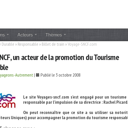
ons
Acteurs
Thèmes
 Durable
»
Responsable
»
Billet de train
»
Voyage-SNCF.com
NCF, un acteur de la promotion du Tourisme
ble
oyageons-Autrement
|
Publié le 3 octobre 2008
Le site Voyages-sncf.com s’est engagé pour un tourisme 
responsable par l’impulsion de sa directrice : Rachel Picard
On peut reconnaître que ce site a su utiliser sa notorit
isiteurs Uniques) pour accompagner la promotion du tourisme responsab