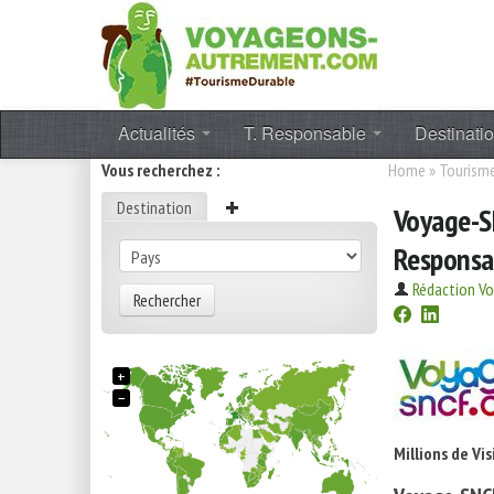
Actualités
T. Responsable
Destinati
Vous recherchez :
Home
»
Tourisme
Destination
Voyage-S
Responsa
Rédaction V
Rechercher
+
−
Millions de V