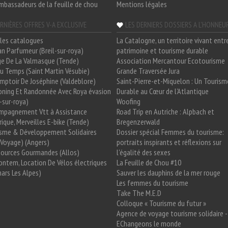
mbassadeurs de la feuille de chou
Mentions légales
RNIÈRES OFFRES V-A EXCLUSIVE
LES DERNIERS DOSSIERS A L'HONNEU
les catalogues
La Catalogne, un territoire vivant entr
n Parfumeur (Breil-sur-roya)
patrimoine et tourisme durable
e De La Valmasque (Tende)
Association Mercantour Ecotourisme
 Du Temps (Saint Martin Vésubie)
Grande Traversée Jura
mptoir De Joséphine (Valdeblore)
Saint-Pierre-et-Miquelon : Un Tourism
oning Et Randonnée Avec Roya évasion
Durable au Cœur de l'Atlantique
l-sur-roya)
Woofing
mpagnement Vtt à Assistance
Road Trip en Autriche : Alpbach et
rique, Merveilles E-bike (Tende)
Bregenzerwald
isme & Développement Solidaires
Dossier spécial Femmes du tourisme:
Voyage) (Angers)
portraits inspirants et réflexions sur
Sources Gourmandes (Allos)
l'égalité des sexes
ntem, Location De Vélos électriques
La Feuille de Chou #10
ars Les Alpes)
Sauver les dauphins de la mer rouge
Les femmes du tourisme
Take The M.E.D
Colloque « Tourisme du futur »
Agence de voyage tourisme solidaire -
EChangeons le monde