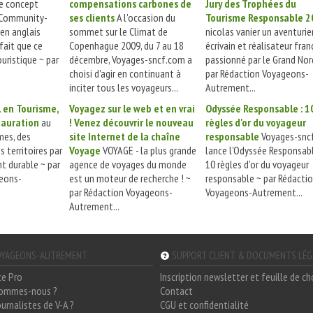
e concept
compensations carbones de
Jury des Trophées du
Community-
ses clients
A l'occasion du
Tourisme Responsable 2
en anglais
sommet sur le Climat de
nicolas vanier un aventurier
 fait que ce
Copenhague 2009, du 7 au 18
écrivain et réalisateur franç
uristique ~ par
décembre, Voyages-sncf.com a
passionné par le Grand Nord
choisi d'agir en continuant à
par Rédaction Voyageons-
inciter tous les voyageurs...
Autrement...
l en Tourisme,
Voyagez sur le web et en vrai
Odyssée Responsable : 1
tauration
au
! Venez découvrir le nouveau
règles d'or du voyageur
mes, des
site Internet de la chaîne
responsable
Voyages-snc
s territoires par
Voyage
VOYAGE - la plus grande
lance l'Odyssée Responsab
t durable ~ par
agence de voyages du monde
10 règles d'or du voyageur
eons-
est un moteur de recherche ! ~
responsable ~ par Rédacti
par Rédaction Voyageons-
Voyageons-Autrement...
Autrement...
YAGEONS-AUTREMENT
SUPPORT CLIENT & DOCUMENTS LÉ
ce Pro
Inscription newsletter et feuille de c
sommes-nous ?
Contact
ournalistes de V-A ?
CGU et confidentialité