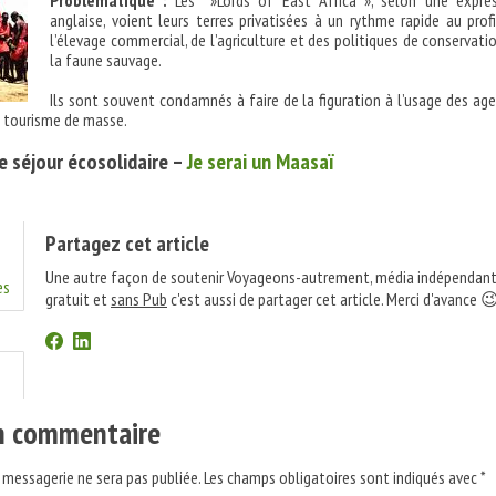
Problématique :
Les »Lords of East Africa », selon une expres
anglaise, voient leurs terres privatisées à un rythme rapide au prof
l’élevage commercial, de l’agriculture et des politiques de conservati
la faune sauvage.
Ils sont souvent condamnés à faire de la figuration à l’usage des ag
 tourisme de masse.
 le séjour écosolidaire –
Je serai un Maasaï
Partagez cet article
Une autre façon de soutenir Voyageons-autrement, média indépendant
es
gratuit et
sans Pub
c'est aussi de partager cet article. Merci d'avance 
un commentaire
 messagerie ne sera pas publiée.
Les champs obligatoires sont indiqués avec
*