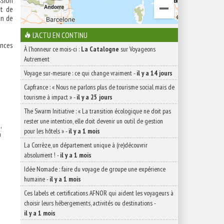
sion
it de
on de
L'ACTU EN CONTINU
ences
À l'honneur ce mois-ci :
La Catalogne
sur Voyageons
Autrement
Voyage sur-mesure : ce qui change vraiment
-
il y a 14 jours
Capfrance : « Nous ne parlons plus de tourisme social mais de
tourisme à impact »
-
il y a 25 jours
The Swarm Initiative : « La transition écologique ne doit pas
rester une intention, elle doit devenir un outil de gestion
,
pour les hôtels »
-
il y a 1 mois

La Corrèze, un département unique à (re)découvrir
absolument !
-
il y a 1 mois
Idée Nomade : faire du voyage de groupe une expérience
humaine
-
il y a 1 mois
Ces labels et certifications AFNOR qui aident les voyageurs à
choisir leurs hébergements, activités ou destinations
-
il y a 1 mois