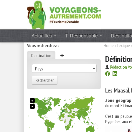
Actualités
T. Responsable
Destinati
Vous recherchez :
Home
»
Lexique
Destination
Définitio
Rédaction V
Rechercher
Les MaasaÏ,
Zone géograph
+
du mont Kiliman
−
C’est un peupl
Pygmées, aux e