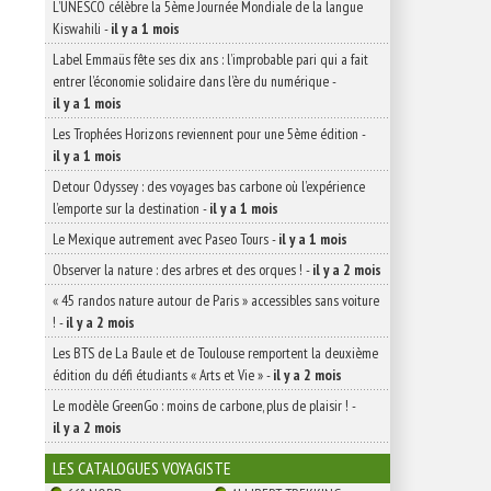
L’UNESCO célèbre la 5ème Journée Mondiale de la langue
Kiswahili
-
il y a 1 mois
Label Emmaüs fête ses dix ans : l’improbable pari qui a fait
entrer l’économie solidaire dans l’ère du numérique
-
il y a 1 mois
Les Trophées Horizons reviennent pour une 5ème édition
-
il y a 1 mois
Detour Odyssey : des voyages bas carbone où l’expérience
l’emporte sur la destination
-
il y a 1 mois
Le Mexique autrement avec Paseo Tours
-
il y a 1 mois
Observer la nature : des arbres et des orques !
-
il y a 2 mois
« 45 randos nature autour de Paris » accessibles sans voiture
!
-
il y a 2 mois
Les BTS de La Baule et de Toulouse remportent la deuxième
édition du défi étudiants « Arts et Vie »
-
il y a 2 mois
Le modèle GreenGo : moins de carbone, plus de plaisir !
-
il y a 2 mois
LES CATALOGUES VOYAGISTE