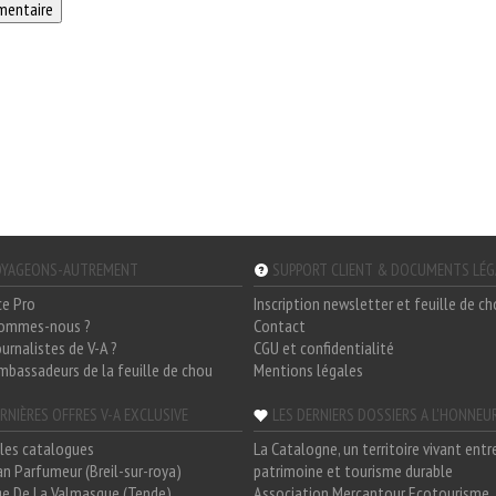
YAGEONS-AUTREMENT
SUPPORT CLIENT & DOCUMENTS LÉ
ce Pro
Inscription newsletter et feuille de c
sommes-nous ?
Contact
ournalistes de V-A ?
CGU et confidentialité
mbassadeurs de la feuille de chou
Mentions légales
RNIÈRES OFFRES V-A EXCLUSIVE
LES DERNIERS DOSSIERS A L'HONNEU
les catalogues
La Catalogne, un territoire vivant entr
n Parfumeur (Breil-sur-roya)
patrimoine et tourisme durable
e De La Valmasque (Tende)
Association Mercantour Ecotourisme