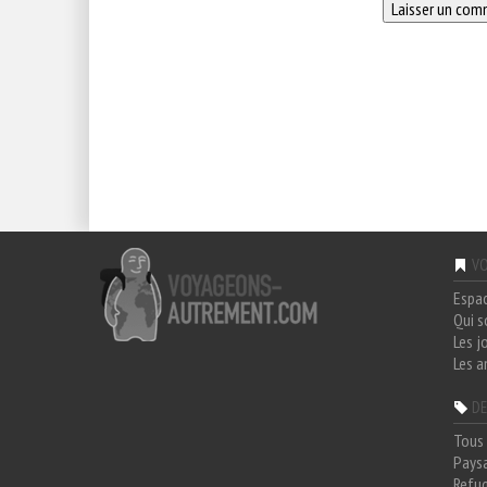
VO
Espa
Qui 
Les j
Les a
DE
Tous 
Paysa
Refug