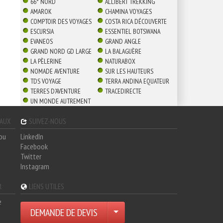
66° NORD
ALLIBERT TREKKING
AMAROK
CHAMINA VOYAGES
COMPTOIR DES VOYAGES
COSTA RICA DÉCOUVERTE
ESCURSIA
ESSENTIEL BOTSWANA
EVANEOS
GRAND ANGLE
GRAND NORD GD LARGE
LA BALAGUÈRE
LA PÈLERINE
NATURABOX
NOMADE AVENTURE
SUR LES HAUTEURS
TDS VOYAGE
TERRA ANDINA EQUATEUR
TERRES D'AVENTURE
TRACEDIRECTE
UN MONDE AUTREMENT
GAUX
SUIVEZ-NOUS
hou
LinkedIn
Facebook
Twitter
Instagram
R
LIENS UTILES
e
DEMANDE DE DEVIS